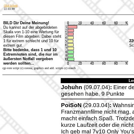
Olaf Scheel
22.03.99
BILD Dir Deine Meinung!
Du kannst auf der abgebildeten
Skala von 1-10 eine Wertung für
diesen Film abgeben. Dabei steht
1 für extrem schlecht und 10 für
22
extrem gut.
Sc
Bitte bedenke, dass 1 und 10
Extremnoten sind, die nur im
äußersten Notfall vergeben
werden sollten...
cgi-vote script (c) corona, graphics and add. scripts (c) olasch
Le
Johuhn
(09.07.04)
:
Einer de
gesehen habe. 9 Punkte
PoiSoN
(29.03.04)
:
Wahnsinn
Franzmannfilme nicht mag, a
macht einfach Spaß. Trotzdem
kurze Laufzeit oder die nich
Ich geb mal 7v10 Only You's