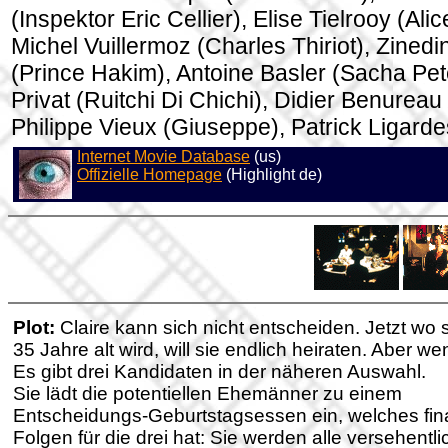
(Inspektor Eric Cellier), Elise Tielrooy (Ali
Michel Vuillermoz (Charles Thiriot), Zined
(Prince Hakim), Antoine Basler (Sacha Pete
Privat (Ruitchi Di Chichi), Didier Benureau
Philippe Vieux (Giuseppe), Patrick Ligarde
Internet Movie Database
(us)
Offizielle Homepage
(Highlight de)
Plot:
Claire kann sich nicht entscheiden. Jetzt wo 
35 Jahre alt wird, will sie endlich heiraten. Aber we
Es gibt drei Kandidaten in der näheren Auswahl.
Sie lädt die potentiellen Ehemänner zu einem
Entscheidungs-Geburtstagsessen ein, welches fin
Folgen für die drei hat: Sie werden alle versehentli