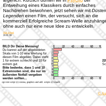
ärgerlich. Kürzlich durften wir in
Psycho
der
Entweihung eines Klassikers durch einfaches
Nachdrehen beiwohnen, jetzt sehen wir mit
Düster
Legenden
einen Film, der versucht, sich an die
kommerziell Erfolgreiche Scream-Welle anzuhäng
ohne auch nur eine neue Idee zu entwickeln.
Olaf Scheel
20.01.99
BILD Dir Deine Meinung!
Du kannst auf der abgebildeten
Skala von 1-10 eine Wertung für
diesen Film abgeben. Dabei steht
1 für extrem schlecht und 10 für
22
extrem gut.
Sc
Bitte bedenke, dass 1 und 10
Extremnoten sind, die nur im
äußersten Notfall vergeben
werden sollten...
cgi-vote script (c) corona, graphics and add. scripts (c) olasch
© Au