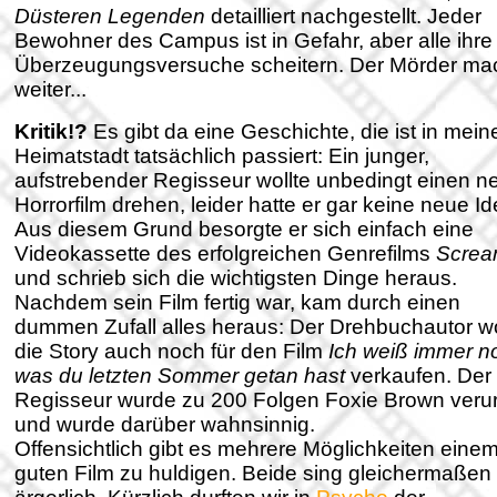
Düsteren Legenden
detailliert nachgestellt. Jeder
Bewohner des Campus ist in Gefahr, aber alle ihre
Überzeugungsversuche scheitern. Der Mörder ma
weiter...
Kritik!?
Es gibt da eine Geschichte, die ist in mein
Heimatstadt tatsächlich passiert: Ein junger,
aufstrebender Regisseur wollte unbedingt einen n
Horrorfilm drehen, leider hatte er gar keine neue Id
Aus diesem Grund besorgte er sich einfach eine
Videokassette des erfolgreichen Genrefilms
Scre
und schrieb sich die wichtigsten Dinge heraus.
Nachdem sein Film fertig war, kam durch einen
dummen Zufall alles heraus: Der Drehbuchautor wo
die Story auch noch für den Film
Ich weiß immer n
was du letzten Sommer getan hast
verkaufen. Der
Regisseur wurde zu 200 Folgen Foxie Brown verurt
und wurde darüber wahnsinnig.
Offensichtlich gibt es mehrere Möglichkeiten eine
guten Film zu huldigen. Beide sing gleichermaßen