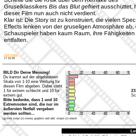
Gruselklassikers
Bis das Blut gefriert
ausschüttet, 
dieser Film nun auch nicht verdient.
Klar ist: Die Story ist zu konstruiert, die vielen Spec
Effects lenken von der gruseligen Atmosphäre ab, 
Schauspieler haben kaum Raum, ihre Fähigkeiten
entfalten.
Olaf Scheel
17.10.99
BILD Dir Deine Meinung!
Du kannst auf der abgebildeten
Skala von 1-10 eine Wertung für
diesen Film abgeben. Dabei steht
1 für extrem schlecht und 10 für
23
extrem gut.
Sc
Bitte bedenke, dass 1 und 10
Extremnoten sind, die nur im
äußersten Notfall vergeben
werden sollten...
cgi-vote script (c) corona, graphics and add. scripts (c) olasch
Le