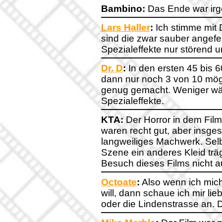
Bambino:
Das Ende war irg
Lars Haller
:
Ich stimme mit D
sind die zwar sauber angefe
Spezialeffekte nur störend u
Dr. D
:
In den ersten 45 bis 6
dann nur noch 3 von 10 mögl
genug gemacht. Weniger wär
Spezialeffekte.
KTA:
Der Horror in dem Film
waren recht gut, aber insges
langweiliges Machwerk. Selb
Szene ein anderes Kleid trägt
Besuch dieses Films nicht a
Octoate
:
Also wenn ich mich
will, dann schaue ich mir li
oder die Lindenstrasse an. D