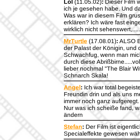
Lol
(11.05.02)
:
Dieser Film w
ich je gesehen habe. Und das 
Was war in diesem Film grus
erklären? Ich wäre fast einge
wirklich nicht sehenswert,....
MrTurtle
(17.08.01)
:
ALSO BI
der Palast der Königin, und 
Schwachfug, wenn man mich 
durch diese Abrißbirne.....v
lieber nochmal "The Blair Wi
Schnarch Skala!
Angel
:
Ich war total begeist
Freundin drin und als uns me
immer noch ganz aufgeregt. 
Nur was ich scheiße fand, w
ändern
Stefan
:
Der Film ist eigentlic
Specialeffekte gewesen wäh