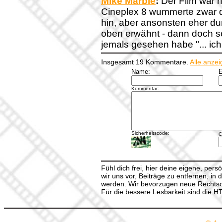
Mike Marble
:
Der Film war ni
Cineplex 8 wummerte zwar die
hin, aber ansonsten eher dur
oben erwähnt - dann doch so
jemals gesehen habe "... ich
Insgesamt 19 Kommentare.
Alle anze
Name:
E
Kommentar:
Sicherheitscode:
C
Fühl dich frei, hier deine eigene, per
wir uns vor, Beiträge zu entfernen, in 
werden. Wir bevorzugen neue Rechtsch
Für die bessere Lesbarkeit sind die 