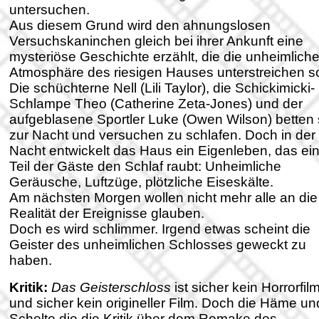
untersuchen.
Aus diesem Grund wird den ahnungslosen
Versuchskaninchen gleich bei ihrer Ankunft eine
mysteriöse Geschichte erzählt, die die unheimlich
Atmosphäre des riesigen Hauses unterstreichen so
Die schüchterne Nell (Lili Taylor), die Schickimicki-
Schlampe Theo (Catherine Zeta-Jones) und der
aufgeblasene Sportler Luke (Owen Wilson) betten 
zur Nacht und versuchen zu schlafen. Doch in der
Nacht entwickelt das Haus ein Eigenleben, das e
Teil der Gäste den Schlaf raubt: Unheimliche
Geräusche, Luftzüge, plötzliche Eiseskälte.
Am nächsten Morgen wollen nicht mehr alle an die
Realität der Ereignisse glauben.
Doch es wird schlimmer. Irgend etwas scheint die
Geister des unheimlichen Schlosses geweckt zu
haben.
Kritik:
Das Geisterschloss
ist sicher kein Horrorfil
und sicher kein origineller Film. Doch die Häme un
Schelte die die Kritik über dem Remake des