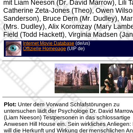
mit Liam Neeson (Dr. David Marrow), Lili Ta
Catherine Zeta-Jones (Theo), Owen Wilso
Sanderson), Bruce Dern (Mr. Dudley), Mar
(Mrs. Dudley), Alix Koromzay (Mary Lambe
Field (Todd Hackett), Virginia Madsen (Ja
Internet Movie Database
(de/us)
Offizielle Homepage
(UIP de)
Plot:
Unter dem Vorwand Schlafstörungen zu
untersuchen lädt der Psychologe Dr. David Marro
(Liam Neeson) Testpersonen in das schlossartige
Anwesen Hill House ein. Sein wirkliches Anliegen: 
will die Herkunft und Wirkung der menschlichen An