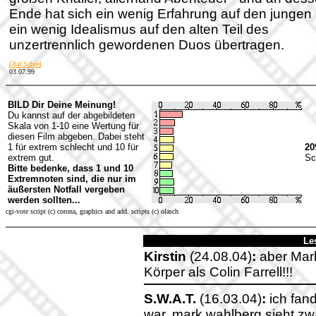
Ende hat sich ein wenig Erfahrung auf den jungen
ein wenig Idealismus auf den alten Teil des
unzertrennlich gewordenen Duos übertragen.
Olaf Scheel
03.07.99
BILD Dir Deine Meinung!
Du kannst auf der abgebildeten
Skala von 1-10 eine Wertung für
diesen Film abgeben. Dabei steht
1 für extrem schlecht und 10 für
20
extrem gut.
Sc
Bitte bedenke, dass 1 und 10
Extremnoten sind, die nur im
äußersten Notfall vergeben
werden sollten...
cgi-vote script (c) corona, graphics and add. scripts (c) olasch
Le
Kirstin
(24.08.04)
:
aber Mark
Körper als Colin Farrell!!!
S.W.A.T.
(16.03.04)
:
ich fand
war. mark wahlberg sieht zwar