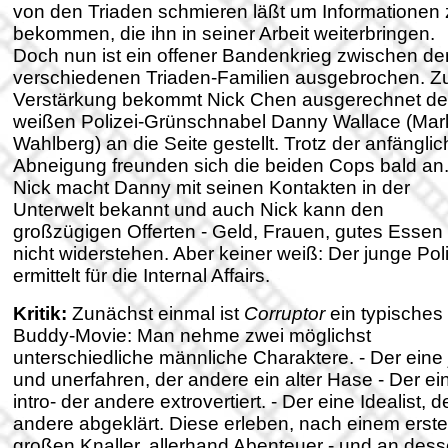
von den Triaden schmieren läßt um Informationen 
bekommen, die ihn in seiner Arbeit weiterbringen.
Doch nun ist ein offener Bandenkrieg zwischen de
verschiedenen Triaden-Familien ausgebrochen. Z
Verstärkung bekommt Nick Chen ausgerechnet d
weißen Polizei-Grünschnabel Danny Wallace (Mar
Wahlberg) an die Seite gestellt. Trotz der anfängli
Abneigung freunden sich die beiden Cops bald an
Nick macht Danny mit seinen Kontakten in der
Unterwelt bekannt und auch Nick kann den
großzügigen Offerten - Geld, Frauen, gutes Essen 
nicht widerstehen. Aber keiner weiß: Der junge Poli
ermittelt für die Internal Affairs.
Kritik:
Zunächst einmal ist
Corruptor
ein typisches
Buddy-Movie: Man nehme zwei möglichst
unterschiedliche männliche Charaktere. - Der eine
und unerfahren, der andere ein alter Hase - Der ei
intro- der andere extrovertiert. - Der eine Idealist, d
andere abgeklärt. Diese erleben, nach einem erst
großen Knaller, allerhand Abenteuer - und an des