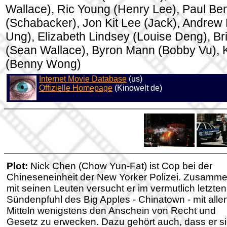
Wallace), Ric Young (Henry Lee), Paul Ben
(Schabacker), Jon Kit Lee (Jack), Andrew 
Ung), Elizabeth Lindsey (Louise Deng), B
(Sean Wallace), Byron Mann (Bobby Vu),
(Benny Wong)
Internet Movie Database
(us)
Offizielle Homepage
(Kinowelt de)
Plot:
Nick Chen (Chow Yun-Fat) ist Cop bei der
Chineseneinheit der New Yorker Polizei. Zusamm
mit seinen Leuten versucht er im vermutlich letzten
Sündenpfuhl des Big Apples - Chinatown - mit alle
Mitteln wenigstens den Anschein von Recht und
Gesetz zu erwecken. Dazu gehört auch, dass er s