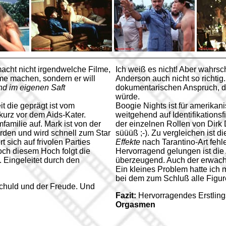
acht nicht irgendwelche Filme,
Ich weiß es nicht! Aber wahrsc
lme machen, sondern er will
Anderson auch nicht so richtig
d im eigenen Saft
dokumentarischen Anspruch, de
würde.
t die geprägt ist vom
Boogie Nights ist für amerikani
kurz vor dem Aids-Kater.
weitgehend auf Identifikationsf
amilie auf. Mark ist von der
der einzelnen Rollen von Dirk 
rden und wird schnell zum Star
süüüß ;-). Zu vergleichen ist d
t sich auf frivolen Parties
Effekte
nach Tarantino-Art fehle
och diesem Hoch folgt die
Hervorragend gelungen ist die
 Eingeleitet durch den
überzeugend. Auch der erwach
.
Ein kleines Problem hatte ich 
bei dem zum Schluß alle Figur
nschuld und der Freude. Und
Fazit:
Hervorragendes Erstlings
Orgasmen