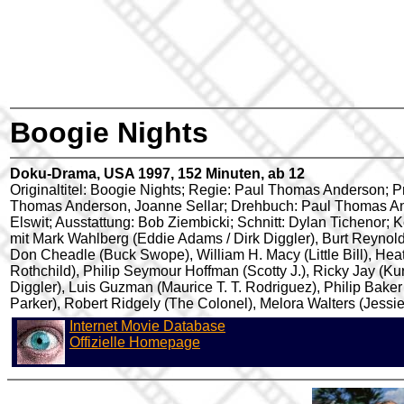
Boogie Nights
Doku-Drama, USA 1997, 152 Minuten, ab 12
Originaltitel: Boogie Nights; Regie: Paul Thomas Anderson; P
Thomas Anderson, Joanne Sellar; Drehbuch: Paul Thomas An
Elswit; Ausstattung: Bob Ziembicki; Schnitt: Dylan Tichenor;
mit Mark Wahlberg (Eddie Adams / Dirk Diggler), Burt Reynol
Don Cheadle (Buck Swope), William H. Macy (Little Bill), Heat
Rothchild), Philip Seymour Hoffman (Scotty J.), Ricky Jay (K
Diggler), Luis Guzman (Maurice T. T. Rodriguez), Philip Bake
Parker), Robert Ridgely (The Colonel), Melora Walters (Jessie
Internet Movie Database
Offizielle Homepage