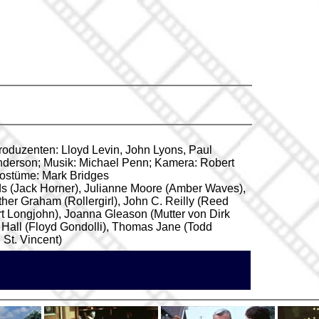
roduzenten: Lloyd Levin, John Lyons, Paul
derson; Musik: Michael Penn; Kamera: Robert
 Kostüme: Mark Bridges
ds (Jack Horner), Julianne Moore (Amber Waves),
her Graham (Rollergirl), John C. Reilly (Reed
urt Longjohn), Joanna Gleason (Mutter von Dirk
r Hall (Floyd Gondolli), Thomas Jane (Todd
 St. Vincent)