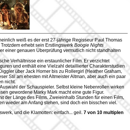
heinlich weiß es der erst 27-jährige Regisseur Paul Thomas
. Trotzdem erhebt sein Erstlingswerk
Boogie Nights
r einer genauen Überprüfung vermutlich nicht standhalten
sche Verhältnisse ein erstaunlicher Film. Er verzichtet
iguren und enthält eine Vielzahl detaillierter Charakterstudien
Diggler über Jack Horner bis zu Rollergirl (Heather Graham,
ieser Stil am ehesten mit Altmeister Altman, aber auch ein paar
n nicht.
 Auswahl der Schauspieler. Selbst kleine Nebenrollen wirken
sen gewordene Marky Mark macht eine gute Figur.
mit der Länge des Films. Zweieinhalb Stunden für einen Film,
en wieder am Anfang stehen, sind doch ein bisschen viel.
werk, und die Klamotten: einfach... geil.
7 von 10 multiplen