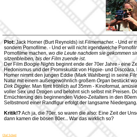
Plot:
Jack Horner (Burt Reynolds) ist
Filmemacher.
- Und er m
sondern Pornofilme. - Und er will nicht irgendwelche Pornofi
Pornofilme machen,
wo die Leute nachdem sie gekommen sin
sitzenbleiben, bis der Film zuende ist
.
Der Film
Boogie Nights
beginnt ende der 70er Jahre - eine Zei
Hedonismus und der Promiskuität von Hippie- und Discoära, 
Horner nimmt den jungen Eddie (Mark Wahlberg) in seine Filmf
Natur mit einem außergewöhnlich großem
Organ
bestückt wo
Dirk Diggler.
Man filmt fröhlich auf 35mm - Kinoformat, amüsier
voller Sex und Drogen und belohnt sich selbst mit Preisen. D
Ernüchterung des beginnenden Video-Zeitalters in den 80ern.
Selbstmord einer Randfigur erfolgt der langsame Niedergang
Kritik!?
Ach ja, die 70er, so waren die also: Eine Zeit der U
dann kamen die bösen 80er... War das wirklich so?
Olaf Scheel