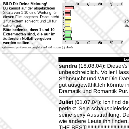
BILD Dir Deine Meinung!
Du kannst auf der abgebildeten
Skala von 1-10 eine Wertung für
diesen Film abgeben. Dabei steht
1 für extrem schlecht und 10 für
25
extrem gut.
Sc
Bitte bedenke, dass 1 und 10
Extremnoten sind, die nur im
äußersten Notfall vergeben
werden sollten...
cgi-vote script (c) corona, graphics and add. scripts (c) olasch
Le
sandra
(18.08.04)
:
Dieser/s 
unbeschreiblich. Voller Hass
Sehnsucht und Wut.Die Dars
gut ausgewählt.Ich könnte ih
Dramatik und Romantik Pur. 
Juliet
(01.07.04)
:
Ich find d
perfekt. Sein schauspieler
seine sexy Ausstrahlung. Der
wie andere Leute ihn finden
THE BEST!!!!!!!!!!!!!!!!!!!!!!!!!!!!!!