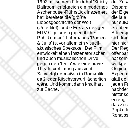
1992 mit seinem Filmdebüt 'Strictly
der Zus
Ballroom' erfolgreich ein modernes
Dispara
Aschenputtel-Rührstück inszeniert
der Eige
hat, bereitete die 'größte
die ja a
Liebesgeschichte der Welt'
nur süß
(Untertitel) für die Fox als riesigen
So überd
MTV-Clip für ein jugendliches
Bilders
Publikum auf. Luhrmanns 'Romeo
sich fra
& Julia' ist vor allem ein visuell-
hier nic
akustisches Spektakel. Der Film
Der Reg
entwickelt einen inszenatorischen
offenba
und auch musikalischen Drive,
hat sein
gegen den 'Evita' wie eine brave
werkget
Theaterverfilmung aussieht.
Original
Schwelgt dermaßen in Romantik,
Experim
daß jeder Kitschvorwurf lächerlich
glatt geli
wäre. Und kommt dann knallhart
jeden Fa
zur Sache.
nachde
historis
erzeugt
das Zu
Popkult
Renaiss