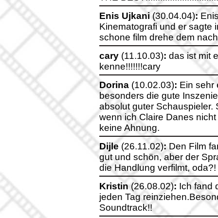
Enis Ujkani
(30.04.04)
:
Enis
Kinematografi und er sagte 
schone film drehe dem nachst
cary
(11.10.03)
:
das ist mit 
kenne!!!!!!!cary
Dorina
(10.02.03)
:
Ein sehr e
besonders die gute Inszenie
absolut guter Schauspieler.
wenn ich Claire Danes nicht 
keine Ahnung.
Dijle
(26.11.02)
:
Den Film fa
gut und schön, aber der Spr
die Handlung verfilmt, oda?!
Kristin
(26.08.02)
:
Ich fand d
jeden Tag reinziehen.Beson
Soundtrack!!