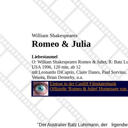
William Shakespeares
Romeo & Julia
Liebestaumel
O: William Shakespeares Romeo & Juliet, R: Batz 
USA 1996, 120 min, ab 12
mit Leonardo DiCaprio, Claire Danes, Paul Sorvino,
Venora, Brian Dennehy, u.a.
Eintrag in der Cardiff Filmdatenbank
Offizielle 'Romeo & Juliet' Homepage von
"Der Australier Batz Luhrmann, der
Irgendw