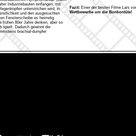
lter Industriebauten einfangen, mit
Fazit:
Einer der besten Filme Lars von 
gentropfen unterstrichen wird, in
Wettbewerbe um die Bonbontüte!
ünstlichkeit und den ausgesuchten
sen Fensterscheibe es heimelig
e frühen 80er Jahre denken, aber so
h spielt. Dadurch gewinnt die
Rammsteins brachial-dumpfer