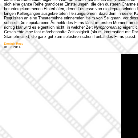
sich eine ganze Reihe grandioser Einstellungen, die den düsteren Charme a
heruntergekommenen Hinterhöfen, deren Tristesse von niederprasselnden Re
langen Kellergängen ausgebreiteten Heizungsrohren, dazu dem in seiner K
Requisiten an eine Theaterbühne erinnernden Heim von Seligman, vor des
schneit. Die sepiafarbene Ästhetik des Films lässt im ersten Moment an di
richtig klar wird es eigentlich nicht, in welcher Zeit
Nymphomaniac
eigentlic
Geschichte eine fast märchenhafte Zeitlosigkeit (skurril kontrastiert mit 
Stampfmusik), die ganz gut zum selbstironischen Tonfall des Films passt.
Dominik Rose
01.03.2014