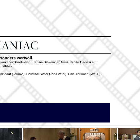
esonders wertvoll
von Trier; Produktion: Bettina Brokemper, Marie Cecilie Gade u.a.;
tensgaard
LaBeouf (Jerôme), Christian Slater (Joes Vater), Uma Thurman (Mrs. H),