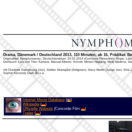
Drama, Dänemark / Deutschland 2013, 110 Minuten, ab 16, Prädikat: B
Originaltitel: Nymphomaniac; Deutschlandstart: 20.02.2014 (Concorde Filmverleih); Regie: Lars 
Drehbuch: Lars von Trier; Kamera: Manuel Alberto; Schnitt: Morten Højbjerg, Molly Marlene, S
mit Charlotte Gainsbourg (Joe), Stellan Skarsgård (Seligman), Stacy Martin (Junge Joe), Shia 
Sophie Kennedy Clark (B) u.a.
Internet Movie Database
(
)
Wikipedia
(
)
Offizielle Website
(Concorde Film
)
Trailer
(
)