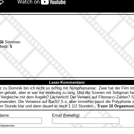
66
Stimmen
hnitt:
5
Leser-Kommentare:
zu Dominik bin ich nicht so richtig mit
Nymphomaniac
. Zwar hat der Film i
en gehabt, aber er war mir eindeutig zu lang. Und die Szenen mit Seligman fan
ie Vergleiche mit dem Angeln? Lächerlich! Der Verweis auf Fibonacci-Zahlen?
erwenden. Die Verweise auf Bach? S.o. aber immerhin passt die Polyphoni
ben Stunde klar und dann dauert er noch 1 1/2 Stunden...
5 von 10 Orgasmusf
Name:
Email (freiwillig):
Kommentar: