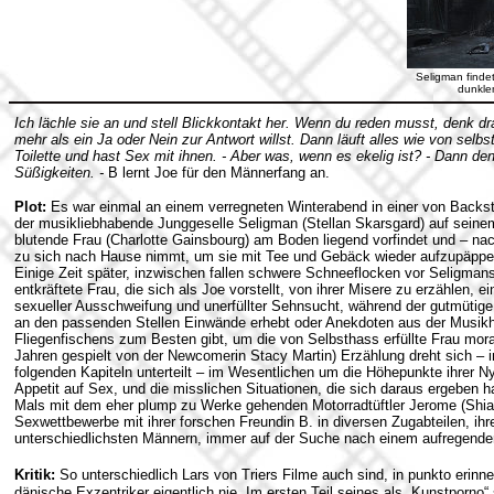
Seligman finde
dunkle
Ich lächle sie an und stell Blickkontakt her. Wenn du reden musst, denk dr
mehr als ein Ja oder Nein zur Antwort willst. Dann läuft alles wie von selbs
Toilette und hast Sex mit ihnen. - Aber was, wenn es ekelig ist? - Dann de
Süßigkeiten. -
B lernt Joe für den Männerfang an.
Plot:
Es war einmal an einem verregneten Winterabend in einer von Back
der musikliebhabende Junggeselle Seligman (Stellan Skarsgard) auf sein
blutende Frau (Charlotte Gainsbourg) am Boden liegend vorfindet und – n
zu sich nach Hause nimmt, um sie mit Tee und Gebäck wieder aufzupäppe
Einige Zeit später, inzwischen fallen schwere Schneeflocken vor Seligmans
entkräftete Frau, die sich als Joe vorstellt, von ihrer Misere zu erzählen,
sexueller Ausschweifung und unerfüllter Sehnsucht, während der gutmüti
an den passenden Stellen Einwände erhebt oder Anekdoten aus der Musikhi
Fliegenfischens zum Besten gibt, um die von Selbsthass erfüllte Frau mora
Jahren gespielt von der Newcomerin Stacy Martin) Erzählung dreht sich – i
folgenden Kapiteln unterteilt – im Wesentlichen um die Höhepunkte ihrer 
Appetit auf Sex, und die misslichen Situationen, die sich daraus ergeben 
Mals mit dem eher plump zu Werke gehenden Motorradtüftler Jerome (Shia
Sexwettbewerbe mit ihrer forschen Freundin B. in diversen Zugabteilen, i
unterschiedlichsten Männern, immer auf der Suche nach einem aufregendere
Kritik:
So unterschiedlich Lars von Triers Filme auch sind, in punkto erinn
dänische Exzentriker eigentlich nie. Im ersten Teil seines als „Kunstporno“