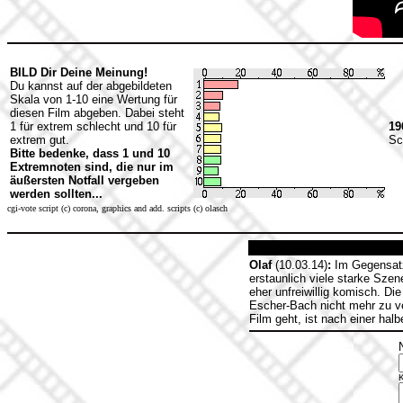
BILD Dir Deine Meinung!
Du kannst auf der abgebildeten
Skala von 1-10 eine Wertung für
diesen Film abgeben. Dabei steht
1 für extrem schlecht und 10 für
19
extrem gut.
Sc
Bitte bedenke, dass 1 und 10
Extremnoten sind, die nur im
äußersten Notfall vergeben
werden sollten...
cgi-vote script (c) corona, graphics and add. scripts (c) olasch
Olaf
(10.03.14)
:
Im Gegensatz 
erstaunlich viele starke Szen
eher unfreiwillig komisch. D
Escher-Bach nicht mehr zu v
Film geht, ist nach einer hal