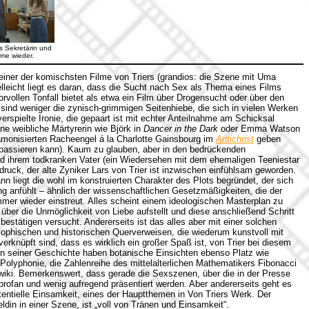
ls Sekretärin und
rome wieder.
einer der komischsten Filme von Triers (grandios: die Szene mit Uma
lleicht liegt es daran, dass die Sucht nach Sex als Thema eines Films
orvollen Tonfall bietet als etwa ein Film über Drogensucht oder über den
 sind weniger die zynisch-grimmigen Seitenhiebe, die sich in vielen Werken
erspielte Ironie, die gepaart ist mit echter Anteilnahme am Schicksal
ne weibliche Märtyrerin wie Björk in
Dancer in the Dark
oder Emma Watson
ämonisierten Racheengel á la Charlotte Gainsbourg im
Antichrist
geben
s passieren kann). Kaum zu glauben, aber in den bedrückenden
 ihrem todkranken Vater (ein Wiedersehen mit dem ehemaligen Teeniestar
ndruck, der alte Zyniker Lars von Trier ist inzwischen einfühlsam geworden.
 liegt die wohl im konstruierten Charakter des Plots begründet, der sich
 anfühlt – ähnlich der wissenschaftlichen Gesetzmäßigkeiten, die der
mer wieder einstreut. Alles scheint einem ideologischen Masterplan zu
über die Unmöglichkeit von Liebe aufstellt und diese anschließend Schritt
u bestätigen versucht. Andererseits ist das alles aber mit einer solchen
osophischen und historischen Querverweisen, die wiederum kunstvoll mit
knüpft sind, dass es wirklich ein großer Spaß ist, von Trier bei diesem
In seiner Geschichte haben botanische Einsichten ebenso Platz wie
lyphonie, die Zahlenreihe des mittelalterlichen Mathematikers Fibonacci
ewiki. Bemerkenswert, dass gerade die Sexszenen, über die in der Presse
rofan und wenig aufregend präsentiert werden. Aber andererseits geht es
tentielle Einsamkeit, eines der Hauptthemen in Von Triers Werk. Der
ldin in einer Szene, ist „voll von Tränen und Einsamkeit“.