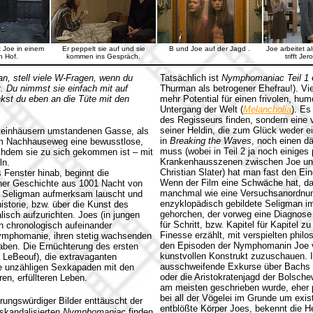
t Joe in einem
Er peppelt sie auf und sie
B und Joe auf der Jagd .
Joe arbeitet a
n Hof.
kommen ins Gespräch.
trifft Je
an, stell viele W-Fragen, wenn du
Tatsächlich ist
Nymphomaniac Teil 1
t. Du nimmst sie einfach mit auf
Thurman als betrogener Ehefrau!). Vie
nkst du eben an die Tüte mit den
mehr Potential für einen frivolen, hum
Untergang der Welt (
Melancholia
). Es
des Regisseurs finden, sondern eine v
seiner Heldin, die zum Glück weder ei
steinhäusern umstandenen Gasse, als
in
Breaking the Waves
, noch einen d
em Nachhauseweg eine bewusstlose,
muss (wobei in Teil 2 ja noch einige
achdem sie zu sich gekommen ist – mit
Krankenhausszenen zwischen Joe und
ln.
Christian Slater) hat man fast den Ei
 Fenster hinab, beginnt die
Wenn der Film eine Schwäche hat, dann
 einer Geschichte aus 1001 Nacht von
manchmal wie eine Versuchsanordnung
ge Seligman aufmerksam lauscht und
enzyklopädisch gebildete Seligman im
storie, bzw. über die Kunst des
gehorchen, der vorweg eine Diagnose 
lisch aufzurichten. Joes (in jungen
für Schritt, bzw. Kapitel für Kapitel z
n chronologisch aufeinander
Finesse erzählt, mit verspielten phil
Nymphomanie, ihren stetig wachsenden
den Episoden der Nymphomanin Joe ver
haben. Die Ernüchterung des ersten
kunstvollen Konstrukt zuzuschauen. 
 LeBeouf), die extravaganten
ausschweifende Exkurse über Bachs Po
hre unzähligen Sexkapaden mit den
oder die Aristokratenjagd der Bolsch
n, erfüllteren Leben.
am meisten geschrieben wurde, eher p
bei all der Vögelei im Grunde um exis
erungswürdiger Bilder enttäuscht der
entblößte Körper Joes, bekennt die He
 skandalisierten
Nymphomaniac
finden