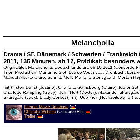
Melancholia
Drama / SF, Dänemark / Schweden / Frankreich 
2011, 136 Minuten, ab 12, Prädikat: besonders w
Originaltitel: Melancholia; Deutschlandstart: 06.10.2011 (Concorde F
Trier; Produktion: Marianne Slot, Louise Vesth u.a.; Drehbuch: Lars 
Manuel Alberto Claro; Schnitt:
Molly Marlene Stensgaard
, Morten Høj
mit Kirsten Dunst (Justine), Charlotte Gainsbourg (Claire), Kiefer Sut
Charlotte Rampling (Gaby), John Hurt (Dexter), Alexander Skarsgård 
Skarsgård (Jack), Brady Corbet (Tim), Udo Kier (Hochzeitsplaner) u.
Internet Movie Database
(
)
Offizielle Website
(Concorde Film
)
Trailer
(
)