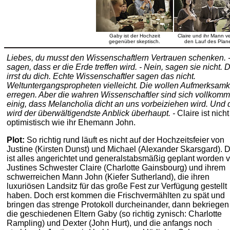
Gaby ist der Hochzeit
Claire und ihr Mann v
gegenüber skeptisch.
den Lauf des Plan
Liebes, du musst den Wissenschaftlern Vertrauen schenken. -
sagen, dass er die Erde treffen wird. - Nein, sagen sie nicht. 
irrst du dich. Echte Wissenschaftler sagen das nicht.
Weltuntergangspropheten vielleicht. Die wollen Aufmerksamk
erregen. Aber die wahren Wissenschaftler sind sich vollkom
einig, dass Melancholia dicht an uns vorbeiziehen wird. Und 
wird der überwältigendste Anblick überhaupt. -
Claire ist nicht
optimistisch wie ihr Ehemann John.
Plot:
So richtig rund läuft es nicht auf der Hochzeitsfeier von
Justine (Kirsten Dunst) und Michael (Alexander Skarsgard). 
ist alles angerichtet und generalstabsmäßig geplant worden 
Justines Schwester Claire (Charlotte Gainsbourg) und ihrem
schwerreichen Mann John (Kiefer Sutherland), die ihren
luxuriösen Landsitz für das große Fest zur Verfügung gestellt
haben. Doch erst kommen die Frischvermählten zu spät und
bringen das strenge Protokoll durcheinander, dann bekriegen
die geschiedenen Eltern Gaby (so richtig zynisch: Charlotte
Rampling) und Dexter (John Hurt), und die anfangs noch