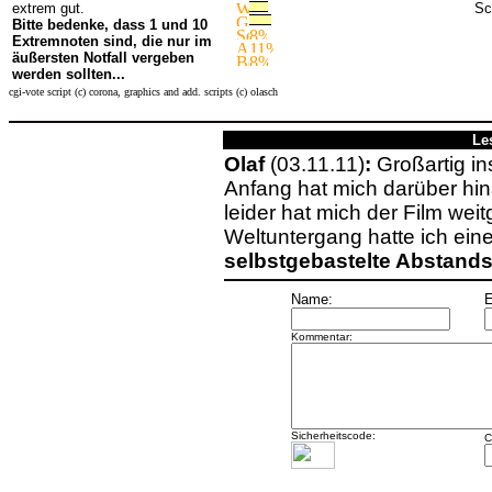
extrem gut.
Sc
Bitte bedenke, dass 1 und 10
Extremnoten sind, die nur im
äußersten Notfall vergeben
werden sollten...
cgi-vote script (c) corona, graphics and add. scripts (c) olasch
Le
Olaf
(03.11.11)
:
Großartig in
Anfang hat mich darüber hi
leider hat mich der Film wei
Weltuntergang hatte ich e
selbstgebastelte Abstand
Name:
E
Kommentar:
Sicherheitscode:
C