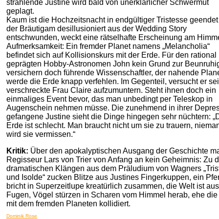
strahlende Justine wird bald von unerklärlicher Schwermut
geplagt.
Kaum ist die Hochzeitsnacht in endgültiger Tristesse geendet
der Bräutigam desillusioniert aus der Wedding Story
entschwunden, weckt eine rätselhafte Erscheinung am Himme
Aufmerksamkeit: Ein fremder Planet namens „Melancholia“
befindet sich auf Kollisionskurs mit der Erde. Für den rational
geprägten Hobby-Astronomen John kein Grund zur Beunruhi
versichern doch führende Wissenschaftler, der nahende Plan
werde die Erde knapp verfehlen. Im Gegenteil, versucht er se
verschreckte Frau Claire aufzumuntern. Steht ihnen doch ein
einmaliges Event bevor, das man unbedingt per Teleskop in
Augenschein nehmen müsse. Die zunehmend in ihrer Depre
gefangene Justine sieht die Dinge hingegen sehr nüchtern: „
Erde ist schlecht. Man braucht nicht um sie zu trauern, niema
wird sie vermissen.“
Kritik:
Über den apokalyptischen Ausgang der Geschichte m
Regisseur Lars von Trier von Anfang an kein Geheimnis: Zu 
dramatischen Klängen aus dem Präludium von Wagners „Tris
und Isolde“ zucken Blitze aus Justines Fingerkuppen, ein Pfe
bricht in Superzeitlupe kreatürlich zusammen, die Welt ist au
Fugen, Vögel stürzen in Scharen vom Himmel herab, ehe die
mit dem fremden Planeten kollidiert.
Dominik Rose