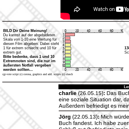
BILD Dir Deine Meinung!
Du kannst auf der abgebildeten
Skala von 1-10 eine Wertung für
diesen Film abgeben. Dabei steht
1 für extrem schlecht und 10 für
13
extrem gut.
Sc
Bitte bedenke, dass 1 und 10
Extremnoten sind, die nur im
äußersten Notfall vergeben
werden sollten...
cgi-vote script (c) corona, graphics and add. scripts (c) olasch
Le
charlie
(26.05.15)
:
Das Buch i
eine soziale Situation dar, d
Außerdem befriedigt es mei
Jörg
(22.05.13)
:
Mich würde 
Buch fandest. Ich habe zuer