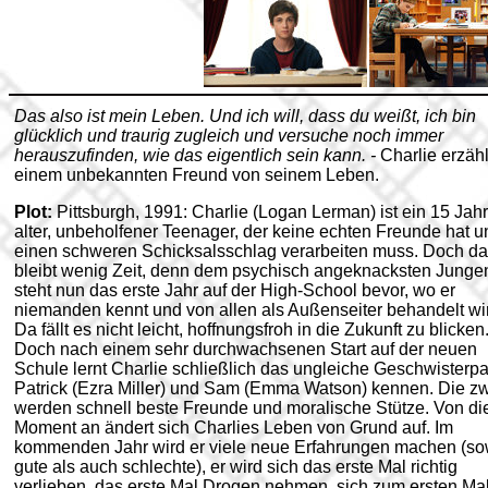
Das also ist mein Leben. Und ich will, dass du weißt, ich bin
glücklich und traurig zugleich und versuche noch immer
herauszufinden, wie das eigentlich sein kann. -
Charlie erzähl
einem unbekannten Freund von seinem Leben.
Plot:
Pittsburgh, 1991: Charlie (Logan Lerman) ist ein 15 Jah
alter, unbeholfener Teenager, der keine echten Freunde hat u
einen schweren Schicksalsschlag verarbeiten muss. Doch d
bleibt wenig Zeit, denn dem psychisch angeknacksten Junge
steht nun das erste Jahr auf der High-School bevor, wo er
niemanden kennt und von allen als Außenseiter behandelt wi
Da fällt es nicht leicht, hoffnungsfroh in die Zukunft zu blicken
Doch nach einem sehr durchwachsenen Start auf der neuen
Schule lernt Charlie schließlich das ungleiche Geschwisterp
Patrick (Ezra Miller) und Sam (Emma Watson) kennen. Die z
werden schnell beste Freunde und moralische Stütze. Von d
Moment an ändert sich Charlies Leben von Grund auf. Im
kommenden Jahr wird er viele neue Erfahrungen machen (so
gute als auch schlechte), er wird sich das erste Mal richtig
verlieben, das erste Mal Drogen nehmen, sich zum ersten Ma