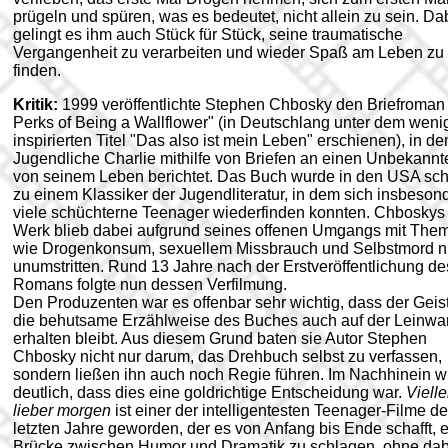
prügeln und spüren, was es bedeutet, nicht allein zu sein. Da
gelingt es ihm auch Stück für Stück, seine traumatische
Vergangenheit zu verarbeiten und wieder Spaß am Leben zu
finden.
Kritik:
1999 veröffentlichte Stephen Chbosky den Briefroman
Perks of Being a Wallflower" (in Deutschlang unter dem weni
inspirierten Titel "Das also ist mein Leben" erschienen), in d
Jugendliche Charlie mithilfe von Briefen an einen Unbekannt
von seinem Leben berichtet. Das Buch wurde in den USA sch
zu einem Klassiker der Jugendliteratur, in dem sich insbeson
viele schüchterne Teenager wiederfinden konnten. Chboskys
Werk blieb dabei aufgrund seines offenen Umgangs mit The
wie Drogenkonsum, sexuellem Missbrauch und Selbstmord n
unumstritten. Rund 13 Jahre nach der Erstveröffentlichung de
Romans folgte nun dessen Verfilmung.
Den Produzenten war es offenbar sehr wichtig, dass der Geis
die behutsame Erzählweise des Buches auch auf der Leinw
erhalten bleibt. Aus diesem Grund baten sie Autor Stephen
Chbosky nicht nur darum, das Drehbuch selbst zu verfassen,
sondern ließen ihn auch noch Regie führen. Im Nachhinein w
deutlich, dass dies eine goldrichtige Entscheidung war.
Vielle
lieber morgen
ist einer der intelligentesten Teenager-Filme de
letzten Jahre geworden, der es von Anfang bis Ende schafft, 
Brücke zwischen Humor und Dramatik zu schlagen, ohne dab