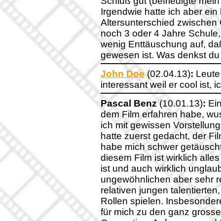
Schluß gut (befriedigte mein 
Irgendwie hatte ich aber ei
Altersunterschied zwischen C
noch 3 oder 4 Jahre Schule, 
wenig Enttäuschung auf, da
gewesen ist. Was denkst du
John Doe
(02.04.13)
:
Leute 
interessant weil er cool ist, 
Pascal Benz
(10.01.13)
:
Ein
dem Film erfahren habe, wu
ich mit gewissen Vorstellun
hatte zuerst gedacht, der Fil
habe mich schwer getäuscht.
diesem Film ist wirklich all
ist und auch wirklich unglaub
ungewöhnlichen aber sehr re
relativen jungen talentierten
Rollen spielen. Insbesonde
für mich zu den ganz gross