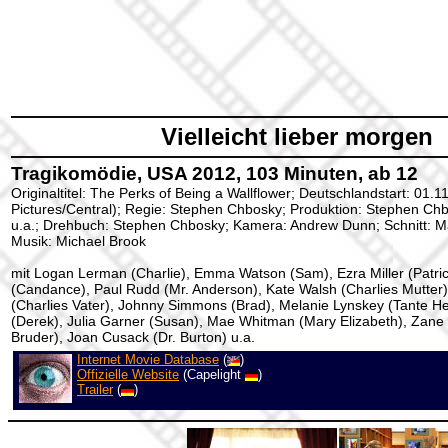
Vielleicht lieber morgen
Tragikomödie, USA 2012, 103 Minuten, ab 12
Originaltitel: The Perks of Being a Wallflower; Deutschlandstart: 01.1
Pictures/Central); Regie: Stephen Chbosky; Produktion: Stephen Ch
u.a.; Drehbuch: Stephen Chbosky; Kamera: Andrew Dunn; Schnitt: M
Musik: Michael Brook
mit Logan Lerman (Charlie), Emma Watson (Sam), Ezra Miller (Patri
(Candance), Paul Rudd (Mr. Anderson), Kate Walsh (Charlies Mutter
(Charlies Vater), Johnny Simmons (Brad), Melanie Lynskey (Tante He
(Derek), Julia Garner (Susan), Mae Whitman (Mary Elizabeth), Zane 
Bruder), Joan Cusack (Dr. Burton) u.a.
Internet Movie Database
(
)
Offizielle Website
(Capelight
)
Trailer
(
)