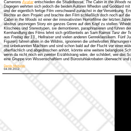
Camerons
Avatar
entschieden die Studiobosse,
The Cabin in the Woods
na
Dagegen wehrten sich jedoch die beiden Autoren Whedon und Goddard mit 
und der eigentlich fertige Film verschwand zunächst in der Versenkung. Ers
Rechte an dem Projekt und brachte den Film schließlich doch noch auf d
Cabin in the Woods
ist einer der innovativsten Horrorfilme der letzten Jahr
abstrus unsinnigen Story ein ganzes Genre auf den Kopf zu stellen. Whed
Klischees und Stereotypen, sie demontieren, paraphrasieren und führen den
Kernhandlung des Films lehnt sich größtenteils an Sam Raimis
Tanz der Te
aus
Freitag der 13.
,
Hellraiser
und vielen anderen Genreklassikern. Fünf Jug
Figuren) fahren allein in die Wildnis, ignorieren die unheilvollen Warnunge
mit unbekannten Mächten und sind schon bald auf der Flucht vor einer wü
oberflächlich und abgedroschen anhört, könnte eine weitere belanglose Schl
wenn da nicht noch ein zweiter Erzählstrang wäre, der schildert, wie das S
eine Gruppe von Wissenschaftlern und Bürostuhlakrobaten überwacht und g
Danilo Michalski
04.09.2012