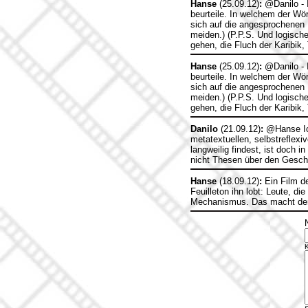
Hanse
(25.09.12)
:
@Danilo - I
beurteile. In welchem der Wö
sich auf die angesprochenen 
meiden.) (P.P.S. Und logische
gehen, die Fluch der Karibik, 
Hanse
(25.09.12)
:
@Danilo - I
beurteile. In welchem der Wö
sich auf die angesprochenen 
meiden.) (P.P.S. Und logische
gehen, die Fluch der Karibik, 
Danilo
(21.09.12)
:
@Hanse Ich
metatextuellen, selbstrefle
langweilig findest, ist doch 
nicht Thesen über den Gesch
Hanse
(18.09.12)
:
Ein Film de
Feuilleton ihn lobt: Leute, d
Mechanismus. Das macht den 