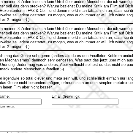
n meinen 3 Zeilen lese ich kein Urteil über andere Menschen, die ich womög
rter soll das denn stecken? Warum beziehst Du meine Kritik am Film auf Dich?
Rezensenten in FAZ & Co. - und denen merkt man tatsächlich an, dass sie d
rweise sei jedem gestattet, zu mögen, was auch immer er will. Ich würde soga
Teil X mögen :-) )
n meinen 3 Zeilen lese ich kein Urteil über andere Menschen, die ich womög
rter soll das denn stecken? Warum beziehst Du meine Kritik am Film auf Dich?
Rezensenten in FAZ & Co. - und denen merkt man tatsächlich an, dass sie d
rweise sei jedem gestattet, zu mögen, was auch immer er will. Ich würde soga
Teil X mögen :-) )
 mag das Genre sehr gerne (anders als du es den Feuilleton-Kritikern andic
xiven Mechanismus" dennoch sehr genossen. Was sagt das jetzt über mich au
in Ordnung. Jeder mag was anderes. Aber vielleicht solltest du das nicht so pa
mack andere Menschen aufstellen ;-)
r irgendwie so total clever und meta sein will, und schließlich einfach nur lan
ie das Genre nicht besonders mögen, erfreuen sich an dem simplen metatextuel
lauen Film aber nicht besser.
Name:
Email (freiwillig):
Kommentar: