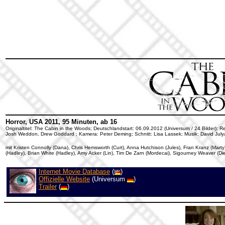
Horror, USA 2011, 95 Minuten, ab 16
Originaltitel: The Cabin in the Woods; Deutschlandstart: 06.09.2012 (Universum / 24 Bilder);
Josh Weddon, Drew Goddard ; Kamera: Peter Deming; Schnitt: Lisa Lassek; Musik: David Jul
mit Kristen Connolly (Dana), Chris Hemsworth (Curt), Anna Hutchison (Jules), Fran Kranz (Marty)
(Hadley), Brian White (Hadley), Amy Acker (Lin), Tim De Zarn (Mordecai), Sigourney Weaver (Die
Internet Movie Database
(
)
Offizielle Website
(Universum
)
Trailer
(
)