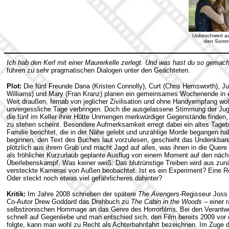
Unbeschwert a
den Somme
Ich hab den Kerl mit einer Maurerkelle zerlegt. Und was hast du so gemac
führen zu sehr pragmatischen Dialogen unter den Geächteten.
Plot:
Die fünf Freunde Dana (Kristen Connolly), Curt (Chris Hemsworth), J
Williams) und Mary (Fran Kranz) planen ein gemeinsames Wochenende in e
Weit draußen, fernab von jeglicher Zivilisation und ohne Handyempfang wo
unvergessliche Tage verbringen. Doch die ausgelassene Stimmung der Juge
die fünf im Keller ihrer Hütte Unmengen merkwürdiger Gegenstände finden,
zu stehen scheint. Besondere Aufmerksamkeit erregt dabei ein altes Tage
Familie berichtet, die in der Nähe gelebt und unzählige Morde begangen hab
beginnen, den Text des Buches laut vorzulesen, geschieht das Undenkbare:
plötzlich aus ihrem Grab und macht Jagd auf alles, was ihnen in die Quere
als fröhlicher Kurzurlaub geplante Ausflug von einem Moment auf den nä
Überlebenskampf. Was keiner weiß: Das blutrünstige Treiben wird aus zun
versteckte Kameras von Außen beobachtet. Ist es ein Experiment? Eine 
Oder steckt noch etwas viel gefährlicheres dahinter?
Kritik:
Im Jahre 2008 schrieben der spätere
The Avengers
-Regisseur Joss
Co-Autor Drew Goddard das Drehbuch zu
The Cabin in the Woods
– einer r
selbstironischen Hommage an das Genre des Horrorfilms. Bei den Verantw
schnell auf Gegenliebe und man entschied sich, den Film bereits 2009 vo
folgte, kann man wohl zu Recht als Achterbahnfahrt bezeichnen. Im Zuge