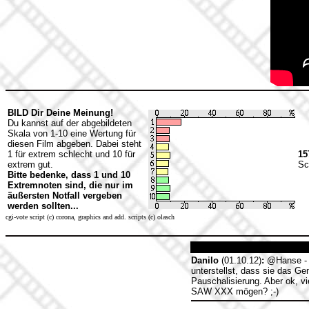
BILD Dir Deine Meinung!
Du kannst auf der abgebildeten
Skala von 1-10 eine Wertung für
diesen Film abgeben. Dabei steht
1 für extrem schlecht und 10 für
15
extrem gut.
Sc
Bitte bedenke, dass 1 und 10
Extremnoten sind, die nur im
äußersten Notfall vergeben
werden sollten...
cgi-vote script (c) corona, graphics and add. scripts (c) olasch
Danilo
(01.10.12)
:
@Hanse - I
unterstellst, dass sie das G
Pauschalisierung. Aber ok, vi
SAW XXX mögen? ;-)