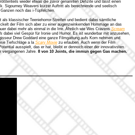
ößtenteils wieder etwas die zuvor genannten Defizite und lässt einen
ck. Sigourney Weavers kurzer Auftritt als berechnende und seelisch
m Ganzen noch das i-Tüpfelchen.
 als klassischer Teeniehorror-Streifen und bedient dabei sämtliche
ickelt der Film sich aber zu einer augenzwinkernden Hommage an das
uer dabei mehr als einmal in die Irre. Ähnlich wie Wes Cravens
Scream
ds
dabei viel Gespür für Ironie und Humor. Es ist wunderbar mit anzusehen,
gisseur Drew Goddard eine ganze Filmgattung aufs Korn nehmen und
ose Tiefschläge a la
Scary Movie
zu erlauben. Auch wenn der Film
ential ausspielt, das er hat, bleibt er dennoch einer der innovativsten
er vergangenen Jahre.
8 von 10 Joints, die immun gegen Gas machen.