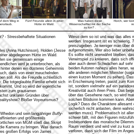
uf dem Weg in
Fünf Freunde allein in einer
Was haben diese
Horch, wer ko
rurlaub.
Hütte im Wald.
Wissenschaftler mit der Sache
r
zu tun? .
ht? -
Stressbehaftete Situationen
Wieso dem so ist und was das alles mi
werden. Insgesamt ist es schwierig,
T
preiszugeben. Je weniger man über di
aufgenommen. Wer also lieber unbefang
ules (Anna Hutchinson), Holden (Jesse
Es sollte nicht unerwähnt bleiben, d
iner abgelegenen Hütte im Wald.
Verwirrspiel zu kreieren, dass sich of
llen sie gemeinsam einige
aber auch deren Schwächen auf sehr a
ndlichen wird je unterbrochen, als
beiden Autoren nahezu alles heran, 
 hinter denen ein düsteres Geheimnis
alle anderen möglichen Monster (sog
buch, dass von einer meuchelnden
einen kurzen Moment zu sehen). Dass 
en soll. Als die Freunde schließlich
in Erscheinung treten, passt zum Ko
 Die totgeglaubte Familie erhebt sich
ist, sondern vielmehr auf ein paradox
 kommt. Und so wird der eigentliche
Kreativität auch ihren Preis. Das beg
chsten zum grausamen
über das Gesehene nach, so wird man 
ächst unklaren Gründen über
solchen Blödsinn kommen kann. Aber
Realityshow? Bloßer Voyeurismus?
Logik? Dass die Charaktere allesamt 
sicherlich nicht anlasten, denn wahrs
werden muss). Problematisch ist alle
 Whedon und sein langjähriger
Buffy
-
schwer fällt, mit den Figuren mitzufü
affinierten und größtenteils
Insbesondere das moralische Dilemma,
ortlichen von MGM stieß das Skript
Raum verdient und wird viel zu kurz a
r die Kamera zu bringen. Was danach
verloren, dass sich der Film im Anges
 des großen Erfolgs von James