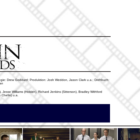
 Regie: Drew Goddard; Produktion: Josh Weddon, Jason Clark u.a.; Drehbuch:
yan
, Jesse Williams (Holden), Richard Jenkins (Sitterson), Bradley Withford
 Chefin) u.a.