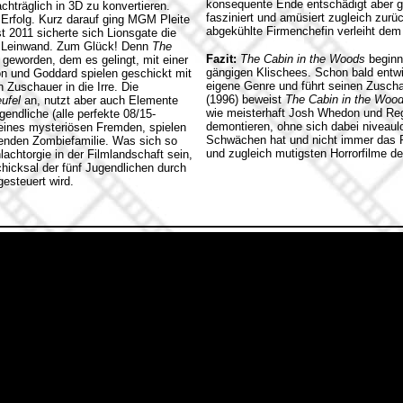
konsequente Ende entschädigt aber gr
chträglich in 3D zu konvertieren.
fasziniert und amüsiert zugleich zurü
Erfolg. Kurz darauf ging MGM Pleite
abgekühlte Firmenchefin verleiht de
t 2011 sicherte sich Lionsgate die
ie Leinwand. Zum Glück! Denn
The
Fazit:
The Cabin in the Woods
beginnt
e geworden, dem es gelingt, mit einer
gängigen Klischees. Schon bald entw
on und Goddard spielen geschickt mit
eigene Genre und führt seinen Zuscha
 Zuschauer in die Irre. Die
(1996) beweist
The Cabin in the Woo
ufel
an, nutzt aber auch Elemente
wie meisterhaft Josh Whedon und Re
endliche (alle perfekte 08/15-
demontieren, ohne sich dabei niveaul
n eines mysteriösen Fremden, spielen
Schwächen hat und nicht immer das Pot
tenden Zombiefamilie. Was sich so
und zugleich mutigsten Horrorfilme d
achtorgie in der Filmlandschaft sein,
chicksal der fünf Jugendlichen durch
esteuert wird.