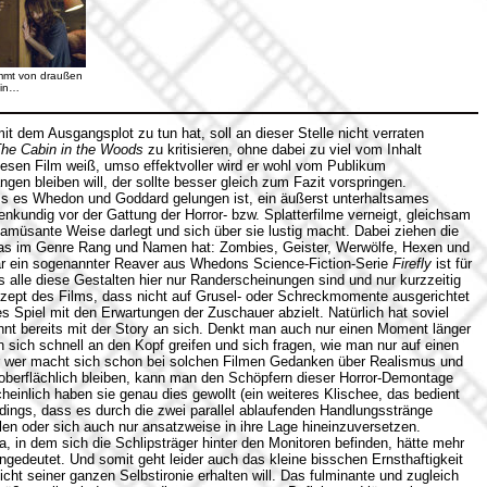
mmt von draußen
ein…
t dem Ausgangsplot zu tun hat, soll an dieser Stelle nicht verraten
he Cabin in the Woods
zu kritisieren, ohne dabei zu viel vom Inhalt
esen Film weiß, umso effektvoller wird er wohl vom Publikum
en bleiben will, der sollte besser gleich zum Fazit vorspringen.
ass es Whedon und Goddard gelungen ist, ein äußerst unterhaltsames
fenkundig vor der Gattung der Horror- bzw. Splatterfilme verneigt, gleichsam
müsante Weise darlegt und sich über sie lustig macht. Dabei ziehen die
was im Genre Rang und Namen hat: Zombies, Geister, Werwölfe, Hexen und
ar ein sogenannter Reaver aus Whedons Science-Fiction-Serie
Firefly
ist für
alle diese Gestalten hier nur Randerscheinungen sind und nur kurzzeitig
nzept des Films, dass nicht auf Grusel- oder Schreckmomente ausgerichtet
es Spiel mit den Erwartungen der Zuschauer abzielt. Natürlich hat soviel
innt bereits mit der Story an sich. Denkt man auch nur einen Moment länger
sich schnell an den Kopf greifen und sich fragen, wie man nur auf einen
 wer macht sich schon bei solchen Filmen Gedanken über Realismus und
oberflächlich bleiben, kann man den Schöpfern dieser Horror-Demontage
cheinlich haben sie genau dies gewollt (ein weiteres Klischee, das bedient
rdings, dass es durch die zwei parallel ablaufenden Handlungsstränge
hlen oder sich auch nur ansatzweise in ihre Lage hineinzuversetzen.
 in dem sich die Schlipsträger hinter den Monitoren befinden, hätte mehr
ngedeutet. Und somit geht leider auch das kleine bisschen Ernsthaftigkeit
icht seiner ganzen Selbstironie erhalten will. Das fulminante und zugleich