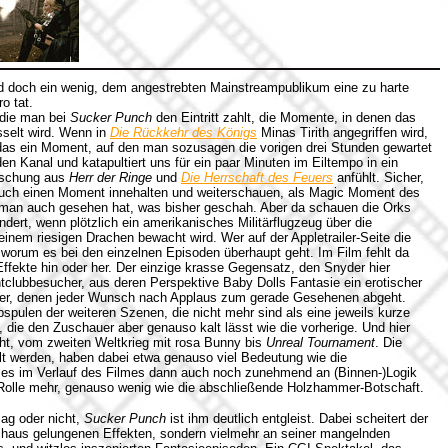
d doch ein wenig, dem angestrebten Mainstreampublikum eine zu harte
o tat.
 die man bei
Sucker Punch
den Eintritt zahlt, die Momente, in denen das
sselt wird. Wenn in
Die Rückkehr des Königs
Minas Tirith angegriffen wird,
 das ein Moment, auf den man sozusagen die vorigen drei Stunden gewartet
n Kanal und katapultiert uns für ein paar Minuten im Eiltempo in ein
Mischung aus
Herr der Ringe
und
Die Herrschaft des Feuers
anfühlt. Sicher,
uch einen Moment innehalten und weiterschauen, als Magic Moment des
n man auch gesehen hat, was bisher geschah. Aber da schauen die Orks
ert, wenn plötzlich ein amerikanisches Militärflugzeug über die
 einem riesigen Drachen bewacht wird. Wer auf der Appletrailer-Seite die
 worum es bei den einzelnen Episoden überhaupt geht. Im Film fehlt da
fekte hin oder her. Der einzige krasse Gegensatz, den Snyder hier
htclubbesucher, aus deren Perspektive Baby Dolls Fantasie ein erotischer
her, denen jeder Wunsch nach Applaus zum gerade Gesehenen abgeht.
Abspulen der weiteren Szenen, die nicht mehr sind als eine jeweils kurze
die den Zuschauer aber genauso kalt lässt wie die vorherige. Und hier
t, vom zweiten Weltkrieg mit rosa Bunny bis
Unreal Tournament
. Die
elt werden, haben dabei etwa genauso viel Bedeutung wie die
 es im Verlauf des Filmes dann auch noch zunehmend an (Binnen-)Logik
e Rolle mehr, genauso wenig wie die abschließende Holzhammer-Botschaft.
g oder nicht,
Sucker Punch
ist ihm deutlich entgleist. Dabei scheitert der
rchaus gelungenen Effekten, sondern vielmehr an seiner mangelnden