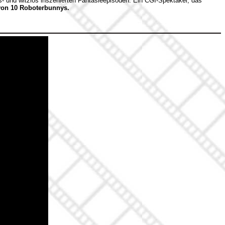
und witzlos inszenierten Fantasieepisoden. Ein CGI-Spektakel, das
von 10 Roboterbunnys.