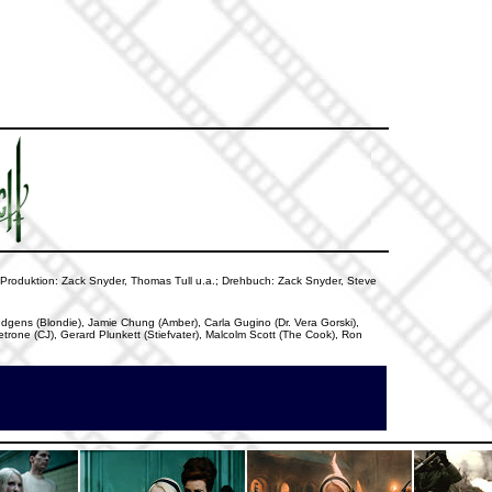
; Produktion: Zack Snyder, Thomas Tull u.a.; Drehbuch: Zack Snyder, Steve
dgens (Blondie), Jamie Chung (Amber), Carla Gugino (Dr. Vera Gorski),
trone (CJ), Gerard Plunkett (Stiefvater), Malcolm Scott (The Cook), Ron