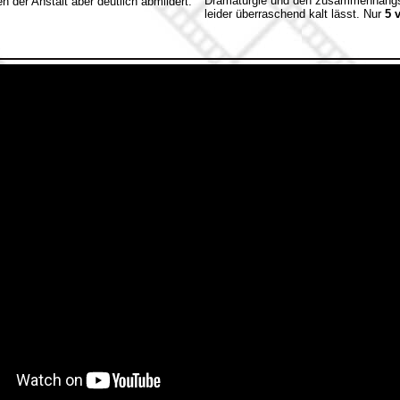
Dramaturgie und den zusammenhangs- 
n der Anstalt aber deutlich abmildert.
leider überraschend kalt lässt. Nur
5 