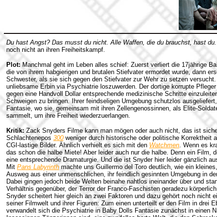
Du hast Angst? Das musst du nicht. Alle Waffen, die du brauchst, hast du.
noch nicht an ihren Freiheitskampf.
Plot:
Manchmal geht im Leben alles schief: Zuerst verliert die 17jährige Ba
die von ihrem habgierigen und brutalen Stiefvater ermordet wurde, dann ersc
Schwester, als sie sich gegen den Stiefvater zur Wehr zu setzen versucht. 
unliebsame Erbin via Psychiatrie loszuwerden. Der dortige korrupte Pfleger 
gegen eine Handvoll Dollar entsprechende medizinische Schritte einzulei
Schweigen zu bringen. Ihrer feindseligen Umgebung schutzlos ausgeliefert, f
Fantasie, wo sie, gemeinsam mit ihren Zellengenossinnen, als Elite-Soldat
sammelt, um ihre Freiheit wiederzuerlangen.
Kritik:
Zack Snyders Filme kann man mögen oder auch nicht, das ist sic
Schlachtenepos
300
weniger durch historische oder politische Korrektheit als
CGI-lastige Bilder. Ähnlich verhielt es sich mit den
Watchmen
. Wenn es kra
das schon die halbe Miete! Aber leider auch nur die halbe. Denn ein Film, d
eine entsprechende Dramaturgie. Und die ist Snyder hier leider gänzlich a
Mit
Pans Labyrinth
machte uns Guillermo del Toro deutlich, wie ein kleine
Ausweg aus einer unmenschlichen, ihr feindlich gesinnten Umgebung in der F
Dabei gingen jedoch beide Welten beinahe nahtlos ineinander über und st
Verhältnis gegenüber, der Terror der Franco-Faschisten geradezu körperlich
Snyder scheitert hier gleich an zwei Faktoren und dazu gehört noch nicht ei
seiner Filmwelt und ihrer Figuren: Zum einen unterteilt er den Film in drei E
verwandelt sich die Psychiatrie in Baby Dolls Fantasie zunächst in einen 