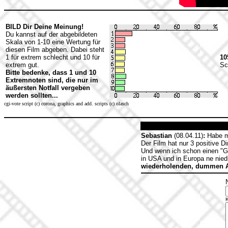
BILD Dir Deine Meinung!
Du kannst auf der abgebildeten
Skala von 1-10 eine Wertung für
diesen Film abgeben. Dabei steht
1 für extrem schlecht und 10 für
10
extrem gut.
Sc
Bitte bedenke, dass 1 und 10
Extremnoten sind, die nur im
äußersten Notfall vergeben
werden sollten...
cgi-vote script (c) corona, graphics and add. scripts (c) olasch
Sebastian
(08.04.11)
:
Habe mi
Der Film hat nur 3 positive D
Und wenn ich schon einen "Ga
in USA und in Europa ne nie
wiederholenden, dummen A