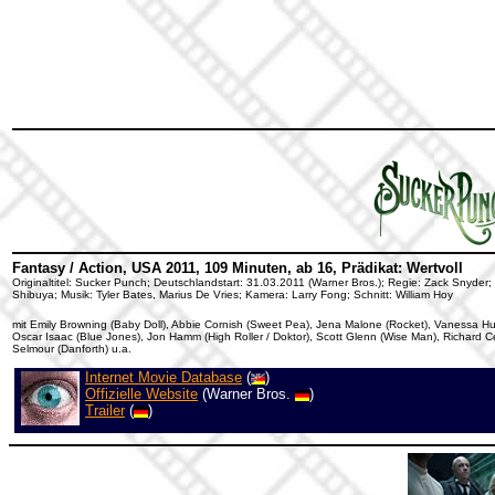
Fantasy / Action, USA 2011, 109 Minuten, ab 16, Prädikat: Wertvoll
Originaltitel: Sucker Punch; Deutschlandstart: 31.03.2011 (Warner Bros.); Regie: Zack Snyder
Shibuya; Musik: Tyler Bates, Marius De Vries; Kamera: Larry Fong; Schnitt: William Hoy
mit Emily Browning (Baby Doll), Abbie Cornish (Sweet Pea), Jena Malone (Rocket), Vanessa Hu
Oscar Isaac (Blue Jones), Jon Hamm (High Roller / Doktor), Scott Glenn (Wise Man), Richard Ce
Selmour (Danforth) u.a.
Internet Movie Database
(
)
Offizielle Website
(Warner Bros.
)
Trailer
(
)