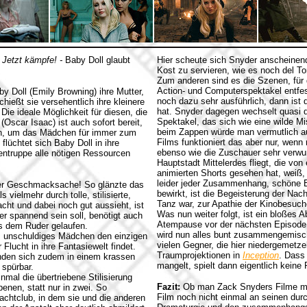
 Jetzt kämpfe! -
Baby Doll glaubt
Hier scheute sich Snyder anscheinen
Kost zu servieren, wie es noch del Tor
Zum anderen sind es die Szenen, für
Action- und Computerspektakel entfe
by Doll (Emily Browning) ihre Mutter,
noch dazu sehr ausführlich, dann ist
hießt sie versehentlich ihre kleinere
hat. Snyder dagegen wechselt quasi de
Die ideale Möglichkeit für diesen, die
Spektakel, das sich wie eine wilde 
(Oscar Isaac) ist auch sofort bereit,
beim Zappen würde man vermutlich a
ten, um das Mädchen für immer zum
Films funktioniert das aber nur, wen
lüchtet sich Baby Doll in ihre
ebenso wie die Zuschauer sehr verwund
entruppe alle nötigen Ressourcen
Hauptstadt Mittelerdes fliegt, die von
animierten Shorts gesehen hat, weiß,
leider jeder Zusammenhang, schöne Ef
her Geschmacksache! So glänzte das
bewirkt, ist die Begeisterung der Nac
 vielmehr durch tolle, stilisierte,
Tanz war, zur Apathie der Kinobesuc
cht und dabei noch gut aussieht, ist
Was nun weiter folgt, ist ein bloßes 
er spannend sein soll, benötigt auch
Atempause vor der nächsten Episode, 
us dem Ruder gelaufen.
wird nun alles bunt zusammengemisch
s, unschuldiges Mädchen den einzigen
vielen Gegner, die hier niedergemetz
lucht in ihre Fantasiewelt findet.
Traumprojektionen in
Inception
. Dass
anden sich zudem in einem krassen
mangelt, spielt dann eigentlich kein
 spürbar.
nmal die übertriebene Stilisierung
Fazit:
Ob man Zack Snyders Filme ma
benen, statt nur in zwei.
So
Film noch nicht einmal an seinen du
Nachtclub, in dem sie und die anderen