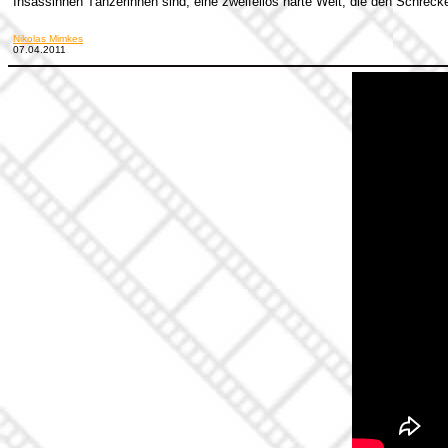
Insassinnen Tänzerinnen sind, eine zweifellos harte Welt, die den Schrecke
Nikolas Mimkes
07.04.2011