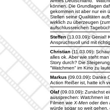
Armes Deutschland. "Watchm
können. Die Grundlagen da
gekommen ist aber nur ein ü
Stellen seine Qualitäten aufb
wirklich zu überzeugen (zum
aufschlussreichen Tagebüch
Steffen
(13.03.09)
:
Genial! 
Anspruchsvoll und mit richt
Christian
(11.03.09)
:
Schaus
alles ok. Aber wie steht ma
Story durch? Die Steigerung 
"Watchmen" im Kino zu laute
Markus
(09.03.09)
:
Danke Ol
Action Reißer ist, hatte ich
Olaf
(09.03.09)
:
Zunächst ei
aussprechen:
Watchmen
ist
Filmen wie
X-Men
oder den
würde sogar so weit gehen, d