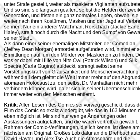
unter Strafe gestellt, weiter als maskierte Vigilanten aufzutret
Und so sind sie langsam gealtert, selbst die Helden der zwei
Generation, und fristen ein ganz normales Leben, obwohl sie 
weiter nach ihren Kostümen, Masken und der Jagd auf Verbr
sehnen. Nur ein anderer Watchman, Rorschach (Jackie Earle
Haley), streift noch durch die Nacht und den Sumpf von Gewal
seiner Stadt.
Als dann einer seiner ehemaligen Mitstreiter, der Comedian
(Jeffrey Dean Morgan) ermordet aufgefunden wird, nimmt er s
Ermittlungen auf, um den Mörder von Maskierten zu finden. 
was er dabei mit Hilfe von Nite Owl (Patrick Wilson) und Silk
Spectre (Carla Gugino) aufdeckt, sprengt selbst seine
Vorstellungskraft von Grausamkeit und Menschenverachtung
während all dem gleitet die Welt immer mehr auf den Abgrun
atomaren Holocaust zu, den selbst Dr. Manhattan nicht mehr
verhindern können wird, da er sich in seiner Übermenschlichk
immer weiter von den Menschen entfernt.
Kritik:
Allen Lesern des Comics sei vorweg geschickt, dass d
Film das Comic so exakt wiedergibt, wie das in 163 Minuten 
eben möglich ist. Mir sind nur wenige Änderungen oder
Auslassungen aufgefallen, und die waren vertretbar gewählt.
Rahmen der Comic-Verfilmungen, die ich kenne, ist diese am
nächsten am Original. Großes Lob dafür an die Drehbuchaut
David Hayter und Alex Tse. Auch die Atmosphäre und die