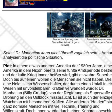
Trailer
(
)
Der letzte Sprung des
Rorschach wittert meh
Comedian ist nicht ganz
dem Mord am Come
freiwillig.
Selbst Dr. Manhattan kann nicht überall zugleich sein. -
Adria
analysiert die politische Situation.
Plot:
In einem etwas anderen Amerika der 1980er Jahre, ein
Amerika in dem Nixon bereits seine fünfte Amtsperiode bestre
und der kalte Krieg immer heißer wird, gibt es wahre Superhe
Doch bis auf einen wollen die Menschen sie nicht haben. Die
eine Held ist ein Wissenschaftler, der durch einen Unfall in ei
Wesen mit unvorstellbaren Kräften verwandelt wurde: Dr.
Manhattan (Billy Crudup), von der Regierung als Superwaffe
Drohung an den Ostblock missbraucht. Er ist auch der einzig
Watchman mit besonderen Kräften. Alle anderen "Helden" si
ganz normale Menschen mit viel Technik, Training und
Willenskraft. Doch ihnen wurde durch einen Kongressbeschl