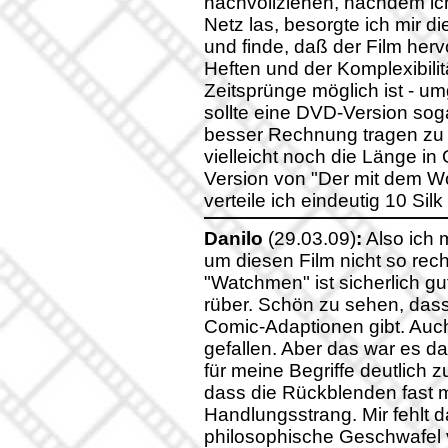
nachvollziehen, nachdem ich
Netz las, besorgte ich mir d
und finde, daß der Film her
Heften und der Komplexibilit
Zeitsprünge möglich ist - u
sollte eine DVD-Version sog
besser Rechnung tragen zu 
vielleicht noch die Länge i
Version von "Der mit dem Wo
verteile ich eindeutig 10 Si
Danilo
(29.03.09)
:
Also ich 
um diesen Film nicht so rec
"Watchmen" ist sicherlich g
rüber. Schön zu sehen, dass 
Comic-Adaptionen gibt. Auch
gefallen. Aber das war es da
für meine Begriffe deutlich 
dass die Rückblenden fast m
Handlungsstrang. Mir fehlt 
philosophische Geschwafel