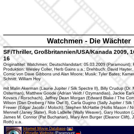
Watchmen - Die Wächter
SF/Thriller, Großbritannien/USA/Kanada 2009, 1
16
Originaltitel: Watchmen; Deutschlandstart: 05.03.2009 (Paramount);
Produktion: Wesley Coller, Herb Gains u.a.; Drehbuch: David Hayter
Comic von Dave Gibbons und Alan Moore; Musik: Tyler Bates; Kamer
Schnitt: William Hoy
mit Malin Akerman (Laurie Jupiter / Silk Spectre II), Billy Crudup (Dr.
Osterman), Matthew Goode (Adrian Veidt / Ozymandias), Jackie Earl
Kovacs / Rorschach), Jeffrey Dean Morgan (Edward Blake / The Come
Wilson (Dan Dreiberg / Nite Owl II), Carla Gugino (Sally Jupiter / Silk
Frewer (Edgar Jacobi / Moloch), Stephen McHattie (Hollis Mason / Ni
Mennell (Janey Slater), Rob LaBelle (Wally Weaver), Gary Houston 
James M. Connor (Pat Buchanan), Mary Ann Burger (Eleanor Clift),
Roth) u.a.
Internet Movie Database
(
)
Offizielle Website
(Paramount
)