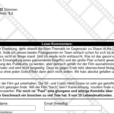
31
Stimmen
hnitt:
5.1
Leser-Kommentare:
er Erwartung, denn obwohl die Alien-Thematik im Gegensatz zu Shaun of the 
, finde ich unsere beiden Protagonisten im Team einfach schon für sich so i
s nicht im Wege stand. Und ich wurde nicht enttäuscht. Klar ist das ganze vi
 in Ermangelung eines passenderen Begriffs) und der große Plan scheint gewe
chung des Publikums zu werden, aber dennoch gefällt mir der Film ausnahmsl
kreativ und wird nicht langweilig. Dass es gegen Ende teils überraschend blut
so ohne jeden Gore-Effekt dann doch nicht wollen. Mir hats absolut gefallen
 der Film gut unterhalten. Die SF- und Comic-Nerd-Szene ist sehr gut getroff
ich gelungen finde. Will der Film "frech" sein? Keine Ahnung. Insofern finde i
orzuwerfen.
Für mich ist "Paul" eine glungene und witzige Komödie über
 Geschmack ein bisschen zu viel Tote hat.
8 von 10 Lebendmahlzeiten.
Name:
Email (freiwillig):
Kommentar: