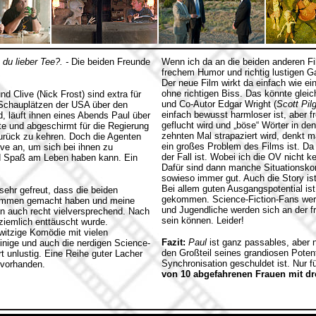
 du lieber Tee?. -
Die beiden Freunde
Wenn ich da an die beiden anderen Fi
frechem Humor und richtig lustigen G
Der neue Film wirkt da einfach wie ein
ohne richtigen Biss. Das könnte glei
 Clive (Nick Frost) sind extra für
und Co-Autor Edgar Wright (
Scott Pil
Schauplätzen der USA über den
einfach bewusst harmloser ist, aber 
 läuft ihnen eines Abends Paul über
geflucht wird und „böse“ Wörter in
te und abgeschirmt für die Regierung
zehnten Mal strapaziert wird, denkt m
zurück zu kehren. Doch die Agenten
ein großes Problem des Films ist. Da
ve an, um sich bei ihnen zu
der Fall ist. Wobei ich die OV nicht k
nd Spaß am Leben haben kann. Ein
Dafür sind dann manche Situationsk
sowieso immer gut. Auch die Story ist 
Bei allem guten Ausgangspotential is
ehr gefreut, dass die beiden
gekommen. Science-Fiction-Fans werd
usammen gemacht haben und meine
und Jugendliche werden sich an der fr
n auch recht vielversprechend. Nach
sein können. Leider!
ziemlich enttäuscht wurde.
-witzige Komödie mit vielen
Fazit:
Paul
ist ganz passables, aber 
einige und auch die nerdigen Science-
den Großteil seines grandiosen Poten
 unlustig. Eine Reihe guter Lacher
Synchronisation geschuldet ist. Nur 
t vorhanden.
von 10 abgefahrenen Frauen mit dre