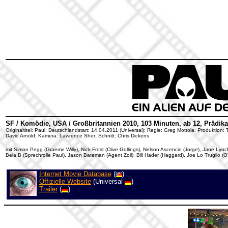
SF / Komödie, USA / Großbritannien 2010, 103 Minuten, ab 12, Prädika
Originaltitel: Paul; Deutschlandstart: 14.04.2011 (Universal); Regie: Greg Mottola; Produktion
David Arnold; Kamera: Lawrence Sher; Schnitt: Chris Dickens
mit Simon Pegg (Graeme Willy), Nick Frost (Clive Gollings), Nelson Ascencio (Jorge), Jane Ly
Bela B (Sprechrolle Paul), Jason Bateman (Agent Zoil), Bill Hader (Haggard), Joe Lo Truglio (O'R
Internet Movie Database
(
)
Offizielle Website
(Universal
)
Trailer
(
)