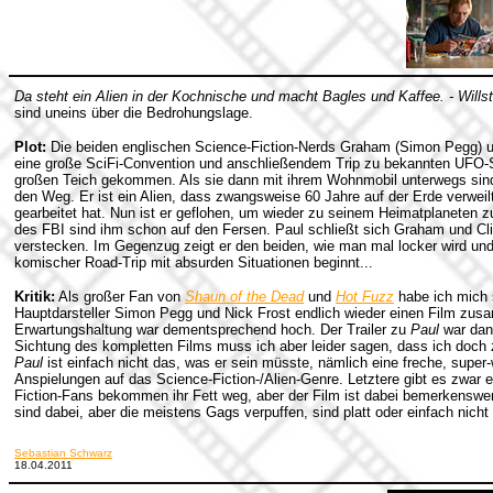
Da steht ein Alien in der Kochnische und macht Bagles und Kaffee. - Willst
sind uneins über die Bedrohungslage.
Plot:
Die beiden englischen Science-Fiction-Nerds Graham (Simon Pegg) und
eine große SciFi-Convention und anschließendem Trip zu bekannten UFO-
großen Teich gekommen. Als sie dann mit ihrem Wohnmobil unterwegs sind,
den Weg. Er ist ein Alien, dass zwangsweise 60 Jahre auf der Erde verweil
gearbeitet hat. Nun ist er geflohen, um wieder zu seinem Heimatplaneten 
des FBI sind ihm schon auf den Fersen. Paul schließt sich Graham und Cli
verstecken. Im Gegenzug zeigt er den beiden, wie man mal locker wird u
komischer Road-Trip mit absurden Situationen beginnt...
Kritik:
Als großer Fan von
Shaun of the Dead
und
Hot Fuzz
habe ich mich s
Hauptdarsteller Simon Pegg und Nick Frost endlich wieder einen Film z
Erwartungshaltung war dementsprechend hoch. Der Trailer zu
Paul
war dan
Sichtung des kompletten Films muss ich aber leider sagen, dass ich doch 
Paul
ist einfach nicht das, was er sein müsste, nämlich eine freche, super
Anspielungen auf das Science-Fiction-/Alien-Genre. Letztere gibt es zwar 
Fiction-Fans bekommen ihr Fett weg, aber der Film ist dabei bemerkenswert
sind dabei, aber die meistens Gags verpuffen, sind platt oder einfach nich
Sebastian Schwarz
18.04.2011