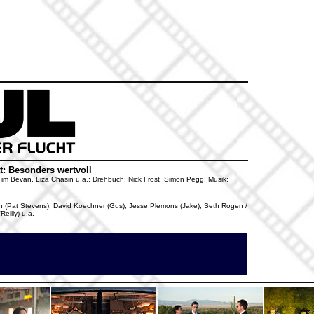
t: Besonders wertvoll
: Tim Bevan, Liza Chasin u.a.; Drehbuch: Nick Frost, Simon Pegg; Musik:
nch (Pat Stevens), David Koechner (Gus), Jesse Plemons (Jake), Seth Rogen /
eilly) u.a.