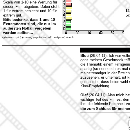
Skala von 1-10 eine Wertung für
diesen Film abgeben. Dabei steht
1 für extrem schlecht und 10 für
14
extrem gut.
Sc
Bitte bedenke, dass 1 und 10
Extremnoten sind, die nur im
äußersten Notfall vergeben
werden sollten...
cgi-vote script (c) corona, graphics and add. scripts (c) olasch
Bluti
(29.04.11)
:
Ich war voll
ganz meinen Geschmack trifft
die Thematik einem Filmgenus
spartig (so nenne ich es mal
mainstreamiger in der Errei
zuzusehen, er unterhält, ist 
geschuldet, dass beide wohl 
Kino-Empfehlung.
Olaf
(26.04.11)
:
Also mich hat
wichtige Teil des Filmes, den 
ihm die fehlende Frechheit v
die zum Schluss für meinen