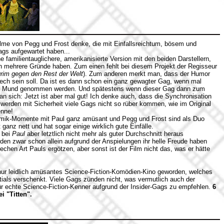
lme von Pegg und Frost denke, die mit Einfallsreichtum, bösem und
ags aufgewartet haben...
e familientauglichere, amerikanisierte Version mit den beiden Darstellern,
ch mehrere Gründe haben. Zum einen fehlt bei diesem Projekt der Regisseur
grim gegen den Rest der Welt
). Zum anderen merkt man, dass der Humor
frech sein soll. Da ist es dann schon ein ganz gewagter Gag, wenn mal
 den Mund genommen werden. Und spätestens wenn dieser Gag dann zum
an sich: Jetzt ist aber mal gut! Ich denke auch, dass die Synchronisation
 werden mit Sicherheit viele Gags nicht so rüber kommen, wie im Original
enne!
omik-Momente mit Paul ganz amüsant und Pegg und Frost sind als Duo
ganz nett und hat sogar einige wirklich gute Einfälle.
t bei
Paul
aber letztlich nicht mehr als guter Durchschnitt heraus
en zwar schon allein aufgrund der Anspielungen ihr helle Freude haben
echen Art Pauls ergötzen, aber sonst ist der Film nicht das, was er hätte
nur leidlich amüsantes Science-Fiction-Komödien-Kino geworden, welches
tials verschenkt. Viele Gags zünden nicht, was vermutlich auch der
für echte Science-Fiction-Kenner aufgrund der Insider-Gags zu empfehlen.
6
i "Titten".