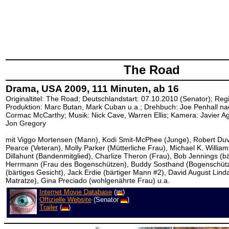
The Road
Drama, USA 2009, 111 Minuten, ab 16
Originaltitel: The Road; Deutschlandstart: 07.10.2010 (Senator); Regi
Produktion: Marc Butan, Mark Cuban u.a.; Drehbuch: Joe Penhall 
Cormac McCarthy; Musik: Nick Cave, Warren Ellis; Kamera: Javier Agu
Jon Gregory
mit Viggo Mortensen (Mann), Kodi Smit-McPhee (Junge), Robert Duva
Pearce (Veteran), Molly Parker (Mütterliche Frau), Michael K. William
Dillahunt (Bandenmitglied), Charlize Theron (Frau), Bob Jennings (b
Herrmann (Frau des Bogenschützen), Buddy Sosthand (Bogenschütz
(bärtiges Gesicht), Jack Erdie (bärtiger Mann #2), David August Lin
Matratze), Gina Preciado (wohlgenährte Frau) u.a.
Internet Movie Database
(
)
Offizielle Website
(Senator
)
Trailer
(
)