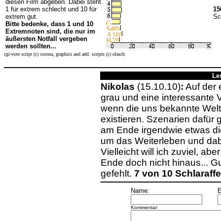
diesen Film abgeben. Dabei steht
1 für extrem schlecht und 10 für
15
extrem gut.
Sc
Bitte bedenke, dass 1 und 10
Extremnoten sind, die nur im
äußersten Notfall vergeben
werden sollten...
cgi-vote script (c) corona, graphics and add. scripts (c) olasch
Le
Nikolas
(15.10.10)
:
Auf der 
grau und eine interessante 
wenn die uns bekannte Welt
existieren. Szenarien dafür g
am Ende irgendwie etwas die
um das Weiterleben und dab
Vielleicht will ich zuviel, ab
Ende doch nicht hinaus... Gu
gefehlt.
7 von 10 Schlaraff
Name:
E
Kommentar: