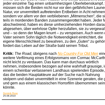
jeder einzelne Tag einen unbarmherzigen Überlebenskampf.
müssen sich die Beiden nicht nur vor den gefährlichen Laune
Natur, vor unvermittelt auftretenden Erdbeben in Acht nehmen
sondern vor allem vor den verbliebenen „Mitmenschen“, die s
teils in mordenden Banden zusammengerottet haben. Jeder 
abschwörend, haben es diese umherziehenden Horden dara
abgesehen, über wehrlose Opfer herzufallen, sie zu vergewal
und – so denn der Magen knurrt – zu verspeisen. Auch wenn 
Vater seinem Sohn täglich die Notwendigkeit eintrichtert, die
eigene Menschlichkeit zu bewahren, zu den „Guten“ zu gehör
fordert das Leben auf der Straße bald seinen Tribut.
Kritik:
The Road
, übrigens nach
No Country For Old Men
ein
weitere Verfilmung eines Erfolgsromans von Cormac McCarthy
nicht leicht zu verdauen. Das kann man durchaus wörtlich
nehmen, insbesondere bezogen auf eine wahrhaft grausige, i
einem scheinbar verlassenen Landhaus spielenden Episode,
das die beiden Hauptakteure auf der Suche nach Nahrung
stolpern und dabei unvermittelt in eine Szenerie geraten, die 
und gern aus einem klassischen Horrorfilm übernommen sein
könnte.
Dominik Rose
25.08.2010