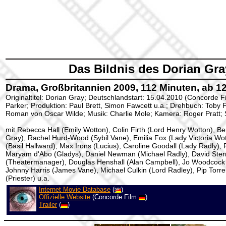
Das Bildnis des Dorian Gra
Drama, Großbritannien 2009, 112 Minuten, ab 1
Originaltitel: Dorian Gray; Deutschlandstart: 15.04.2010 (Concorde Fi
Parker; Produktion: Paul Brett, Simon Fawcett u.a.; Drehbuch: Toby
Roman von Oscar Wilde; Musik: Charlie Mole; Kamera: Roger Pratt; 
mit Rebecca Hall (Emily Wotton), Colin Firth (Lord Henry Wotton), B
Gray), Rachel Hurd-Wood (Sybil Vane), Emilia Fox (Lady Victoria Wo
(Basil Hallward), Max Irons (Lucius), Caroline Goodall (Lady Radly),
Maryam d'Abo (Gladys), Daniel Newman (Michael Radly), David Ste
(Theatermanager), Douglas Henshall (Alan Campbell), Jo Woodcock 
Johnny Harris (James Vane), Michael Culkin (Lord Radley), Pip Torr
(Priester) u.a.
Internet Movie Database
(
)
Offizielle Website
(Concorde Film
)
Trailer
(
)