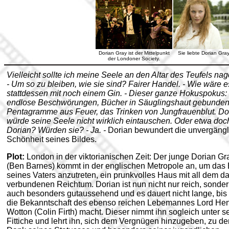
Dorian Gray ist der Mittelpunkt
Sie liebte Dorian Gray
der Londoner Society.
Vielleicht sollte ich meine Seele an den Altar des Teufels nag
- Um so zu bleiben, wie sie sind? Fairer Handel. - Wie wäre e
stattdessen mit noch einem Gin. - Dieser ganze Hokuspokus:
endlose Beschwörungen, Bücher in Säuglingshaut gebunden
Pentagramme aus Feuer, das Trinken von Jungfrauenblut. Do
würde seine Seele nicht wirklich eintauschen. Oder etwa doc
Dorian? Würden sie? - Ja. -
Dorian bewundert die unvergängl
Schönheit seines Bildes.
Plot:
London in der viktorianischen Zeit: Der junge Dorian Gr
(Ben Barnes) kommt in der englischen Metropole an, um das
seines Vaters anzutreten, ein prunkvolles Haus mit all dem d
verbundenen Reichtum. Dorian ist nun nicht nur reich, sonde
auch besonders gutaussehend und es dauert nicht lange, bis 
die Bekanntschaft des ebenso reichen Lebemannes Lord He
Wotton (Colin Firth) macht. Dieser nimmt ihn sogleich unter s
Fittiche und lehrt ihn, sich dem Vergnügen hinzugeben, zu de