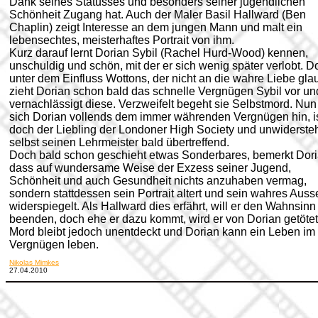
Dank seines Statusses und besonders seiner jugendlichen
Schönheit Zugang hat. Auch der Maler Basil Hallward (Ben
Chaplin) zeigt Interesse an dem jungen Mann und malt ein
lebensechtes, meisterhaftes Portrait von ihm.
Kurz darauf lernt Dorian Sybil (Rachel Hurd-Wood) kennen,
unschuldig und schön, mit der er sich wenig später verlobt. D
unter dem Einfluss Wottons, der nicht an die wahre Liebe glau
zieht Dorian schon bald das schnelle Vergnügen Sybil vor un
vernachlässigt diese. Verzweifelt begeht sie Selbstmord. Nun 
sich Dorian vollends dem immer währenden Vergnügen hin, is
doch der Liebling der Londoner High Society und unwidersteh
selbst seinen Lehrmeister bald übertreffend.
Doch bald schon geschieht etwas Sonderbares, bemerkt Dori
dass auf wundersame Weise der Exzess seiner Jugend,
Schönheit und auch Gesundheit nichts anzuhaben vermag,
sondern stattdessen sein Portrait altert und sein wahres Aus
widerspiegelt. Als Hallward dies erfährt, will er den Wahnsinn
beenden, doch ehe er dazu kommt, wird er von Dorian getötet
Mord bleibt jedoch unentdeckt und Dorian kann ein Leben im
Vergnügen leben.
Nikolas Mimkes
27.04.2010