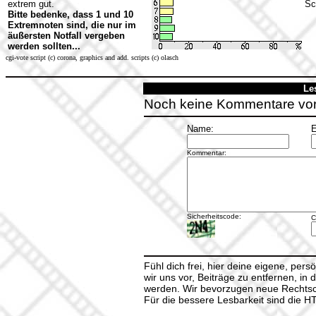
extrem gut.
Sc
Bitte bedenke, dass 1 und 10
Extremnoten sind, die nur im
äußersten Notfall vergeben
werden sollten...
cgi-vote script (c) corona, graphics and add. scripts (c) olasch
Le
Noch keine Kommentare vo
Name:
E
Kommentar:
Sicherheitscode:
C
Fühl dich frei, hier deine eigene, per
wir uns vor, Beiträge zu entfernen, in 
werden. Wir bevorzugen neue Rechtsch
Für die bessere Lesbarkeit sind die 