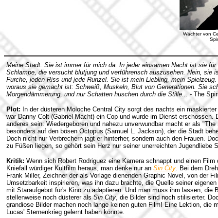
Wächter von Cen
Spir
Meine Stadt. Sie ist immer für mich da. In jeder einsamen Nacht ist sie für
Schlampe, die versucht blutjung und verführerisch auszusehen. Nein, sie ist 
Furche, jeden Riss und jede Runzel. Sie ist mein Liebling, mein Spielzeug. 
woraus sie gemacht ist: Schweiß, Muskeln, Blut von Generationen. Sie schl
Morgendämmerung, und nur Schatten huschen durch die Stille... -
The Spir
Plot:
In der düsteren Moloche Central City sorgt des nachts ein maskierte
war Danny Colt (Gabriel Macht) ein Cop und wurde im Dienst erschossen. D
anderes sein: Wiedergeboren und nahezu unverwundbar macht er als "The Sp
besonders auf den bösen Octopus (Samuel L. Jackson), der die Stadt beher
Doch nicht nur Verbrechern jagt er hinterher, sondern auch den Frauen. D
zu Füßen liegen, so gehört sein Herz nur seiner unerreichten Jugendliebe 
Kritik:
Wenn sich Robert Rodriguez eine Kamera schnappt und einen Film d
Kniefall würdiger Kultfilm heraus, man denke nur an
Sin City
. Bei dem Dreh
Frank Miller, Zeichner der als Vorlage dienenden Graphic Novel, von der F
Umsetzbarkeit inspirieren, was ihn dazu brachte, die Quelle seiner eigenen 
mit Staraufgebot für's Kino zu adaptieren. Und man muss ihm lassen, die Bil
stellenweise noch düsterer als
Sin City
, die Bilder sind noch stilisierter. D
grandiose Bilder machen noch lange keinen guten Film! Eine Lektion, die 
Lucas' Sternenkrieg gelernt haben könnte.