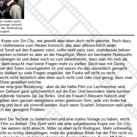
en heilen auch
ürsorge schnell.
t die Verbindung
ungern.
e Kopie von
Sin City
, wie gewollt aber eben doch nicht gekonnt. Noch dazu
lm stellenweise zum Heulen komisch, das aber offensichtlich leider
and Seref auf den Kopierer setzt, sollte wohl sexy sein, stattdessen bekam
isten scheitert es aber an der Hauptfigur: Wenn ein beinharter Hurensohn
zukriegen ist und dabei noch so cool daherkommt, dass man ihn sich als
ll, dann braucht man keine Fragen mehr zu stellen. Doch was mit Danny
r von den Toten zurückgekehrt ist und warum ihn das unsterblich gemacht
 es bleiben zu viele Fragen ungeklärt, der Funke will nicht so recht
lleicht nicht lächerlich aber eben auch nicht cool oder cool genug, dass man
e Show genießen möchte.
ar eine gute Besetzung - aber da der halbe Film zur Lachnummer wird,
m Gefasel ganz sprichwörtlich auf die Eier. Und besonders seine tumben
ervtötende Variante Jar Jar Binks. Und die Frauen? Allesamt hübsch und
 geben dem ganzen wenigstens einen gewissen Sinn, jede von ihnen hat
g und lässt sie sinnvoll werden. Auch wenn Scarlett Johansson weit unter
noch das geringste Problem.
ten! Die Technik zu beherrschen und eine starke Vorlage zu haben, reicht
n Film zu drehen.
The Spirit
wirkt wie eine aufgeblasene Kopie von
Sin City
,
 bei weitem nicht erreicht, Miller ist eben nicht Rodriguez. Mehr unfreiwillig
icht so richtig überspringen, mehr als grandiose Bilder hat der Film nicht zu