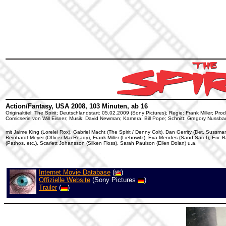
Action/Fantasy, USA 2008, 103 Minuten, ab 16
Originaltitel: The Spirit; Deutschlandstart: 05.02.2009 (Sony Pictures); Regie: Frank Miller; Pro
Comicserie von Will Eisner; Musik: David Newman; Kamera: Bill Pope; Schnitt: Gregory Nussb
mit Jaime King (Lorelei Rox), Gabriel Macht (The Spirit / Denny Colt), Dan Gerrity (Det. Sussman)
Reinhardt-Meyer (Officer MacReady), Frank Miller (Liebowitz), Eva Mendes (Sand Saref), Eric
(Pathos, etc.), Scarlett Johansson (Silken Floss), Sarah Paulson (Ellen Dolan) u.a.
Internet Movie Database
(
)
Offizielle Website
(Sony Pictures
)
Trailer
(
)