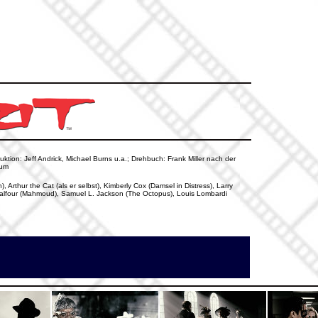
duktion: Jeff Andrick, Michael Burns u.a.; Drehbuch: Frank Miller nach der
aum
, Arthur the Cat (als er selbst), Kimberly Cox (Damsel in Distress), Larry
 Balfour (Mahmoud), Samuel L. Jackson (The Octopus), Louis Lombardi