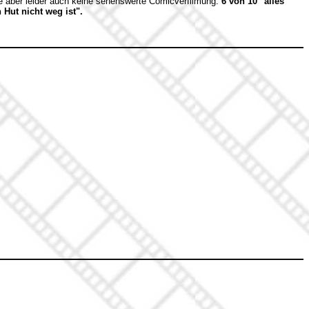
e aber leider auch keine sehenswerte Comicverfilmung.
6 von 10 "alles
Hut nicht weg ist".