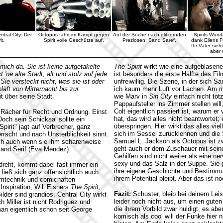
tral City: Der
Octopus fährt im Kampf gegen
Auf der Suche nach glitzernden
Spirits Wund
it.
Spirit volle Geschütze auf.
Preziosen: Sand Saref.
dank Ellens F
Ihr Vater sieh
aber 
 mich da. Sie ist keine aufgetakelte
The Spirit
wirkt wie eine aufgeblasen
'ne alte Stadt, alt und stolz auf jede
ist besonders die erste Hälfte des Fi
Sie versteckt nicht, was sie ist oder
unfreiwillig. Die Szene, in der sich S
äft von Mitternacht bis zur
ich kaum mehr Luft vor Lachen. Am me
it über seine Stadt.
wie Marv in
Sin City
einfach nicht tot
Pappaufsteller ins Zimmer stellen wi
Colt eigentlich passiert ist, warum e
r Rächer für Recht und Ordnung. Einst
hat, das wird alles nicht beantwortet;
och sein Schicksal sollte ein
überspringen. Hier wirkt das alles vie
irit" jagt auf Verbrecher, ganz
sich im Sessel zurücklehnen und di
rscht und nach Unsterblichkeit sinnt.
Samuel L. Jackson als Octopus ist zw
och auch wenn sie ihm scharenweise
geht auch er dem Zuschauer mit seine
Sand Serif (Eva Mendez).
Gehilfen sind nicht weiter als eine n
sexy und das Salz in der Suppe. Sie
reht, kommt dabei fast immer ein
ihre eigene Geschichte und Bestimmun
 ließ sich ganz offensichtlich auch
ihrem Potential bleibt. Aber das ist 
ilmtechnik und comichaften
Inspiration, Will Eisners
The Spirit
,
Fazit:
Schuster, bleib bei deinem Leis
der sind grandios, Central City wirkt
leider noch nicht aus, um einen gute
och Miller ist nicht Rodriguez und
die ihrem Vorbild zwar huldigt, es aber
man eigentlich schon seit George
komisch als cool will der Funke hier n