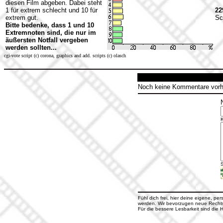
diesen Film abgeben. Dabei steht
1 für extrem schlecht und 10 für
22
extrem gut.
Sc
Bitte bedenke, dass 1 und 10
Extremnoten sind, die nur im
äußersten Notfall vergeben
werden sollten...
cgi-vote script (c) corona, graphics and add. scripts (c) olasch
Noch keine Kommentare vor
S
Fühl dich frei, hier deine eigene, pe
werden. Wir bevorzugen neue Rechtsc
Für die bessere Lesbarkeit sind di