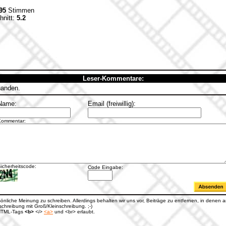
95
Stimmen
hnitt:
5.2
Leser-Kommentare:
handen.
Name:
Email (freiwillig):
Kommentar:
icherheitscode:
Code Eingabe:
rsönliche Meinung zu schreiben. Allerdings behalten wir uns vor, Beiträge zu entfernen, in denen an
hreibung mit Groß/Kleinschreibung. ;-)
e HTML-Tags
<b>
<i>
<a>
und <br> erlaubt.