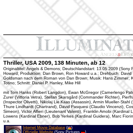
Thriller, USA 2009, 138 Minuten, ab 12
Originaltitel: Angels & Demons; Deutschlandstart: 13.05.2009 (Sony 
Howard
; Produktion: Dan Brown, Ron Howard u.a.; Drehbuch: David
Goldsman nach dem Roman von Dan Brown; Musik: Hans Zimmer; K
Totino; Schnitt: Daniel P. Hanley, Mike Hill
mit Tom Hanks (Robert Langdon), Ewan McGregor (Camerlengo Patr
Zurer (Vittoria Vetra), Stellan Skarsgård (Commander Richter), Pier
(Inspector Olivetti), Nikolaj Lie Kaas (Assassin), Armin Mueller-Stahl 
Thure Lindhardt (Chartrand), David Pasquesi (Claudio Vincenzi), Co
Simeon), Victor Alfieri (Lieutenant Valenti), Franklin Amobi (Kardinal
Lowens (Kardinal Ebner), Bob Yerkes (Kardinal Guidera), Marc Fiorin
u.a.
Internet Movie Database
(
)
Offizielle Website
(Sony Pictures
)