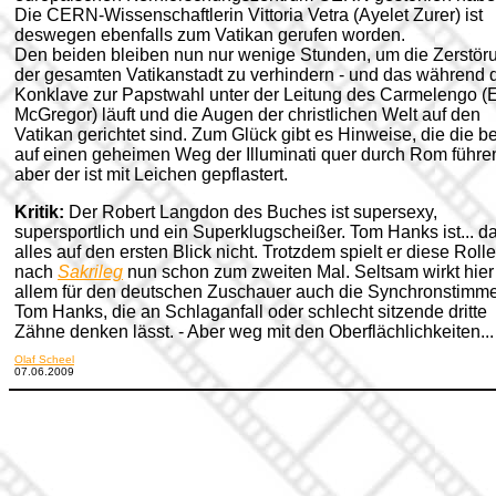
Die CERN-Wissenschaftlerin Vittoria Vetra (Ayelet Zurer) ist
deswegen ebenfalls zum Vatikan gerufen worden.
Den beiden bleiben nun nur wenige Stunden, um die Zerstör
der gesamten Vatikanstadt zu verhindern - und das während 
Konklave zur Papstwahl unter der Leitung des Carmelengo 
McGregor) läuft und die Augen der christlichen Welt auf den
Vatikan gerichtet sind. Zum Glück gibt es Hinweise, die die b
auf einen geheimen Weg der Illuminati quer durch Rom führen
aber der ist mit Leichen gepflastert.
Kritik:
Der Robert Langdon des Buches ist supersexy,
supersportlich und ein Superklugscheißer. Tom Hanks ist... d
alles auf den ersten Blick nicht. Trotzdem spielt er diese Rolle
nach
Sakrileg
nun schon zum zweiten Mal. Seltsam wirkt hier
allem für den deutschen Zuschauer auch die Synchronstimm
Tom Hanks, die an Schlaganfall oder schlecht sitzende dritte
Zähne denken lässt. - Aber weg mit den Oberflächlichkeiten...
Olaf Scheel
07.06.2009