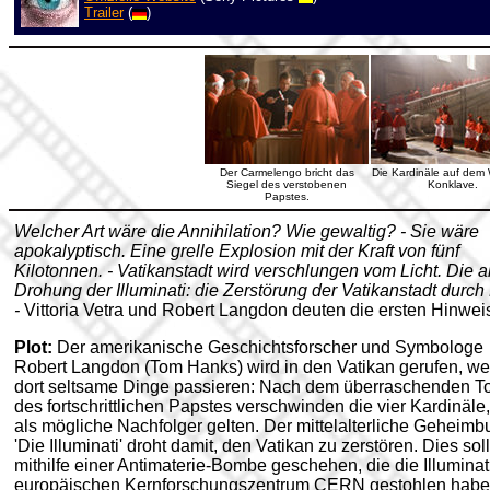
Trailer
(
)
Der Carmelengo bricht das
Die Kardinäle auf dem
Siegel des verstobenen
Konklave.
Papstes.
Welcher Art wäre die Annihilation? Wie gewaltig? - Sie wäre
apokalyptisch. Eine grelle Explosion mit der Kraft von fünf
Kilotonnen. - Vatikanstadt wird verschlungen vom Licht. Die a
Drohung der Illuminati: die Zerstörung der Vatikanstadt durch 
-
Vittoria Vetra und Robert Langdon deuten die ersten Hinwei
Plot:
Der amerikanische Geschichtsforscher und Symbologe
Robert Langdon (Tom Hanks) wird in den Vatikan gerufen, we
dort seltsame Dinge passieren: Nach dem überraschenden T
des fortschrittlichen Papstes verschwinden die vier Kardinäle,
als mögliche Nachfolger gelten. Der mittelalterliche Geheim
'Die Illuminati' droht damit, den Vatikan zu zerstören. Dies soll
mithilfe einer Antimaterie-Bombe geschehen, die die Illumina
europäischen Kernforschungszentrum CERN gestohlen habe