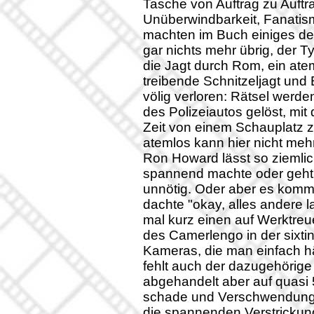
Tasche von Auftrag zu Auftr
Unüberwindbarkeit, Fanatism
machten im Buch einiges der
gar nichts mehr übrig, der Ty
die Jagt durch Rom, ein ate
treibende Schnitzeljagt und
völig verloren: Rätsel werd
des Polizeiautos gelöst, m
Zeit von einem Schauplatz z
atemlos kann hier nicht meh
Ron Howard lässt so ziemli
spannend machte oder geht 
unnötig. Oder aber es komme
dachte "okay, alles andere 
mal kurz einen auf Werktre
des Camerlengo in der sixti
Kameras, die man einfach hä
fehlt auch der dazugehörige
abgehandelt aber auf quasi 
schade und Verschwendung
die spannenden Verstrickung