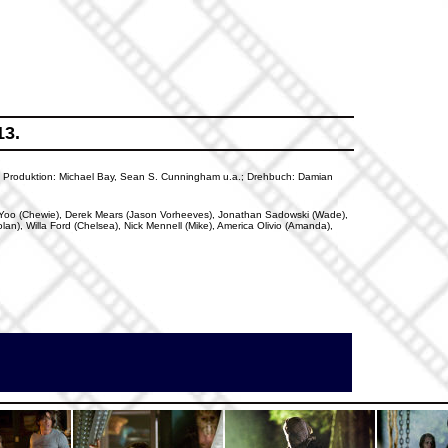
13.
pel; Produktion: Michael Bay, Sean S. Cunningham u.a.; Drehbuch: Damian
ron Yoo (Chewie), Derek Mears (Jason Vorheeves), Jonathan Sadowski (Wade),
lan), Willa Ford (Chelsea), Nick Mennell (Mike), America Olivio (Amanda),