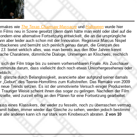
Remakes wie
The Texas Chainsaw Massacre
und
Halloween
wurde hier
en Films neu in Szene gesetzt (denn dann hätte man wohl oder übel auf die
ondern eine alternative Fortsetzung entwickelt, die an die ursprüngliche
nn aber leider auch schon mit der Innovation. Regisseur Marcus Nispel
Altbackenes und bemüht sich peinlich genau darum, die Grenzen des
 13.
bietet wirklich alles, was man bereits aus den 80er Jahren kennt:
lache Charaktere, dümmliche Dialoge, Unmengen an Klischees, reichlich
sich der Film träge bis zu seinem vorhersehbaren Finale. Als Zuschauer
ilmminute darum, dass vielleicht doch noch etwas Unvorhergesehenes oder
eblich.
3.
glänzte durch Belanglosigkeit, avancierte aber aufgrund seiner damals
 „Geburt“ des Teenie-Horrofilms zum Kultstreifen. Das Remake von 2009
neue Trends setzen. Es ist der unmotivierte Versuch einiger Produzenten,
. Trauriger Weise scheint ihnen das sogar zu gelingen. Nachdem der Film
ielte, wird zurzeit eifrig an den Plänen für eine Fortsetzung gearbeitet.
fguss eines Klassikers, der weder zu fesseln, noch zu überraschen vermag.
amit haben, immer wieder das Gleiche zu sehen, werden jedoch bestimmt
r alle anderen kann ich nur stark vom Kinobesuch abraten.
2 von 10