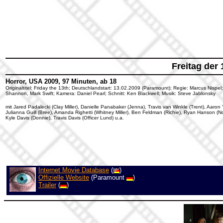
Freitag der 
Horror, USA 2009, 97 Minuten, ab 18
Originaltitel: Friday the 13th; Deutschlandstart: 13.02.2009 (Paramount); Regie: Marcus Nis
Shannon, Mark Swift; Kamera: Daniel Pearl; Schnitt: Ken Blackwell; Musik: Steve Jablonsky
mit Jared Padalecki (Clay Miller), Danielle Panabaker (Jenna), Travis van Winkle (Trent), Aa
Julianna Guill (Bree), Amanda Righetti (Whitney Miller), Ben Feldman (Richie), Ryan Hanson (No
Kyle Davis (Donnie), Travis Davis (Officer Lund) u.a.
Internet Movie Database
(
)
Offizielle Website
(Paramount
)
Trailer
(
)