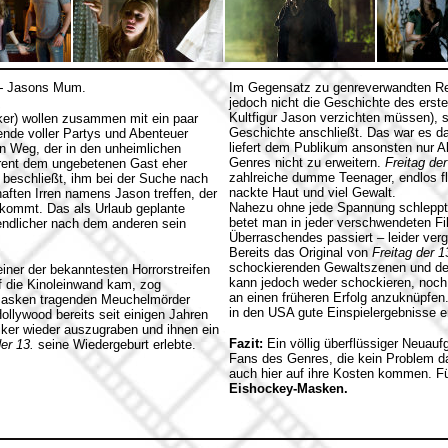
 -
Jasons Mum.
Im Gegensatz zu genreverwandten 
jedoch nicht die Geschichte des erst
Kultfigur Jason verzichten müssen), s
ker) wollen zusammen mit ein paar
Geschichte anschließt. Das war es da
ende voller Partys und Abenteuer
liefert dem Publikum ansonsten nur 
n Weg, der in den unheimlichen
Genres nicht zu erweitern.
Freitag der
rent dem ungebetenen Gast eher
zahlreiche dumme Teenager, endlos f
 beschließt, ihm bei der Suche nach
nackte Haut und viel Gewalt.
haften Irren namens Jason treffen, der
Nahezu ohne jede Spannung schleppt 
 kommt. Das als Urlaub geplante
betet man in jeder verschwendeten F
ndlicher nach dem anderen sein
Überraschendes passiert – leider verg
Bereits das Original von
Freitag der 1
schockierenden Gewaltszenen und der
iner der bekanntesten Horrorstreifen
kann jedoch weder schockieren, noch 
f die Kinoleinwand kam, zog
an einen früheren Erfolg anzuknüpfen
-Masken tragenden Meuchelmörder
in den USA gute Einspielergebnisse erz
llywood bereits seit einigen Jahren
siker wieder auszugraben und ihnen ein
Fazit:
Ein völlig überflüssiger Neuau
der 13.
seine Wiedergeburt erlebte.
Fans des Genres, die kein Problem d
auch hier auf ihre Kosten kommen. Fü
Eishockey-Masken.