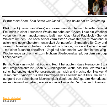
Er war mein Sohn. Sein Name war Jason. ... Und heute hat er Geburtstag.
Plot:
Trent (Travis van Winke) und seine Freundin Jenna (Danielle Panaba
Freunden in einer luxuriösen Waldhütte nahe des Crystal Lake ein Wochen
verbringen. Kaum angekommen, läuft ihnen Clay (Jared Padalecki) über de
Wäldern um den See nach seiner vermissten Schwester sucht. Während T
ablehnend gegenübersteht, entwickelt Jenna sofort Sympathie für Clay und
seiner Schwester zu helfen. Es dauert nicht lange, bis sie auf einen hünen
- mit einer Machete bewaffnet - Jagd auf alles macht, was ihm in den Weg
Wochenende wird schnell zum blutigen Überlebenskampf, bei dem ein Juge
Leben verliert.
Kritik:
Man kann wohl mit Fug und Recht behaupten, dass
Freitag der 13.
e
der Filmgeschichte ist. Sean S. Cunninghams Werk, das 1980 erstmals au
scheinbar endlos viele Fortsetzungen nach sich und machte den Hockey
Jason zum Synonym für den Prototypen des seelenlosen Killers. Da sich Ho
aufgrund von scheinbarer Ideenlosigkeit damit beschäftigt, alte Horrorklas
neues Gewand zu geben, war es nur eine Frage der Zeit, bis auch
Freitag 
Danilo Michalski
02.03.2009