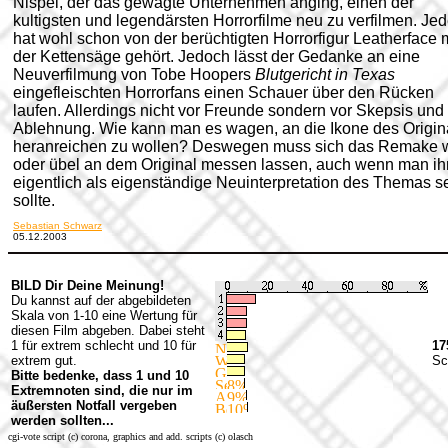
Nispel, der das gewagte Unternehmen anging, einen der
kultigsten und legendärsten Horrorfilme neu zu verfilmen. Jed
hat wohl schon von der berüchtigten Horrorfigur Leatherface m
der Kettensäge gehört. Jedoch lässt der Gedanke an eine
Neuverfilmung von Tobe Hoopers
Blutgericht in Texas
eingefleischten Horrorfans einen Schauer über den Rücken
laufen. Allerdings nicht vor Freunde sondern vor Skepsis und
Ablehnung. Wie kann man es wagen, an die Ikone des Origin
heranreichen zu wollen? Deswegen muss sich das Remake 
oder übel an dem Original messen lassen, auch wenn man ih
eigentlich als eigenständige Neuinterpretation des Themas 
sollte.
Sebastian Schwarz
05.12.2003
BILD Dir Deine Meinung!
Du kannst auf der abgebildeten
Skala von 1-10 eine Wertung für
diesen Film abgeben. Dabei steht
1 für extrem schlecht und 10 für
17
extrem gut.
Sc
Bitte bedenke, dass 1 und 10
Extremnoten sind, die nur im
äußersten Notfall vergeben
werden sollten...
cgi-vote script (c) corona, graphics and add. scripts (c) olasch