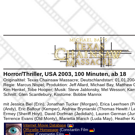
Horror/Thriller, USA 2003, 100 Minuten, ab 18
Originaltitel: Texas Chainsaw Massacre; Deutschlandstart: 01.01.200
Regie: Marcus Nispel; Produktion: Jeff Allard, Michael Bay, Matthew
Kim Henkel, Tobe Hooper; Musik: Steve Jablonsky, Mel Wesson; Kame
Schnitt: Glen Scantlebury; Kostüme: Bobbie Mannix
mit Jessica Biel (Erin), Jonathan Tucker (Morgan), Erica Leerhsen (
(Andy), Eric Balfour (Kemper), Andrew Bryniarski (Thomas Hewitt / L
Ermey (Sheriff Hoyt), David Dorfman (Jedidiah), Lauren German (Ju
Terrence Evans (Old Monty), Marietta Marich (Luda May), Heather Ka
Internet Movie Database
(
)
Offizielle Homepage
(Constantin Film
)
Trailer
(Constantin Film
)