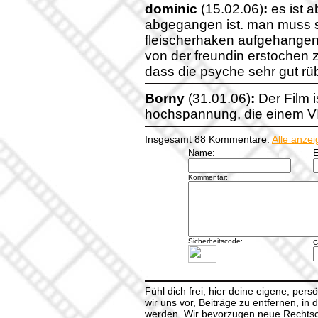
dominic
(15.02.06)
:
es ist 
abgegangen ist. man muss si
fleischerhaken aufgehangen
von der freundin erstochen 
dass die psyche sehr gut r
Borny
(31.01.06)
:
Der Film 
hochspannung, die einem V
Insgesamt 88 Kommentare.
Alle anze
Name:
E
Kommentar:
Sicherheitscode:
C
Fühl dich frei, hier deine eigene, per
wir uns vor, Beiträge zu entfernen, in 
werden. Wir bevorzugen neue Rechtsch