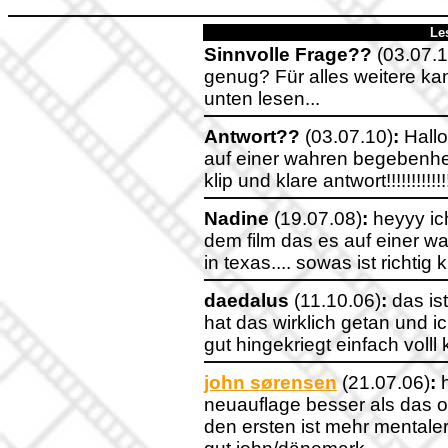
Le
Sinnvolle Frage??
(03.07.1
genug? Für alles weitere kan
unten lesen...
Antwort??
(03.07.10)
:
Hallo,
auf einer wahren begebenheit
klip und klare antwort!!!!!!!!!!!
Nadine
(19.07.08)
:
heyyy ich
dem film das es auf einer w
in texas.... sowas ist richtig 
daedalus
(11.10.06)
:
das is
hat das wirklich getan und i
gut hingekriegt einfach volll
john sørensen
(21.07.06)
:
h
neuauflage besser als das ori
den ersten ist mehr mentale