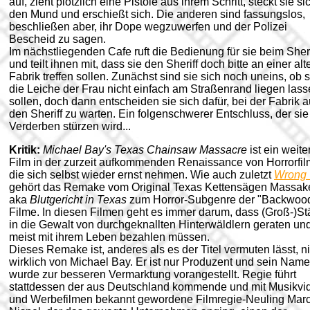
auf, zieht plötzlich eine Pistole aus ihrem Schritt, steckt sie si
den Mund und erschießt sich. Die anderen sind fassungslos,
beschließen aber, ihr Dope wegzuwerfen und der Polizei
Bescheid zu sagen.
Im nächstliegenden Cafe ruft die Bedienung für sie beim Sheri
und teilt ihnen mit, dass sie den Sheriff doch bitte an einer alt
Fabrik treffen sollen. Zunächst sind sie sich noch uneins, ob s
die Leiche der Frau nicht einfach am Straßenrand liegen las
sollen, doch dann entscheiden sie sich dafür, bei der Fabrik a
den Sheriff zu warten. Ein folgenschwerer Entschluss, der sie
Verderben stürzen wird...
Kritik:
Michael Bay's Texas Chainsaw Massacre
ist ein weite
Film in der zurzeit aufkommenden Renaissance von Horrorfil
die sich selbst wieder ernst nehmen. Wie auch zuletzt
Wrong 
gehört das Remake vom Original Texas Kettensägen Massak
aka
Blutgericht in Texas
zum Horror-Subgenre der
"Backwoo
Filme. In diesen Filmen geht es immer darum, dass (Groß-)St
in die Gewalt von durchgeknallten Hinterwäldlern geraten un
meist mit ihrem Leben bezahlen müssen.
Dieses Remake ist, anderes als es der Titel vermuten lässt, ni
wirklich von Michael Bay. Er ist nur Produzent und sein Name
wurde zur besseren Vermarktung vorangestellt. Regie führt
stattdessen der aus Deutschland kommende und mit Musikvi
und Werbefilmen bekannt gewordene Filmregie-Neuling Mar