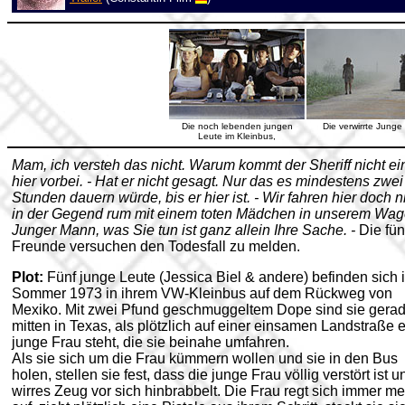
Die noch lebenden jungen
Die verwirrte Junge
Leute im Kleinbus,
Mam, ich versteh das nicht. Warum kommt der Sheriff nicht ei
hier vorbei. - Hat er nicht gesagt. Nur das es mindestens zwei
Stunden dauern würde, bis er hier ist. - Wir fahren hier doch n
in der Gegend rum mit einem toten Mädchen in unserem Wage
Junger Mann, was Sie tun ist ganz allein Ihre Sache. -
Die fün
Freunde versuchen den Todesfall zu melden.
Plot:
Fünf junge Leute (Jessica Biel & andere) befinden sich 
Sommer 1973 in ihrem VW-Kleinbus auf dem Rückweg von
Mexiko. Mit zwei Pfund geschmuggeltem Dope sind sie gera
mitten in Texas, als plötzlich auf einer einsamen Landstraße 
junge Frau steht, die sie beinahe umfahren.
Als sie sich um die Frau kümmern wollen und sie in den Bus
holen, stellen sie fest, dass die junge Frau völlig verstört ist u
wirres Zeug vor sich hinbrabbelt. Die Frau regt sich immer me