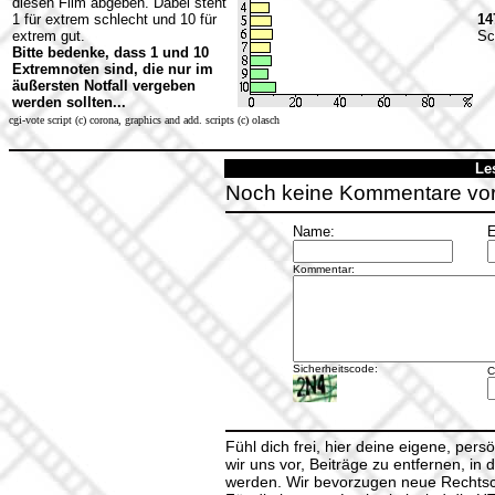
diesen Film abgeben. Dabei steht
1 für extrem schlecht und 10 für
14
extrem gut.
Sc
Bitte bedenke, dass 1 und 10
Extremnoten sind, die nur im
äußersten Notfall vergeben
werden sollten...
cgi-vote script (c) corona, graphics and add. scripts (c) olasch
Le
Noch keine Kommentare vo
Name:
E
Kommentar:
Sicherheitscode:
C
Fühl dich frei, hier deine eigene, per
wir uns vor, Beiträge zu entfernen, in 
werden. Wir bevorzugen neue Rechtsch