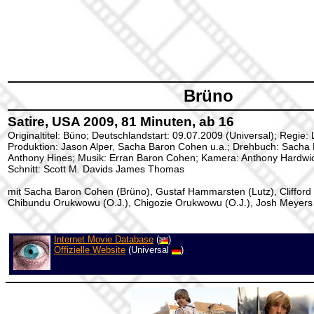
Brüno
Satire, USA 2009, 81 Minuten, ab 16
Originaltitel: Büno; Deutschlandstart: 09.07.2009 (Universal); Regie: 
Produktion: Jason Alper, Sacha Baron Cohen u.a.; Drehbuch: Sacha
Anthony Hines; Musik: Erran Baron Cohen; Kamera: Anthony Hardwic
Schnitt: Scott M. Davids James Thomas
mit Sacha Baron Cohen (Brüno), Gustaf Hammarsten (Lutz), Clifford 
Chibundu Orukwowu (O.J.), Chigozie Orukwowu (O.J.), Josh Meyers 
Internet Movie Database
(
)
Offizielle Website
(Universal
)