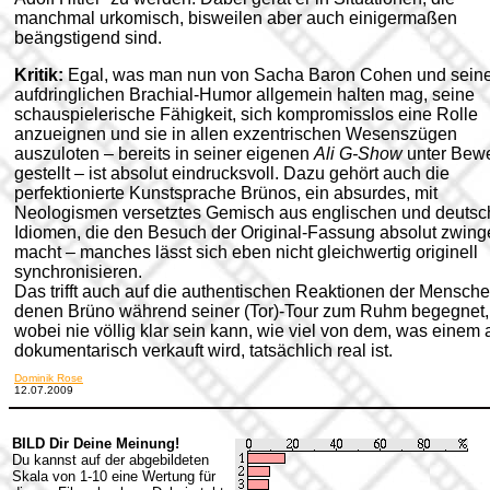
manchmal urkomisch, bisweilen aber auch einigermaßen
beängstigend sind.
Kritik:
Egal, was man nun von Sacha Baron Cohen und sein
aufdringlichen Brachial-Humor allgemein halten mag, seine
schauspielerische Fähigkeit, sich kompromisslos eine Rolle
anzueignen und sie in allen exzentrischen Wesenszügen
auszuloten – bereits in seiner eigenen
Ali G-Show
unter Bew
gestellt – ist absolut eindrucksvoll. Dazu gehört auch die
perfektionierte Kunstsprache Brünos, ein absurdes, mit
Neologismen versetztes Gemisch aus englischen und deuts
Idiomen, die den Besuch der Original-Fassung absolut zwin
macht – manches lässt sich eben nicht gleichwertig originell
synchronisieren.
Das trifft auch auf die authentischen Reaktionen der Mensche
denen Brüno während seiner (Tor)-Tour zum Ruhm begegnet,
wobei nie völlig klar sein kann, wie viel von dem, was einem 
dokumentarisch verkauft wird, tatsächlich real ist.
Dominik Rose
12.07.2009
BILD Dir Deine Meinung!
Du kannst auf der abgebildeten
Skala von 1-10 eine Wertung für