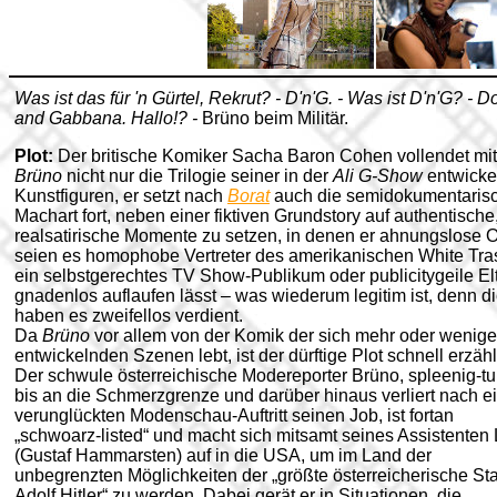
Was ist das für 'n Gürtel, Rekrut? - D'n'G. - Was ist D'n'G? - D
and Gabbana. Hallo!? -
Brüno beim Militär.
Plot:
Der britische Komiker Sacha Baron Cohen vollendet mit
Brüno
nicht nur die Trilogie seiner in der
Ali G-Show
entwicke
Kunstfiguren, er setzt nach
Borat
auch die semidokumentaris
Machart fort, neben einer fiktiven Grundstory auf authentische
realsatirische Momente zu setzen, in denen er ahnungslose O
seien es homophobe Vertreter des amerikanischen White Tra
ein selbstgerechtes TV Show-Publikum oder publicitygeile Elt
gnadenlos auflaufen lässt – was wiederum legitim ist, denn d
haben es zweifellos verdient.
Da
Brüno
vor allem von der Komik der sich mehr oder weniger
entwickelnden Szenen lebt, ist der dürftige Plot schnell erzähl
Der schwule österreichische Modereporter Brüno, spleenig-tu
bis an die Schmerzgrenze und darüber hinaus verliert nach 
verunglückten Modenschau-Auftritt seinen Job, ist fortan
„schwoarz-listed“ und macht sich mitsamt seines Assistenten 
(Gustaf Hammarsten) auf in die USA, um im Land der
unbegrenzten Möglichkeiten der „größte österreicherische Sta
Adolf Hitler“ zu werden. Dabei gerät er in Situationen, die