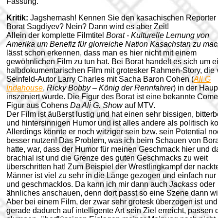
Fassung.
Kritik:
Jagshemash! Kennen Sie den kasachischen Reporter
Borat Sagdiyev? Nein? Dann wird es aber Zeit!
Allein der komplette Filmtitel
Borat - Kulturelle Lernung von
Amerika um Benefiz für glorreiche Nation Kasachstan zu ma
lässt schon erkennen, dass man es hier nicht mit einem
gewöhnlichen Film zu tun hat. Bei Borat handelt es sich um e
halbdokumentarischen Film mit grotesker Rahmen-Story, die
Seinfeld-Autor Larry Charles mit Sacha Baron Cohen (
Ali G
Indahouse
,
Ricky Bobby – König der Rennfahrer
) in der Haup
inszeniert wurde. Die Figur des Borat ist eine bekannte Com
Figur aus Cohens
Da Ali G. Show
auf MTV.
Der Film ist äußerst lustig und hat einen sehr bissigen, bitter
und hintersinnigen Humor und ist alles andere als politisch ko
Allerdings könnte er noch witziger sein bzw. sein Potential n
besser nutzen! Das Problem, was ich beim Schauen von Bora
hatte, war, dass der Humor für meinen Geschmack hier und d
brachial ist und die Grenze des guten Geschmacks zu weit
überschritten hat! Zum Beispiel der Wrestlingkampf der nackt
Männer ist viel zu sehr in die Länge gezogen und einfach nur
und geschmacklos. Da kann ich mir dann auch
Jackass
oder
ähnliches anschauen, denn dort passt so eine Szene dann wi
Aber bei einem Film, der zwar sehr grotesk überzogen ist und
gerade dadurch auf intelligente Art sein Ziel erreicht, passen 