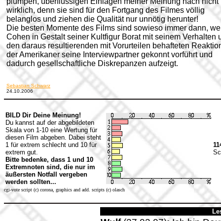
plumpen, überflüssigen Einlagen meiner Meinung nach nicht
wirklich, denn sie sind für den Fortgang des Filmes völlig
belanglos und ziehen die Qualität nur unnötig herunter!
Die besten Momente des Films sind sowieso immer dann, w
Cohen in Gestalt seiner Kultfigur Borat mit seinem Verhalten 
den daraus resultierenden mit Vorurteilen behafteten Reakti
der Amerikaner seine Interviewpartner gekonnt vorführt und
dadurch gesellschaftliche Diskrepanzen aufzeigt.
Sebastian Schwarz
24.10.2006
BILD Dir Deine Meinung!
Du kannst auf der abgebildeten
Skala von 1-10 eine Wertung für
diesen Film abgeben. Dabei steht
1 für extrem schlecht und 10 für
11
extrem gut.
Sc
Bitte bedenke, dass 1 und 10
Extremnoten sind, die nur im
äußersten Notfall vergeben
werden sollten...
cgi-vote script (c) corona, graphics and add. scripts (c) olasch
Le