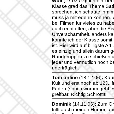
Wulf
(27.03.07)
:
Ich bin Deu
Klasse grad das Thema Satir
sprechen, ich schaute ihm 
muss ja mitredenn können. Wa
bei Filmen für vieles zu ha
auch echt offen, aber die Eis
Unverschämtheit, anders kan
konnte ich der Klasse somit 
ist. Hier wird auf billigste A
es einzig und allein darum g
Randgruppen zu schießen u
jeder und vermutlich noch bes
unerträglich.
Tom online
(18.12.06)
:
Kaum
Kult und erst noch ab 12J., f
Faden (sprich worum geht es
greifbar. Richtig Schrott!!!
Dominik
(14.11.06)
:
Zum Groß
trifft auch meinen Humor, 