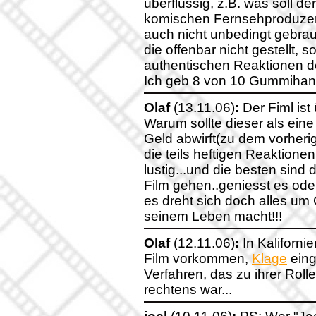
überflüssig, z.B. was soll
komischen Fernsehproduzente
auch nicht unbedingt gebrauc
die offenbar nicht gestellt, s
authentischen Reaktionen d
Ich geb 8 von 10 Gummihan
Olaf
(13.11.06)
:
Der Fiml ist
Warum sollte dieser als eine
Geld abwirft(zu dem vorheri
die teils heftigen Reaktion
lustig...und die besten sind 
Film gehen..geniesst es oder
es dreht sich doch alles um
seinem Leben macht!!!
Olaf
(12.11.06)
:
In Kaliforni
Film vorkommen,
Klage
eing
Verfahren, das zu ihrer Rolle
rechtens war...