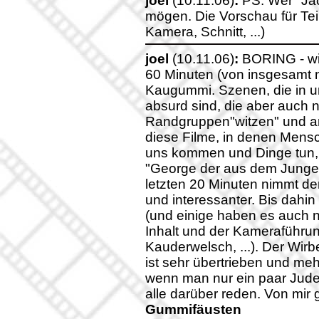
joel
(10.11.06)
:
PS: Wer "Jac
mögen. Die Vorschau für Teil 
Kamera, Schnitt, ...)
joel
(10.11.06)
:
BORING - wil
60 Minuten (von insgesamt n
Kaugummi. Szenen, die in unse
absurd sind, die aber auch ni
Randgruppen"witzen" und an
diese Filme, in denen Mensc
uns kommen und Dinge tun, d
"George der aus dem Jungel 
letzten 20 Minuten nimmt der
und interessanter. Bis dahin 
(und einige haben es auch n
Inhalt und der Kameraführun
Kauderwelsch, ...). Der Wir
ist sehr übertrieben und meh
wenn man nur ein paar Jude
alle darüber reden. Von mir 
Gummifäusten