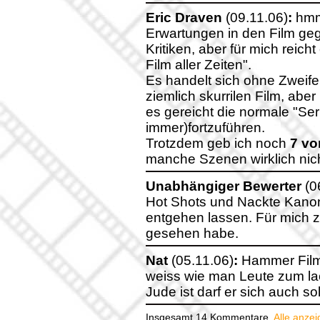
Eric Draven
(09.11.06)
:
hmm.
Erwartungen in den Film g
Kritiken, aber für mich reich
Film aller Zeiten".
Es handelt sich ohne Zweifel
ziemlich skurrilen Film, abe
es gereicht die normale "Se
immer)fortzuführen.
Trotzdem geb ich noch
7 vo
manche Szenen wirklich nic
Unabhängiger Bewerter
(0
Hot Shots und Nackte Kanone 
entgehen lassen. Für mich zw
gesehen habe.
Nat
(05.11.06)
:
Hammer Film,
weiss wie man Leute zum la
Jude ist darf er sich auch s
Insgesamt 14 Kommentare.
Alle anze