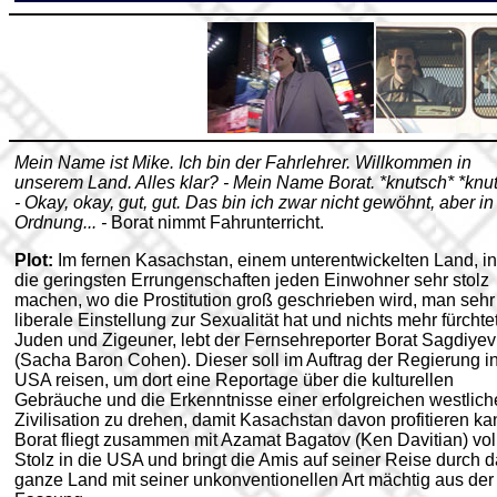
Mein Name ist Mike. Ich bin der Fahrlehrer. Willkommen in
unserem Land. Alles klar? - Mein Name Borat. *knutsch* *knu
- Okay, okay, gut, gut. Das bin ich zwar nicht gewöhnt, aber in
Ordnung... -
Borat nimmt Fahrunterricht.
Plot:
Im fernen Kasachstan, einem unterentwickelten Land, i
die geringsten Errungenschaften jeden Einwohner sehr stolz
machen, wo die Prostitution groß geschrieben wird, man sehr
liberale Einstellung zur Sexualität hat und nichts mehr fürchtet
Juden und Zigeuner, lebt der Fernsehreporter Borat Sagdiyev
(Sacha Baron Cohen). Dieser soll im Auftrag der Regierung in
USA reisen, um dort eine Reportage über die kulturellen
Gebräuche und die Erkenntnisse einer erfolgreichen westlic
Zivilisation zu drehen, damit Kasachstan davon profitieren ka
Borat fliegt zusammen mit Azamat Bagatov (Ken Davitian) vol
Stolz in die USA und bringt die Amis auf seiner Reise durch 
ganze Land mit seiner unkonventionellen Art mächtig aus der