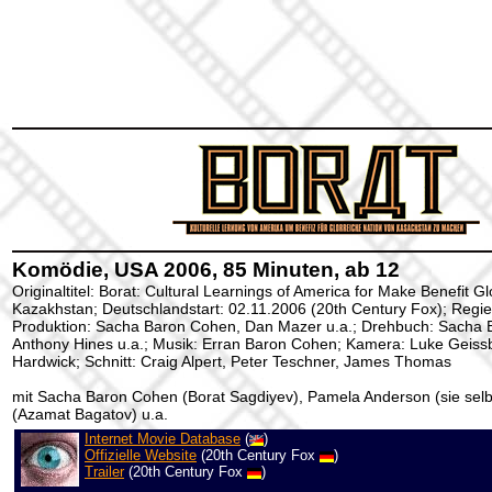
Komödie, USA 2006, 85 Minuten, ab 12
Originaltitel: Borat: Cultural Learnings of America for Make Benefit Gl
Kazakhstan; Deutschlandstart: 02.11.2006 (20th Century Fox); Regie
Produktion: Sacha Baron Cohen, Dan Mazer u.a.; Drehbuch: Sacha 
Anthony Hines u.a.; Musik: Erran Baron Cohen; Kamera: Luke Geissb
Hardwick; Schnitt: Craig Alpert, Peter Teschner, James Thomas
mit Sacha Baron Cohen (Borat Sagdiyev), Pamela Anderson (sie selbs
(Azamat Bagatov) u.a.
Internet Movie Database
(
)
Offizielle Website
(20th Century Fox
)
Trailer
(20th Century Fox
)