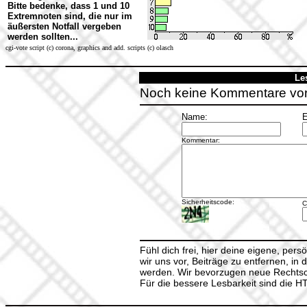
Bitte bedenke, dass 1 und 10
Extremnoten sind, die nur im
äußersten Notfall vergeben
werden sollten...
cgi-vote script (c) corona, graphics and add. scripts (c) olasch
Le
Noch keine Kommentare vo
Name:
E
Kommentar:
Sicherheitscode:
C
Fühl dich frei, hier deine eigene, per
wir uns vor, Beiträge zu entfernen, in 
werden. Wir bevorzugen neue Rechtsch
Für die bessere Lesbarkeit sind die 