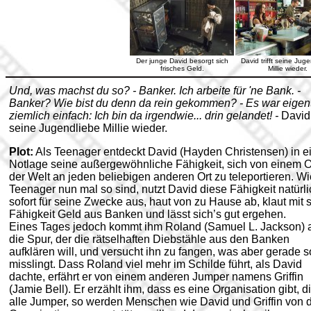
Der junge David besorgt sich
David trifft seine Jug
frisches Geld.
Millie wieder.
Und, was machst du so? - Banker. Ich arbeite für 'ne Bank. -
Banker? Wie bist du denn da rein gekommen? - Es war eigent
ziemlich einfach: Ich bin da irgendwie... drin gelandet! -
David t
seine Jugendliebe Millie wieder.
Plot:
Als Teenager entdeckt David (Hayden Christensen) in e
Notlage seine außergewöhnliche Fähigkeit, sich von einem O
der Welt an jeden beliebigen anderen Ort zu teleportieren. Wi
Teenager nun mal so sind, nutzt David diese Fähigkeit natürli
sofort für seine Zwecke aus, haut von zu Hause ab, klaut mit 
Fähigkeit Geld aus Banken und lässt sich’s gut ergehen.
Eines Tages jedoch kommt ihm Roland (Samuel L. Jackson) 
die Spur, der die rätselhaften Diebstähle aus den Banken
aufklären will, und versucht ihn zu fangen, was aber gerade s
misslingt. Dass Roland viel mehr im Schilde führt, als David
dachte, erfährt er von einem anderen Jumper namens Griffin
(Jamie Bell). Er erzählt ihm, dass es eine Organisation gibt, d
alle Jumper, so werden Menschen wie David und Griffin von 