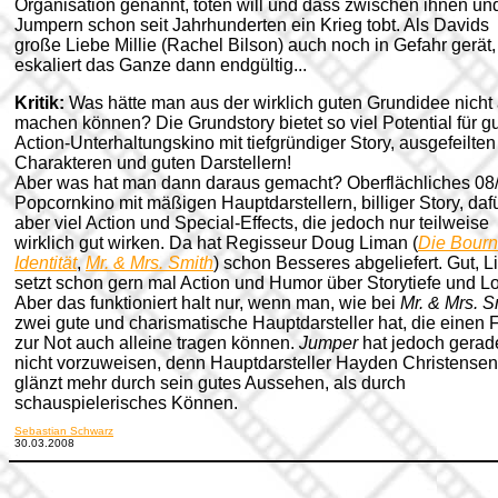
Organisation genannt, töten will und dass zwischen ihnen un
Jumpern schon seit Jahrhunderten ein Krieg tobt. Als Davids
große Liebe Millie (Rachel Bilson) auch noch in Gefahr gerät,
eskaliert das Ganze dann endgültig...
Kritik:
Was hätte man aus der wirklich guten Grundidee nicht 
machen können? Die Grundstory bietet so viel Potential für g
Action-Unterhaltungskino mit tiefgründiger Story, ausgefeilten
Charakteren und guten Darstellern!
Aber was hat man dann daraus gemacht? Oberflächliches 08
Popcornkino mit mäßigen Hauptdarstellern, billiger Story, daf
aber viel Action und Special-Effects, die jedoch nur teilweise
wirklich gut wirken. Da hat Regisseur Doug Liman (
Die Bour
Identität
,
Mr. & Mrs. Smith
) schon Besseres abgeliefert. Gut, 
setzt schon gern mal Action und Humor über Storytiefe und Lo
Aber das funktioniert halt nur, wenn man, wie bei
Mr. & Mrs. S
zwei gute und charismatische Hauptdarsteller hat, die einen 
zur Not auch alleine tragen können.
Jumper
hat jedoch gerad
nicht vorzuweisen, denn Hauptdarsteller Hayden Christensen
glänzt mehr durch sein gutes Aussehen, als durch
schauspielerisches Können.
Sebastian Schwarz
30.03.2008