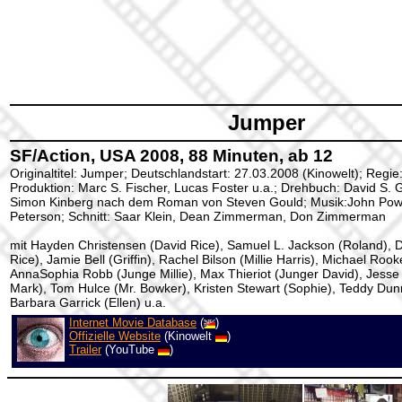
Jumper
SF/Action, USA 2008, 88 Minuten, ab 12
Originaltitel: Jumper; Deutschlandstart: 27.03.2008 (Kinowelt); Regi
Produktion: Marc S. Fischer, Lucas Foster u.a.; Drehbuch: David S. G
Simon Kinberg nach dem Roman von Steven Gould; Musik:John Powe
Peterson; Schnitt: Saar Klein, Dean Zimmerman, Don Zimmerman
mit Hayden Christensen (David Rice), Samuel L. Jackson (Roland), 
Rice), Jamie Bell (Griffin), Rachel Bilson (Millie Harris), Michael Rook
AnnaSophia Robb (Junge Millie), Max Thieriot (Junger David), Jess
Mark), Tom Hulce (Mr. Bowker), Kristen Stewart (Sophie), Teddy Dun
Barbara Garrick (Ellen) u.a.
Internet Movie Database
(
)
Offizielle Website
(Kinowelt
)
Trailer
(YouTube
)