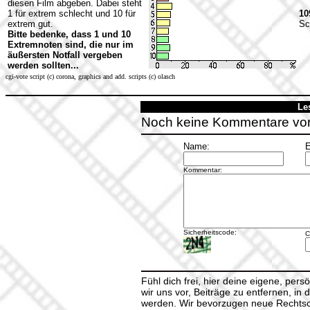
diesen Film abgeben. Dabei steht
1 für extrem schlecht und 10 für
10
extrem gut.
Sc
Bitte bedenke, dass 1 und 10
Extremnoten sind, die nur im
äußersten Notfall vergeben
werden sollten...
cgi-vote script (c) corona, graphics and add. scripts (c) olasch
Le
Noch keine Kommentare vo
Name:
E
Kommentar:
Sicherheitscode:
C
Fühl dich frei, hier deine eigene, per
wir uns vor, Beiträge zu entfernen, in 
werden. Wir bevorzugen neue Rechtsch