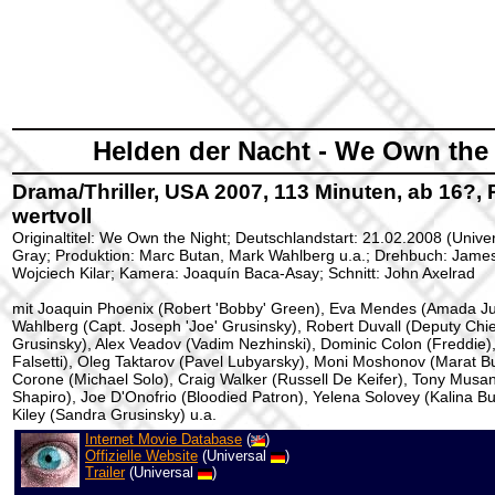
Helden der Nacht - We Own the
Drama/Thriller, USA 2007, 113 Minuten, ab 16?, 
wertvoll
Originaltitel: We Own the Night; Deutschlandstart: 21.02.2008 (Unive
Gray; Produktion: Marc Butan, Mark Wahlberg u.a.; Drehbuch: James
Wojciech Kilar; Kamera: Joaquín Baca-Asay; Schnitt: John Axelrad
mit Joaquin Phoenix (Robert 'Bobby' Green), Eva Mendes (Amada Ju
Wahlberg (Capt. Joseph 'Joe' Grusinsky), Robert Duvall (Deputy Chief 
Grusinsky), Alex Veadov (Vadim Nezhinski), Dominic Colon (Freddi
Falsetti), Oleg Taktarov (Pavel Lubyarsky), Moni Moshonov (Marat B
Corone (Michael Solo), Craig Walker (Russell De Keifer), Tony Musan
Shapiro), Joe D'Onofrio (Bloodied Patron), Yelena Solovey (Kalina 
Kiley (Sandra Grusinsky) u.a.
Internet Movie Database
(
)
Offizielle Website
(Universal
)
Trailer
(Universal
)