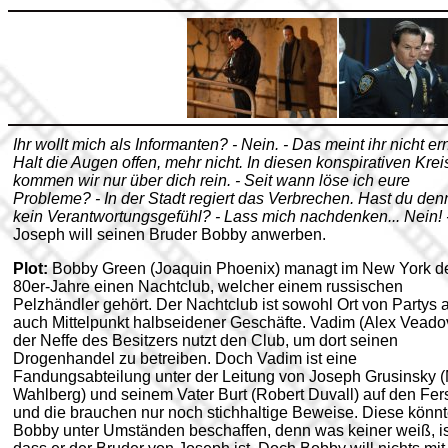
Ihr wollt mich als Informanten? - Nein. - Das meint ihr nicht ern
Halt die Augen offen, mehr nicht. In diesen konspirativen Krei
kommen wir nur über dich rein. - Seit wann löse ich eure
Probleme? - In der Stadt regiert das Verbrechen. Hast du den
kein Verantwortungsgefühl? - Lass mich nachdenken... Nein! 
Joseph will seinen Bruder Bobby anwerben.
Plot:
Bobby Green (Joaquin Phoenix) managt im New York d
80er-Jahre einen Nachtclub, welcher einem russischen
Pelzhändler gehört. Der Nachtclub ist sowohl Ort von Partys a
auch Mittelpunkt halbseidener Geschäfte. Vadim (Alex Veado
der Neffe des Besitzers nutzt den Club, um dort seinen
Drogenhandel zu betreiben. Doch Vadim ist eine
Fandungsabteilung unter der Leitung von Joseph Grusinsky 
Wahlberg) und seinem Vater Burt (Robert Duvall) auf den Fer
und die brauchen nur noch stichhaltige Beweise. Diese könn
Bobby unter Umständen beschaffen, denn was keiner weiß, is