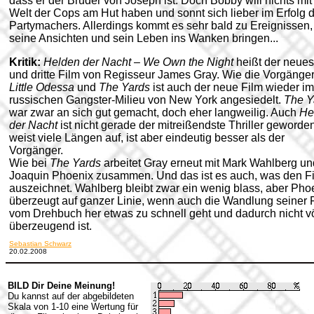
dass er der Bruder von Joseph ist. Doch Bobby will nichts mit
Welt der Cops am Hut haben und sonnt sich lieber im Erfolg 
Partymachers. Allerdings kommt es sehr bald zu Ereignissen,
seine Ansichten und sein Leben ins Wanken bringen...
Kritik:
Helden der Nacht – We Own the Night
heißt der neues
und dritte Film von Regisseur James Gray. Wie die Vorgänge
Little Odessa
und
The Yards
ist auch der neue Film wieder im
russischen Gangster-Milieu von New York angesiedelt.
The Y
war zwar an sich gut gemacht, doch eher langweilig. Auch
He
der Nacht
ist nicht gerade der mitreißendste Thriller geworde
weist viele Längen auf, ist aber eindeutig besser als der
Vorgänger.
Wie bei
The Yards
arbeitet Gray erneut mit Mark Wahlberg un
Joaquin Phoenix zusammen. Und das ist es auch, was den F
auszeichnet. Wahlberg bleibt zwar ein wenig blass, aber Pho
überzeugt auf ganzer Linie, wenn auch die Wandlung seiner 
vom Drehbuch her etwas zu schnell geht und dadurch nicht vö
überzeugend ist.
Sebastian Schwarz
20.02.2008
BILD Dir Deine Meinung!
Du kannst auf der abgebildeten
Skala von 1-10 eine Wertung für