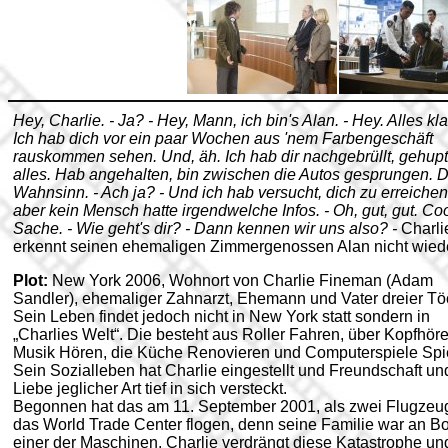
Hey, Charlie. - Ja? - Hey, Mann, ich bin's Alan. - Hey. Alles kla
Ich hab dich vor ein paar Wochen aus 'nem Farbengeschäft
rauskommen sehen. Und, äh. Ich hab dir nachgebrüllt, gehup
alles. Hab angehalten, bin zwischen die Autos gesprungen. 
Wahnsinn. - Ach ja? - Und ich hab versucht, dich zu erreichen
aber kein Mensch hatte irgendwelche Infos. - Oh, gut, gut. Co
Sache. - Wie geht's dir? - Dann kennen wir uns also? -
Charli
erkennt seinen ehemaligen Zimmergenossen Alan nicht wiede
Plot:
New York 2006, Wohnort von Charlie Fineman (Adam
Sandler), ehemaliger Zahnarzt, Ehemann und Vater dreier Töc
Sein Leben findet jedoch nicht in New York statt sondern in
„Charlies Welt“. Die besteht aus Roller Fahren, über Kopfhöre
Musik Hören, die Küche Renovieren und Computerspiele Spi
Sein Sozialleben hat Charlie eingestellt und Freundschaft un
Liebe jeglicher Art tief in sich versteckt.
Begonnen hat das am 11. September 2001, als zwei Flugzeu
das World Trade Center flogen, denn seine Familie war an B
einer der Maschinen. Charlie verdrängt diese Katastrophe un