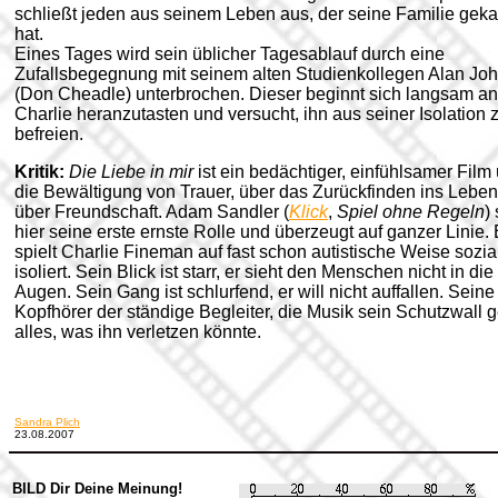
schließt jeden aus seinem Leben aus, der seine Familie geka
hat.
Eines Tages wird sein üblicher Tagesablauf durch eine
Zufallsbegegnung mit seinem alten Studienkollegen Alan Jo
(Don Cheadle) unterbrochen. Dieser beginnt sich langsam an
Charlie heranzutasten und versucht, ihn aus seiner Isolation 
befreien.
Kritik:
Die Liebe in mir
ist ein bedächtiger, einfühlsamer Film
die Bewältigung von Trauer, über das Zurückfinden ins Lebe
über Freundschaft. Adam Sandler (
Klick
,
Spiel ohne Regeln
) 
hier seine erste ernste Rolle und überzeugt auf ganzer Linie. 
spielt Charlie Fineman auf fast schon autistische Weise sozia
isoliert. Sein Blick ist starr, er sieht den Menschen nicht in die
Augen. Sein Gang ist schlurfend, er will nicht auffallen. Seine
Kopfhörer der ständige Begleiter, die Musik sein Schutzwall 
alles, was ihn verletzen könnte.
Sandra Plich
23.08.2007
BILD Dir Deine Meinung!