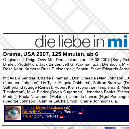
Drama, USA 2007, 125 Minuten, ab 6
Originaltitel: Reign Over Me; Deutschlandstart: 16.08.2007 (Sony Pic
Binder; Produktion: Jack Binder, Jeff G. Waxman u.a.; Drehbuch: Mik
Rolfe Kent; Kamera: Russ T. Alsobrook; Schnitt: Steve Edwards Jer
mit Adam Sandler (Charlie Fineman), Don Cheadle (Alan Johnson), J
(Janeane Johnson), Liv Tyler (Angela Oakhurst), Saffron Burrows (
Sutherland (Judge Raines), Robert Klein (Jonathan Timpleman), Meli
Timpleman), Mike Binder (Bryan Sugarman), Jonathan Banks (Stelter)
Modell), Paula Newsome (Melanie), John de Lancie (Nigel Pennington
(George Johnson), Camille LaChe Smith (Cherie Johnson) u.a.
Internet Movie Database
(
)
Offizielle Website
(Sony Pictures
)
Trailer
(Sony Pictures
)