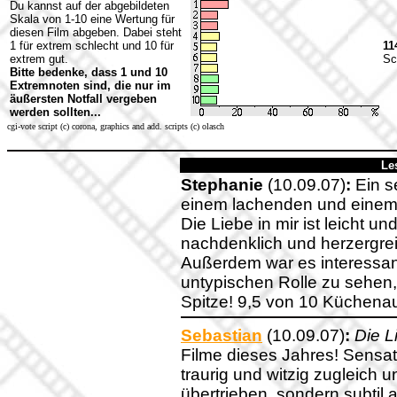
Du kannst auf der abgebildeten
Skala von 1-10 eine Wertung für
diesen Film abgeben. Dabei steht
1 für extrem schlecht und 10 für
11
extrem gut.
Sc
Bitte bedenke, dass 1 und 10
Extremnoten sind, die nur im
äußersten Notfall vergeben
werden sollten...
cgi-vote script (c) corona, graphics and add. scripts (c) olasch
Le
Stephanie
(10.09.07)
:
Ein s
einem lachenden und einem 
Die Liebe in mir ist leicht u
nachdenklich und herzergreif
Außerdem war es interessant
untypischen Rolle zu sehen, 
Spitze! 9,5 von 10 Küchena
Sebastian
(10.09.07)
:
Die L
Filme dieses Jahres! Sensati
traurig und witzig zugleich 
übertrieben, sondern subtil