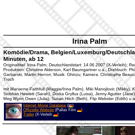
Irina Palm
Komödie/Drama, Belgien/Luxemburg/Deutschla
Minuten, ab 12
Originaltitel: Irina Palm; Deutschlandstart: 14.06.2007 (X-Verleih); R
Produktion: Christine Alderson, Karl Baumgartner u.a.; Drehbuch: Ph
Garbarski, Martin Herron; Musik: Ghinzu; Kamera: Christophe Beauca
Troch
mit Marianne Faithfull (Maggie/Irina Palm), Miki Manojlovic (Mikky), 
Siobhan Hewlett (Sarah), Dorka Gryllus (Luisa), Jenny Agutter (Jane),
Meg Wynn Owen (Julia), Susan Hitch (Beth), Flip Webster (Edith) u.a
Internet Movie Database
(
)
Offizielle Website
(Pallas Film
)
Trailer
(X-Verleih
)