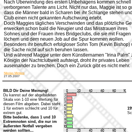
Nach Überwindung des ersten Unbehagens kommen schnell 
verborgenen Talente ans Licht. Nicht nur das, Maggie ist so gu
dass die Männer bald in Scharen bei ihr Schlange stehen und
Club einen nicht gekannten Aufschwung erlebt.
Doch Maggies tägliches Verschwinden und das plötzliche Ge
erwecken schon bald die Neugier und das Misstrauen ihres
Sohnes und der Frauen ihres Bridgeclubs, die sie mit Fragen
löchern und dem neuen Job auf die Spur kommen wollen.
Besonders ihr beruflich erfolgloser Sohn Tom (Kevin Bishop) w
die Sache nicht auf sich beruhen lassen.
Und während Maggie unter dem Künstlernamen "Irina Palm" 
Königin der Nachtclubwelt aufsteigt, droht ihr privates Leben
auseinander zu brechen. Doch ein Zurück gibt es nicht mehr.
Nikolas Mimkes
27.05.2007
BILD Dir Deine Meinung!
Du kannst auf der abgebildeten
Skala von 1-10 eine Wertung für
diesen Film abgeben. Dabei steht
1 für extrem schlecht und 10 für
19
extrem gut.
Sc
Bitte bedenke, dass 1 und 10
Extremnoten sind, die nur im
äußersten Notfall vergeben
werden sollten...