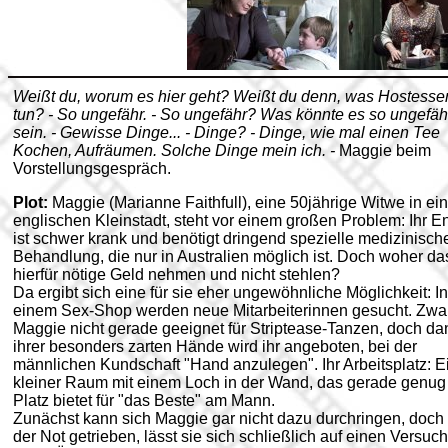
Weißt du, worum es hier geht? Weißt du denn, was Hostesse
tun? - So ungefähr. - So ungefähr? Was könnte es so ungefäh
sein. - Gewisse Dinge... - Dinge? - Dinge, wie mal einen Tee
Kochen, Aufräumen. Solche Dinge mein ich. -
Maggie beim
Vorstellungsgespräch.
Plot:
Maggie (Marianne Faithfull), eine 50jährige Witwe in ein
englischen Kleinstadt, steht vor einem großen Problem: Ihr E
ist schwer krank und benötigt dringend spezielle medizinisch
Behandlung, die nur in Australien möglich ist. Doch woher da
hierfür nötige Geld nehmen und nicht stehlen?
Da ergibt sich eine für sie eher ungewöhnliche Möglichkeit: In
einem Sex-Shop werden neue Mitarbeiterinnen gesucht. Zwar
Maggie nicht gerade geeignet für Striptease-Tanzen, doch da
ihrer besonders zarten Hände wird ihr angeboten, bei der
männlichen Kundschaft "Hand anzulegen". Ihr Arbeitsplatz: E
kleiner Raum mit einem Loch in der Wand, das gerade genug
Platz bietet für "das Beste" am Mann.
Zunächst kann sich Maggie gar nicht dazu durchringen, doch
der Not getrieben, lässt sie sich schließlich auf einen Versuch