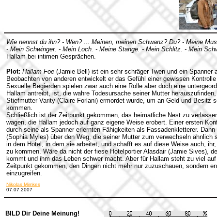
Wie nennst du ihn? - Wen? ... Meinen, meinen Schwanz? Du? - Meine Musc
- Mein Schwinger. - Mein Loch. - Meine Stange. - Mein Schlitz. - Mein Sc
Hallam bei intimen Gesprächen.
Plot:
Hallam Foe
(Jamie Bell) ist ein sehr schräger Twen und ein Spanner
Beobachten von anderen entwickelt er das Gefühl einer gewissen Kontroll
Sexuelle Begierden spielen zwar auch eine Rolle aber doch eine untergeor
Hallam antreibt, ist, die wahre Todesursache seiner Mutter herauszufinden, d
Stiefmutter Varity (Claire Forlani) ermordet wurde, um an Geld und Besitz 
kommen.
Schließlich ist der Zeitpunkt gekommen, das heimatliche Nest zu verlasse
wagen, die Hallam jedoch auf ganz eigene Weise erobert. Einer ersten Konfr
durch seine als Spanner erlernten Fähigkeiten als Fassadenkletterer. Dann l
(Sophia Myles) über den Weg, die seiner Mutter zum verwechseln ähnlich s
in dem Hotel, in dem sie arbeitet, und schafft es auf diese Weise auch, ihr
zu kommen. Wäre da nicht der fiese Hotelportier Alasdair (Jamie Sives), de
kommt und ihm das Leben schwer macht. Aber für Hallam steht zu viel auf d
Zeitpunkt gekommen, den Dingen nicht mehr nur zuzuschauen, sondern en
einzugreifen.
Nikolas Mimkes
07.07.2007
BILD Dir Deine Meinung!