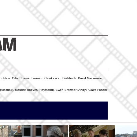
oduktion: Gillian Berrie, Leonard Crooks u.a.; Drehbuch: David Mackenzie
s (Alasdair), Maurice Roëves (Raymond), Ewen Bremner (Andy), Claire Forlani