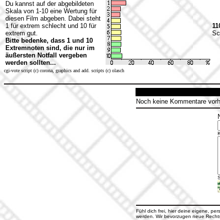
Du kannst auf der abgebildeten
Skala von 1-10 eine Wertung für
diesen Film abgeben. Dabei steht
1 für extrem schlecht und 10 für
11
extrem gut.
Sc
Bitte bedenke, dass 1 und 10
Extremnoten sind, die nur im
äußersten Notfall vergeben
werden sollten...
cgi-vote script (c) corona, graphics and add. scripts (c) olasch
Noch keine Kommentare vor
S
Fühl dich frei, hier deine eigene, pe
werden. Wir bevorzugen neue Rechtsc