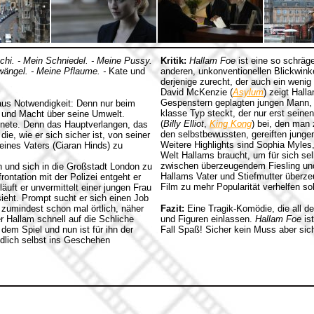
hi. - Mein Schniedel. - Meine Pussy.
Kritik:
Hallam Foe
ist eine so schräg
hwängel. - Meine Pflaume. -
Kate und
anderen, unkonventionellen Blickwinke
derjenige zurecht, der auch ein wenig 
David McKenzie (
Asylum
) zeigt Hall
Gespenstern geplagten jungen Mann, de
 aus Notwendigkeit: Denn nur beim
klasse Typ steckt, der nur erst sein
e und Macht über seine Umwelt.
(
Billy Elliot
,
King Kong
) bei, den man
dnete. Denn das Hauptverlangen, das
den selbstbewussten, gereiften jung
ie, wie er sich sicher ist, von seiner
Weitere Highlights sind Sophia Myles,
seines Vaters (Ciaran Hinds) zu
Welt Hallams braucht, um für sich se
zwischen überzeugendem Fiesling und 
n und sich in die Großstadt London zu
Hallams Vater und Stiefmutter überz
ontation mit der Polizei entgeht er
Film zu mehr Popularität verhelfen so
äuft er unvermittelt einer jungen Frau
ieht. Prompt sucht er sich einen Job
, zumindest schon mal örtlich, näher
Fazit:
Eine Tragik-Komödie, die all de
r Hallam schnell auf die Schliche
und Figuren einlassen.
Hallam Foe
ist
em Spiel und nun ist für ihn der
Fall Spaß! Sicher kein Muss aber sic
dlich selbst ins Geschehen