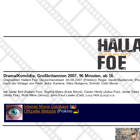
Drama/Komödie, Großbritannien 2007, 96 Minuten, ab 16
Originaltitel: Hallam Foe; Deutschlandstart: 30.08.2007 (Prokino); Regie: David Mackenzie; Pr
nach der Vorlage von Peter Jinks; Kamera: Giles Nuttgens; Schnitt: Colin Monie
mit Jamie Bell (Hallam Foe), Sophia Myles (Kate Breck), Ciarán Hinds (Julius Foe), Jamie Sive
(Verity Foe), Ruth Milne (Jenny), John Paul Lawler (Carl), Lucy Holt (Lucy) u.a.
Internet Movie Database
(
)
Offizielle Website
(Prokino
)