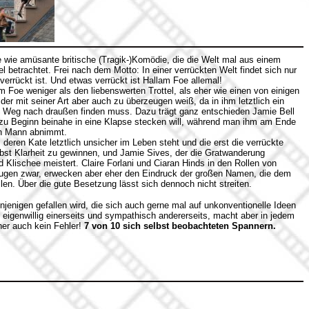
e wie amüsante britische (Tragik-)Komödie, die die Welt mal aus einem
l betrachtet. Frei nach dem Motto: In einer verrückten Welt findet sich nur
verrückt ist. Und etwas verrückt ist Hallam Foe allemal!
am Foe weniger als den liebenswerten Trottel, als eher wie einen von einigen
r mit seiner Art aber auch zu überzeugen weiß, da in ihm letztlich ein
en Weg nach draußen finden muss. Dazu trägt ganz entschieden Jamie Bell
 zu Beginn beinahe in eine Klapse stecken will, während man ihm am Ende
en Mann abnimmt.
 deren Kate letztlich unsicher im Leben steht und die erst die verrückte
lbst Klarheit zu gewinnen, und Jamie Sives, der die Gratwanderung
Klischee meistert. Claire Forlani und Ciaran Hinds in den Rollen von
eugen zwar, erwecken aber eher den Eindruck der großen Namen, die dem
llen. Über die gute Besetzung lässt sich dennoch nicht streiten.
njenigen gefallen wird, die sich auch gerne mal auf unkonventionelle Ideen
 eigenwillig einerseits und sympathisch andererseits, macht aber in jedem
her auch kein Fehler!
7 von 10 sich selbst beobachteten Spannern.