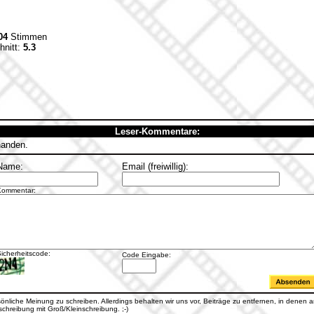
04
Stimmen
hnitt:
5.3
Leser-Kommentare:
handen.
Name:
Email (freiwillig):
Kommentar:
icherheitscode:
Code Eingabe:
rsönliche Meinung zu schreiben. Allerdings behalten wir uns vor, Beiträge zu entfernen, in denen an
hreibung mit Groß/Kleinschreibung. ;-)