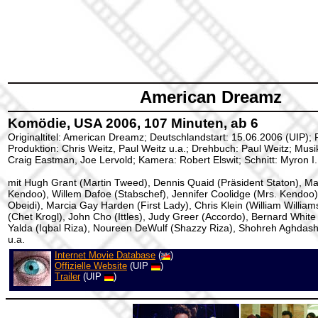
American Dreamz
Komödie, USA 2006, 107 Minuten, ab 6
Originaltitel: American Dreamz; Deutschlandstart: 15.06.2006 (UIP); 
Produktion: Chris Weitz, Paul Weitz u.a.; Drehbuch: Paul Weitz; Musi
Craig Eastman, Joe Lervold; Kamera: Robert Elswit; Schnitt: Myron I.
mit Hugh Grant (Martin Tweed), Dennis Quaid (Präsident Staton), M
Kendoo), Willem Dafoe (Stabschef), Jennifer Coolidge (Mrs. Kendoo
Obeidi), Marcia Gay Harden (First Lady), Chris Klein (William Willia
(Chet Krogl), John Cho (Ittles), Judy Greer (Accordo), Bernard Whit
Yalda (Iqbal Riza), Noureen DeWulf (Shazzy Riza), Shohreh Aghdas
u.a.
Internet Movie Database
(
)
Offizielle Website
(UIP
)
Trailer
(UIP
)