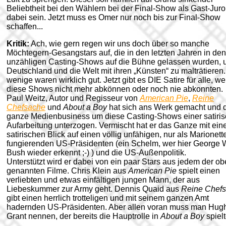
Beliebtheit bei den Wählern bei der Final-Show als Gast-Juro
dabei sein. Jetzt muss es Omer nur noch bis zur Final-Show
schaffen...
Kritik:
Ach, wie gern regen wir uns doch über so manche
Möchtegern-Gesangstars auf, die in den letzten Jahren in den
unzähligen Casting-Shows auf die Bühne gelassen wurden,
Deutschland und die Welt mit ihren „Künsten“ zu malträtieren
wenige waren wirklich gut. Jetzt gibt es DIE Satire für alle, w
diese Shows nicht mehr abkönnen oder noch nie abkonnten.
Paul Weitz, Autor und Regisseur von
American Pie
,
Reine
Chefsache
und
About a Boy
hat sich ans Werk gemacht und 
ganze Medienbusiness um diese Casting-Shows einer satiri
Aufarbeitung unterzogen. Vermischt hat er das Ganze mit ei
satirischen Blick auf einen völlig unfähigen, nur als Marionett
fungierenden US-Präsidenten (ein Schelm, wer hier George 
Bush wieder erkennt ;-) ) und die US-Außenpolitik.
Unterstützt wird er dabei von ein paar Stars aus jedem der o
genannten Filme. Chris Klein aus
American Pie
spielt einen
verliebten und etwas einfältigen jungen Mann, der aus
Liebeskummer zur Army geht. Dennis Quaid aus
Reine Chef
gibt einen herrlich trotteligen und mit seinem ganzen Amt
hadernden US-Präsidenten. Aber allen voran muss man Hug
Grant nennen, der bereits die Hauptrolle in
About a Boy
spielt