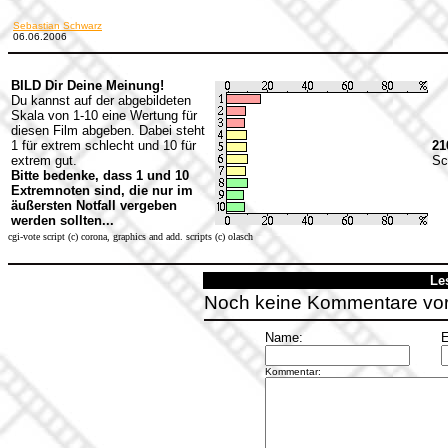
Sebastian Schwarz
06.06.2006
BILD Dir Deine Meinung!
Du kannst auf der abgebildeten
Skala von 1-10 eine Wertung für
diesen Film abgeben. Dabei steht
1 für extrem schlecht und 10 für
21
extrem gut.
Sc
Bitte bedenke, dass 1 und 10
Extremnoten sind, die nur im
äußersten Notfall vergeben
werden sollten...
cgi-vote script (c) corona, graphics and add. scripts (c) olasch
Le
Noch keine Kommentare vo
Name:
E
Kommentar: