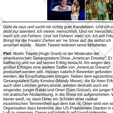
Geht da raus und sucht mir richtig gute Kandidaten. Und ich 
nicht nur talentiert. Ich meine: menschlich. Und mit 'menschlic
mein' ich: mit Fehlern. Und 'mit Fehlern' mein' ich: Ich will Fre
Bringt mir die Freaks! Ziehen wir 'ne Show auf, die selbst ich
ansehen würde. -
Martin Tweed motiviert seine Mitarbeiter.
Plot:
Martin Tweed (Hugh Grant) ist der Moderator der
amerikanischen Gesangstalent-Show „American Dreamz“. Er 
kaltherzig und nur auf seinen Erfolg bedacht. Als wegen des
großen Erfolges eine weitere Staffel von „American Dreamz“
produziert werden soll, müssen natürlich Bewerber gefunden
werden, die Einschaltquoten bringen. Neben dem egozentris
Gesangstalent Sally Kendoo (Mandy Moore), die für ihren Erf
auch über Leichen gehen würde, werden deshalb auch ein
singender, junger Rabbi und Omer (Sam Golzari), ein junger
mit arabischer Abstammung, in die Show mit aufgenommen.
keiner weiß, ist, dass Omer ein Schläfer einer radikal-
muslimischen Terroreinheit aus dem Irak ist. Omer wird von s
Organisation dazu bestimmt, den US-Präsidenten Stanton in 
Luft zu sprengen. Dieser soll nämlich auf Grund sinkender