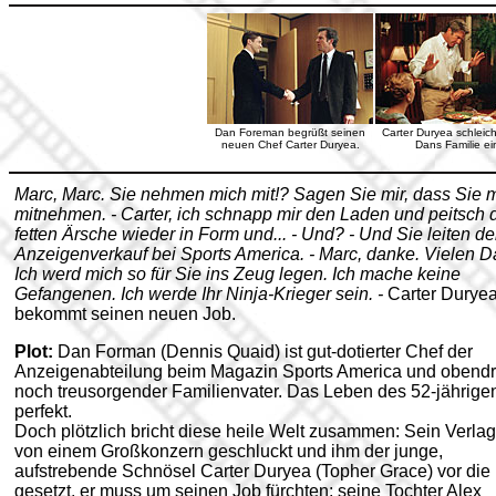
Dan Foreman begrüßt seinen
Carter Duryea schleicht
neuen Chef Carter Duryea.
Dans Familie ei
Marc, Marc. Sie nehmen mich mit!? Sagen Sie mir, dass Sie 
mitnehmen. - Carter, ich schnapp mir den Laden und peitsch 
fetten Ärsche wieder in Form und... - Und? - Und Sie leiten d
Anzeigenverkauf bei Sports America. - Marc, danke. Vielen D
Ich werd mich so für Sie ins Zeug legen. Ich mache keine
Gefangenen. Ich werde Ihr Ninja-Krieger sein. -
Carter Durye
bekommt seinen neuen Job.
Plot:
Dan Forman (Dennis Quaid) ist gut-dotierter Chef der
Anzeigenabteilung beim Magazin Sports America und obendr
noch treusorgender Familienvater. Das Leben des 52-jährigen
perfekt.
Doch plötzlich bricht diese heile Welt zusammen: Sein Verlag
von einem Großkonzern geschluckt und ihm der junge,
aufstrebende Schnösel Carter Duryea (Topher Grace) vor die
gesetzt, er muss um seinen Job fürchten; seine Tochter Alex