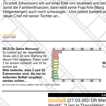
(Scarlett Johansson) will auf einer Elite-Uni studieren und bel
somit die Familienfinanzen; dann wird seine Frau Ann (Marg
Helgenberger) auch noch schwanger. - Und zuletzt bandelt s
neuer Chef mit seiner Tochter an...
Olaf Scheel
29.02.2005
BILD Dir Deine Meinung!
Du kannst auf der abgebildeten
Skala von 1-10 eine Wertung für
diesen Film abgeben. Dabei steht
1 für extrem schlecht und 10 für
98
extrem gut.
Sc
Bitte bedenke, dass 1 und 10
Extremnoten sind, die nur im
äußersten Notfall vergeben
werden sollten...
cgi-vote script (c) corona, graphics and add. scripts (c) olasch
Le
Dominik
(27.03.05)
:
Oh Mann
World", "Lost in Translatio