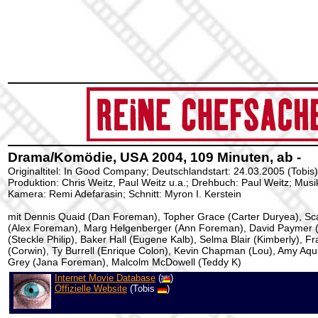
Drama/Komödie, USA 2004, 109 Minuten, ab -
Originaltitel: In Good Company; Deutschlandstart: 24.03.2005 (Tobis)
Produktion: Chris Weitz, Paul Weitz u.a.; Drehbuch: Paul Weitz; Musi
Kamera: Remi Adefarasin; Schnitt: Myron I. Kerstein
mit Dennis Quaid (Dan Foreman), Topher Grace (Carter Duryea), Sc
(Alex Foreman), Marg Helgenberger (Ann Foreman), David Paymer (
(Steckle Philip), Baker Hall (Eugene Kalb), Selma Blair (Kimberly), F
(Corwin), Ty Burrell (Enrique Colon), Kevin Chapman (Lou), Amy Aqui
Grey (Jana Foreman), Malcolm McDowell (Teddy K)
Internet Movie Database
(
)
Offizielle Website
(Tobis
)