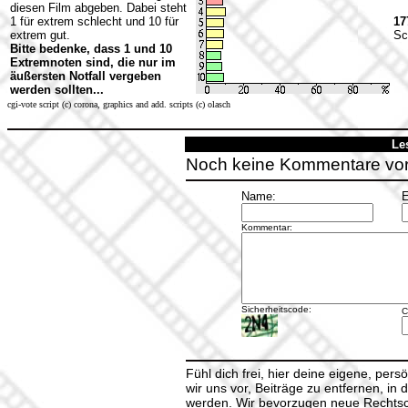
diesen Film abgeben. Dabei steht
1 für extrem schlecht und 10 für
17
extrem gut.
Sc
Bitte bedenke, dass 1 und 10
Extremnoten sind, die nur im
äußersten Notfall vergeben
werden sollten...
cgi-vote script (c) corona, graphics and add. scripts (c) olasch
Le
Noch keine Kommentare vo
Name:
E
Kommentar:
Sicherheitscode:
C
Fühl dich frei, hier deine eigene, per
wir uns vor, Beiträge zu entfernen, in 
werden. Wir bevorzugen neue Rechtsch