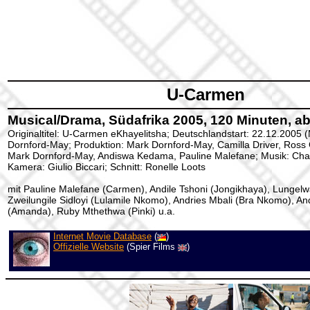
U-Carmen
Musical/Drama, Südafrika 2005, 120 Minuten, a
Originaltitel: U-Carmen eKhayelitsha; Deutschlandstart: 22.12.2005 
Dornford-May; Produktion: Mark Dornford-May, Camilla Driver, Ross
Mark Dornford-May, Andiswa Kedama, Pauline Malefane; Musik: Cha
Kamera: Giulio Biccari; Schnitt: Ronelle Loots
mit Pauline Malefane (Carmen), Andile Tshoni (Jongikhaya), Lungel
Zweilungile Sidloyi (Lulamile Nkomo), Andries Mbali (Bra Nkomo), 
(Amanda), Ruby Mthethwa (Pinki) u.a.
Internet Movie Database
(
)
Offizielle Website
(Spier Films
)