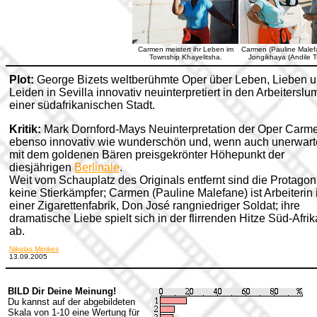
Carmen meistert ihr Leben im
Carmen (Pauline Malef
Township Khayelitsha.
Jongikhaya (Andile T
Plot:
George Bizets weltberühmte Oper über Leben, Lieben 
Leiden in Sevilla innovativ neuinterpretiert in den Arbeiterslu
einer südafrikanischen Stadt.
Kritik:
Mark Dornford-Mays Neuinterpretation der Oper Carme
ebenso innovativ wie wunderschön und, wenn auch unerwarte
mit dem goldenen Bären preisgekrönter Höhepunkt der
diesjährigen
Berlinale
.
Weit vom Schauplatz des Originals entfernt sind die Protagon
keine Stierkämpfer; Carmen (Pauline Malefane) ist Arbeiterin 
einer Zigarettenfabrik, Don José rangniedriger Soldat; ihre
dramatische Liebe spielt sich in der flirrenden Hitze Süd-Afri
ab.
Nikolas Mimkes
13.09.2005
BILD Dir Deine Meinung!
Du kannst auf der abgebildeten
Skala von 1-10 eine Wertung für