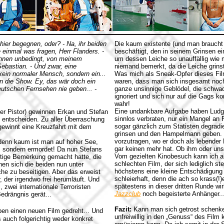
e hier begegnen, oder? - Na, ihr beiden
Die kaum existente (und man braucht
e einmal was fragen, Herr Flanders. -
beschäftigt, den in seinem Grinsen ei
Ihnen unbedingt, von meinem
um dessen Leiche so unauffällig wie 
ebastian. - Und zwar, eine
niemand bemerkt, da die Leiche grinst 
 kein normaler Mensch, sondern ein...
Was mich als Sneak-Opfer dieses Film
ann die Show. Ey, das wär doch ein
waren, dass man sich insgesamt noc
eutschen Fernsehen nie geben... -
ganze unsinnige Geblödel, die schwa
ignoriert und sich nur auf die Gags k
wahr!
Eine undankbare Aufgabe haben Ludger
er Pistor) gewinnen Erkan und Stefan
sinnlos verbraten, nur ein Mangel an R
 entscheiden. Zu aller Überraschung
sogar gänzlich zum Statisten degradie
gewinnt eine Kreuzfahrt mit dem
grinsen und den Hampelmann geben.
vorzutragen
, wo er doch als lebender 
 denn kaum ist man auf hoher See,
gar keinen mehr hat. Ob ihm oder uns 
ot, sondern ermordet! Da nun Stefans
Vom gezielten Kinobesuch kann ich an d
stige Bemerkung gemacht hatte, die
schlechten Film, der sich lediglich s
en sich die beiden nun unter
höchstens eine kleine Entschädigung für
e zu beseitigen. Aber das erweist
schleierhaft, denn die ach so krass(!
, der irgendwo frei herumläuft. Und
spätestens in dieser dritten Runde wi
 zwei internationale Terroristen
Jazzclub
noch begeisterte Anhänger..
edrängnis gerät...
Fazit:
Kann man sich getrost schenken
en einen neuen Film gedreht... Und
unfreiwillig in den „Genuss“ des Film
 auch folgerichtig weder konkret