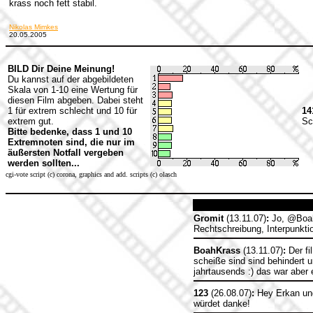
krass noch fett stabil.
Nikolas Mimkes
20.05.2005
BILD Dir Deine Meinung!
Du kannst auf der abgebildeten
Skala von 1-10 eine Wertung für
diesen Film abgeben. Dabei steht
1 für extrem schlecht und 10 für
14
extrem gut.
Sc
Bitte bedenke, dass 1 und 10
Extremnoten sind, die nur im
äußersten Notfall vergeben
werden sollten...
cgi-vote script (c) corona, graphics and add. scripts (c) olasch
Gromit
(13.11.07)
:
Jo, @BoahK
Rechtschreibung, Interpunkti
BoahKrass
(13.11.07)
:
Der fi
scheiße sind sind behindert u
jahrtausends :) das war aber 
123
(26.08.07)
:
Hey Erkan und
würdet danke!