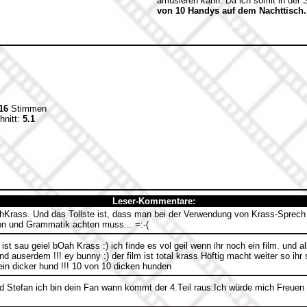
amüsieren kann. Da ich somit in der 
von 10 Handys auf dem Nachttisch.
16
Stimmen
hnitt:
5.1
Leser-Kommentare:
rass. Und das Tollste ist, dass man bei der Verwendung von Krass-Sprech 
on und Grammatik achten muss... =:-(
l ist sau geiel bOah Krass :) ich finde es vol geil wenn ihr noch ein film. und a
nd auserdem !!! ey bunny :) der film ist total krass Höftig macht weiter so i
ein dicker hund !!! 10 von 10 dicken hunden
 Stefan ich bin dein Fan wann kommt der 4.Teil raus.Ich würde mich Freuen 