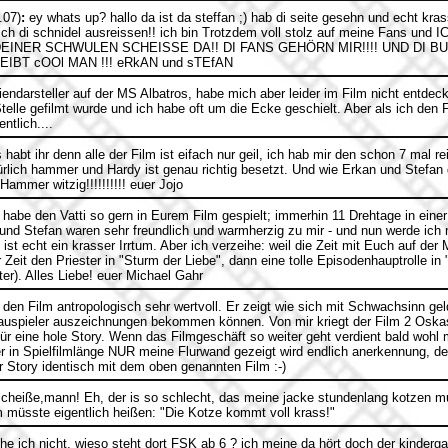
.07)
:
ey whats up? hallo da ist da steffan ;) hab di seite gesehn und echt kras
ch di schnidel ausreissen!! ich bin Trotzdem voll stolz auf meine Fans und
EINER SCHWULEN SCHEISSE DA!! DI FANS GEHÖRN MIR!!!! UND DI BU
LEIBT cOOl MAN !!! eRkAN und sTEfAN
endarsteller auf der MS Albatros, habe mich aber leider im Film nicht entdeck
telle gefilmt wurde und ich habe oft um die Ecke geschielt. Aber als ich den 
ntlich....
habt ihr denn alle der Film ist eifach nur geil, ich hab mir den schon 7 mal 
türlich hammer und Hardy ist genau richtig besetzt. Und wie Erkan und Stefa
Hammer witzig!!!!!!!!!! euer Jojo
 habe den Vatti so gern in Eurem Film gespielt; immerhin 11 Drehtage in einer
und Stefan waren sehr freundlich und warmherzig zu mir - und nun werde ich n
ist echt ein krasser Irrtum. Aber ich verzeihe: weil die Zeit mit Euch auf de
r Zeit den Priester in "Sturm der Liebe", dann eine tolle Episodenhauptrolle i
er). Alles Liebe! euer Michael Gahr
 den Film antropologisch sehr wertvoll. Er zeigt wie sich mit Schwachsinn ge
hauspieler auszeichnungen bekommen können. Von mir kriegt der Film 2 Oskas
ür eine hole Story. Wenn das Filmgeschäft so weiter geht verdient bald wohl
r in Spielfilmlänge NUR meine Flurwand gezeigt wird endlich anerkennung, de
 Story identisch mit dem oben genannten Film :-)
 scheiße,mann! Eh, der is so schlecht, das meine jacke stundenlang kotzen m
müsste eigentlich heißen: "Die Kotze kommt voll krass!"
e ich nicht, wieso steht dort FSK ab 6 ? ich meine da hört doch der kindergar