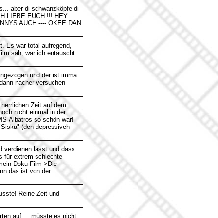
s... aber di schwanzköpfe di
 ICH LIEBE EUCH !!! HEY
NNYS AUCH ---- OKEE DAN
t. Es war total aufregend,
Film sah, war ich entäuscht:
reingezogen und der ist imma
n dann nacher versuchen
 herrlichen Zeit auf dem
och nicht einmal in der
r MS-Albatros so schön war!
n "Siska" (den depressiveh
ld verdienen lässt und dass
 für extrem schlechte
 mein Doku-Film >Die
nn das ist von der
usste! Reine Zeit und
ten auf ... müsste es nicht