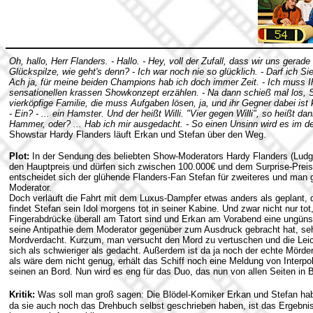
Oh, hallo, Herr Flanders. - Hallo. - Hey, voll der Zufall, dass wir uns gerad
Glückspilze, wie geht's denn? - Ich war noch nie so glücklich. - Darf ich Si
Ach ja, für meine beiden Champions hab ich doch immer Zeit. - Ich muss 
sensationellen krassen Showkonzept erzählen. - Na dann schieß mal los, S
vierköpfige Familie, die muss Aufgaben lösen, ja, und ihr Gegner dabei ist
- Ein? - ... ein Hamster. Und der heißt Willi. "Vier gegen Willi", so heißt d
Hammer, oder? ... Hab ich mir ausgedacht. - So einen Unsinn wird es im d
Showstar Hardy Flanders läuft Erkan und Stefan über den Weg.
Plot:
In der Sendung des beliebten Show-Moderators Hardy Flanders (Ludg
den Hauptpreis und dürfen sich zwischen 100.000€ und dem Surprise-Preis
entscheidet sich der glühende Flanders-Fan Stefan für zweiteres und man 
Moderator.
Doch verläuft die Fahrt mit dem Luxus-Dampfer etwas anders als geplant,
findet Stefan sein Idol morgens tot in seiner Kabine. Und zwar nicht nur t
Fingerabdrücke überall am Tatort sind und Erkan am Vorabend eine ungün
seine Antipathie dem Moderator gegenüber zum Ausdruck gebracht hat, seh
Mordverdacht. Kurzum, man versucht den Mord zu vertuschen und die Leich
sich als schwieriger als gedacht. Außerdem ist da ja noch der echte Mörder
als wäre dem nicht genug, erhält das Schiff noch eine Meldung von Interpol,
seinen an Bord. Nun wird es eng für das Duo, das nun von allen Seiten in B
Kritik:
Was soll man groß sagen: Die Blödel-Komiker Erkan und Stefan hab
da sie auch noch das Drehbuch selbst geschrieben haben, ist das Ergebnis