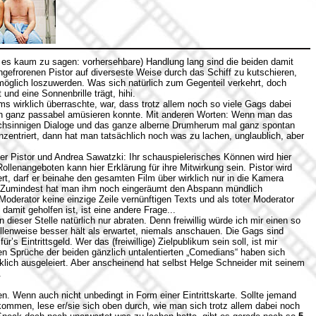
 es kaum zu sagen: vorhersehbare) Handlung lang sind die beiden damit
ngefrorenen Pistor auf diverseste Weise durch das Schiff zu kutschieren,
möglich loszuwerden. Was sich natürlich zum Gegenteil verkehrt, doch
und eine Sonnenbrille trägt, hihi.
s wirklich überraschte, war, dass trotz allem noch so viele Gags dabei
h ganz passabel amüsieren konnte. Mit anderen Worten: Wenn man das
chsinnigen Dialoge und das ganze alberne Drumherum mal ganz spontan
onzentriert, dann hat man tatsächlich noch was zu lachen, unglaublich, aber
 Pistor und Andrea Sawatzki: Ihr schauspielerisches Können wird hier
ollenangeboten kann hier Erklärung für ihre Mitwirkung sein. Pistor wird
rt, darf er beinahe den gesamten Film über wirklich nur in die Kamera
 Zumindest hat man ihm noch eingeräumt
den Abspann mündlich
Moderator keine einzige Zeile vernünftigen Texts und als toter Moderator
damit geholfen ist, ist eine andere Frage...
ieser Stelle natürlich nur abraten. Denn freiwillig würde ich mir einen so
tellenweise besser hält als erwartet, niemals anschauen. Die Gags sind
’s Eintrittsgeld. Wer das (freiwillige) Zielpublikum sein soll, ist mir
)en Sprüche der beiden gänzlich untalentierten „Comedians“ haben sich
rklich ausgeleiert. Aber anscheinend hat selbst Helge Schneider mit seinem
.
. Wenn auch nicht unbedingt in Form einer Eintrittskarte. Sollte jemand
 kommen, lese er/sie sich oben durch, wie man sich trotz allem dabei noch