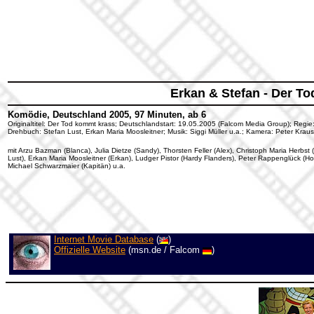
Erkan & Stefan - Der T
Komödie, Deutschland 2005, 97 Minuten, ab 6
Originaltitel: Der Tod kommt krass; Deutschlandstart: 19.05.2005 (Falcom Media Group); Regie:
Drehbuch: Stefan Lust, Erkan Maria Moosleitner; Musik: Siggi Müller u.a.; Kamera: Peter Kraus
mit Arzu Bazman (Blanca), Julia Dietze (Sandy), Thorsten Feller (Alex), Christoph Maria Herbst
Lust), Erkan Maria Moosleitner (Erkan), Ludger Pistor (Hardy Flanders), Peter Rappenglück (Hor
Michael Schwarzmaier (Kapitän) u.a.
Internet Movie Database
(
)
Offizielle Website
(msn.de / Falcom
)