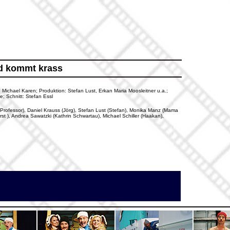
od kommt krass
 Michael Karen; Produktion: Stefan Lust, Erkan Maria Moosleitner u.a.;
e; Schnitt: Stefan Essl
 (Professor), Daniel Krauss (Jörg), Stefan Lust (Stefan), Monika Manz (Mama
st ), Andrea Sawatzki (Kathrin Schwartau), Michael Schiller (Haakan),