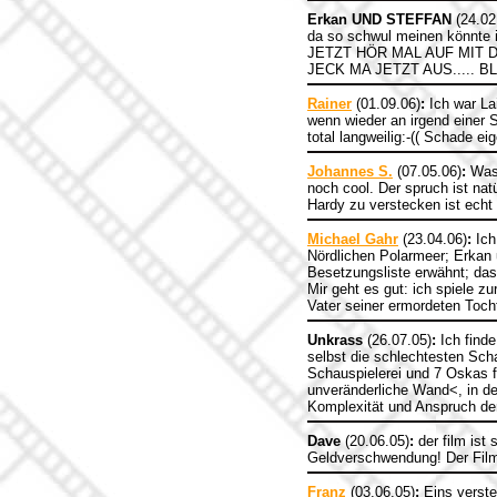
Erkan UND STEFFAN
(24.02
da so schwul meinen könnte i
JETZT HÖR MAL AUF MIT D
JECK MA JETZT AUS..... B
Rainer
(01.09.06)
:
Ich war Lai
wenn wieder an irgend einer S
total langweilig:-(( Schade eige
Johannes S.
(07.05.06)
:
Was 
noch cool. Der spruch ist na
Hardy zu verstecken ist echt 
Michael Gahr
(23.04.06)
:
Ich
Nördlichen Polarmeer; Erkan 
Besetzungsliste erwähnt; das 
Mir geht es gut: ich spiele zu
Vater seiner ermordeten Tocht
Unkrass
(26.07.05)
:
Ich finde
selbst die schlechtesten Sc
Schauspielerei und 7 Oskas f
unveränderliche Wand<, in de
Komplexität und Anspruch der
Dave
(20.06.05)
:
der film ist
Geldverschwendung! Der Film 
Franz
(03.06.05)
:
Eins versteh