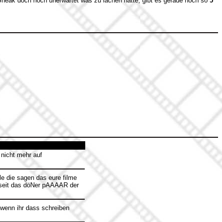
Sneak doch noch unerwartet was zu lachen hatte, gibt es gerade noch so
5
nicht mehr auf
lle die sagen das eure filme
hr seit das döNer pAAAAR der
wenn ihr dass schreiben