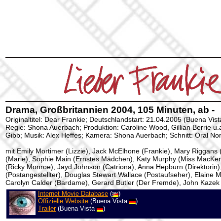
Drama, Großbritannien 2004, 105 Minuten, ab -
Originaltitel: Dear Frankie; Deutschlandstart: 21.04.2005 (Buena Vista
Regie: Shona Auerbach; Produktion: Caroline Wood, Gillian Berrie u
Gibb; Musik: Alex Heffes; Kamera: Shona Auerbach; Schnitt: Oral Nor
mit Emily Mortimer (Lizzie), Jack McElhone (Frankie), Mary Riggans 
(Marie), Sophie Main (Ernstes Mädchen), Katy Murphy (Miss MacKe
(Ricky Monroe), Jayd Johnson (Catriona), Anna Hepburn (Direktorin)
(Postangestellter), Douglas Stewart Wallace (Postaufseher), Elaine M. 
Carolyn Calder (Bardame), Gerard Butler (Der Fremde), John Kazek (
Internet Movie Database
(
)
Offizielle Website
(Buena Vista
)
Trailer
(Buena Vista
)