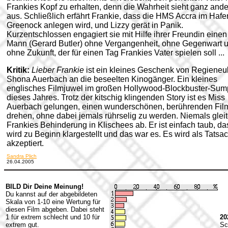
Frankies Kopf zu erhalten, denn die Wahrheit sieht ganz ande
aus. Schließlich erfährt Frankie, dass die HMS Accra im Hafe
Greenock anlegen wird, und Lizzy gerät in Panik.
Kurzentschlossen engagiert sie mit Hilfe ihrer Freundin einen
Mann (Gerard Butler) ohne Vergangenheit, ohne Gegenwart 
ohne Zukunft, der für einen Tag Frankies Vater spielen soll ...
Kritik:
Lieber Frankie
ist ein kleines Geschenk von Regieneu
Shona Auerbach an die beseelten Kinogänger. Ein kleines
englisches Filmjuwel im großen Hollywood-Blockbuster-Sum
dieses Jahres. Trotz der kitschig klingenden Story ist es Miss
Auerbach gelungen, einen wunderschönen, berührenden Fil
drehen, ohne dabei jemals rührselig zu werden. Niemals gleit
Frankies Behinderung in Klischees ab. Er ist einfach taub, da
wird zu Beginn klargestellt und das war es. Es wird als Tatsa
akzeptiert.
Sandra Plich
26.04.2005
BILD Dir Deine Meinung!
Du kannst auf der abgebildeten
Skala von 1-10 eine Wertung für
diesen Film abgeben. Dabei steht
1 für extrem schlecht und 10 für
20
extrem gut.
Sc