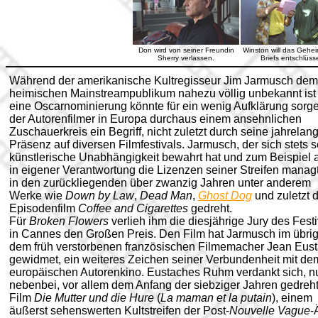
Don wird von seiner Freundin
Winston will das Gehei
Sherry verlassen.
Briefs entschlüsse
Während der amerikanische Kultregisseur Jim Jarmusch dem
heimischen Mainstreampublikum nahezu völlig unbekannt ist
eine Oscarnominierung könnte für ein wenig Aufklärung sorgen
der Autorenfilmer in Europa durchaus einem ansehnlichen
Zuschauerkreis ein Begriff, nicht zuletzt durch seine jahrelan
Präsenz auf diversen Filmfestivals. Jarmusch, der sich stets 
künstlerische Unabhängigkeit bewahrt hat und zum Beispiel 
in eigener Verantwortung die Lizenzen seiner Streifen managt
in den zurückliegenden über zwanzig Jahren unter anderem
Werke wie
Down by Law
,
Dead Man
,
Ghost Dog
und zuletzt 
Episodenfilm
Coffee and Cigarettes
gedreht.
Für
Broken Flowers
verlieh ihm die diesjährige Jury des Festi
in Cannes den Großen Preis. Den Film hat Jarmusch im übri
dem früh verstorbenen französischen Filmemacher Jean Eus
gewidmet, ein weiteres Zeichen seiner Verbundenheit mit de
europäischen Autorenkino. Eustaches Ruhm verdankt sich, n
nebenbei, vor allem dem Anfang der siebziger Jahren gedreh
Film
Die Mutter und die Hure
(
La maman et la putain
), einem
äußerst sehenswerten Kultstreifen der Post-
Nouvelle Vague
-