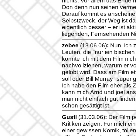
nichts. Vor allem das Ende h
Don denn nun seinen vermei
Darauf kommt es anscheinen
Selbstzweck, der Weg ist d
eigentlich besser – er ist a
liegenden, Fernsehenden Ni
zebee
(13.06.06)
:
Nun, ich z
Leuten, die "nur ein bischen
konnte ich mit dem Film nic
nachvollziehen, warum er v
gelobt wird. Dass am Film e
soll oder Bill Murray "super g
Ich habe den Film eher als
kann mich Arnd und joel ans
man nicht einfach gut finde
schon gesättigt ist.
Gustl
(31.03.06)
:
Der Film po
Kritiken zeigen. Für mich ein
einer gewissen Komik, tolle