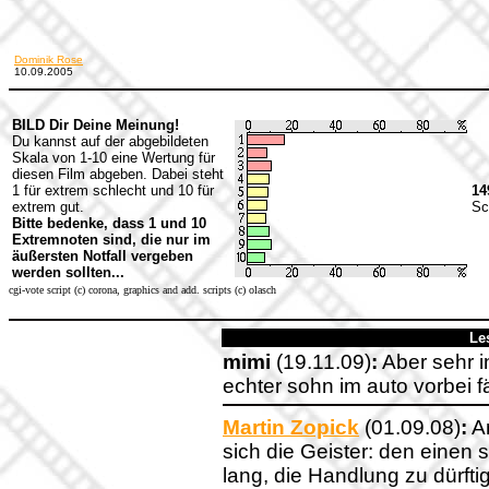
Dominik Rose
10.09.2005
BILD Dir Deine Meinung!
Du kannst auf der abgebildeten
Skala von 1-10 eine Wertung für
diesen Film abgeben. Dabei steht
1 für extrem schlecht und 10 für
14
extrem gut.
Sc
Bitte bedenke, dass 1 und 10
Extremnoten sind, die nur im
äußersten Notfall vergeben
werden sollten...
cgi-vote script (c) corona, graphics and add. scripts (c) olasch
Le
mimi
(19.11.09)
:
Aber sehr i
echter sohn im auto vorbei fä
Martin Zopick
(01.09.08)
:
Am
sich die Geister: den einen
lang, die Handlung zu dürfti