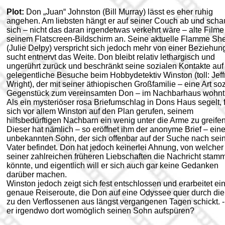
Plot:
Don „Juan“ Johnston (Bill Murray) lässt es eher ruhig
angehen. Am liebsten hängt er auf seiner Couch ab und scha
sich – nicht das daran irgendetwas verkehrt wäre – alte Filme
seinem Flatscreen-Bildschirm an. Seine aktuelle Flamme She
(Julie Delpy) verspricht sich jedoch mehr von einer Beziehun
sucht entnervt das Weite. Don bleibt relativ lethargisch und
ungerührt zurück und beschränkt seine sozialen Kontakte auf
gelegentliche Besuche beim Hobbydetektiv Winston (toll: Jeff
Wright), der mit seiner äthiopischen Großfamilie – eine Art so
Gegenstück zum vereinsamten Don – im Nachbarhaus wohnt
Als ein mysteriöser rosa Briefumschlag in Dons Haus segelt, f
sich vor allem Winston auf den Plan gerufen, seinem
hilfsbedürftigen Nachbarn ein wenig unter die Arme zu greifen
Dieser hat nämlich – so eröffnet ihm der anonyme Brief – ein
unbekannten Sohn, der sich offenbar auf der Suche nach se
Vater befindet. Don hat jedoch keinerlei Ahnung, von welcher
seiner zahlreichen früheren Liebschaften die Nachricht stam
könnte, und eigentlich will er sich auch gar keine Gedanken
darüber machen.
Winston jedoch zeigt sich fest entschlossen und erarbeitet ei
genaue Reiseroute, die Don auf eine Odyssee quer durch di
zu den Verflossenen aus längst vergangenen Tagen schickt. -
er irgendwo dort womöglich seinen Sohn aufspüren?