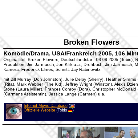
Broken Flowers
Komödie/Drama, USA/Frankreich 2005, 106 Minu
Originaltitel: Broken Flowers; Deutschlandstart: 08.09.2005 (Tobis);
Produktion:
Jim Jarmusch
, Jon Kilik u.a.
; Drehbuch:
Jim Jarmusch
; M
Kamera: Frederick Elmes; Schnitt: Jay Rabinowitz
mit Bill Murray (Don Johnston), Julie Delpy (Sherry), Heather Simms
(Rita), Mark Webber (The Kid), Jeffrey Wright (Winston), Alexis Dzien
Stone (Laura Miller), Frances Conroy (Dora), Christopher McDonald
(Carmens Assistentin), Jessica Lange (Carmen) u.a.
Internet Movie Database
(
)
Offizielle Website
(Tobis
)