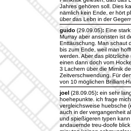
Jahres gehören soll. Dies kan
nämlich kein Ende, er hört p
über das Lebn in der Gegenw
guido
(29.09.05)
:
Eine stark
Murray aber ansonsten ist d
Enttäuschung. Man schaut d
bis zum Ende, weil man hofft
werden. Aber das plötzliche 
einen dann doch vom Hocker
3 Lachern über die Mimik des
Zeitverschwendung. Für den
von 10 möglichen Brilliant-
joel
(28.09.05)
:
ein sehr lan
hoehepunkte. ich frage mich,
vergleichsweise huebsche (
auch in der vergangenheit al
und spießigeren typen kann
andauernde treu-doofe blick 