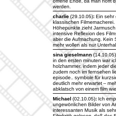
offfene Ende, da man hofft d
werden.
charlie
(29.10.05)
:
Ein sehr 
klassischen Filmemacherei.
Höhepunkte zieht Jarmusch 
intensive Reflexion des Films
aber die Aufmachung. Kein S
mehr wollen als nur Unterha
sina gieselmann
(14.10.05)
in den ersten minuten war i
holzhammer, indem jeder di
zudem noch im fernsehen lie
episode.. symbole für kurzsic
deutlich mehr erwartet – meh
abklatsch von einem film wie
Michael
(02.10.05)
:
Ich emp
ungewönlichen Bilder von Ame
interessanten Musik als seh
Filmkritik gelesen, daß das