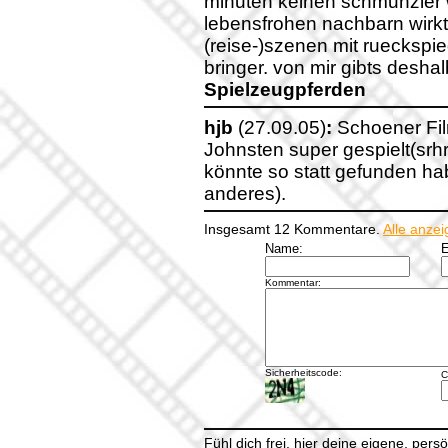
minuten keinen schmunzler w
lebensfrohen nachbarn wirkt 
(reise-)szenen mit rueckspie
bringer. von mir gibts desha
Spielzeugpferden
hjb
(27.09.05)
:
Schoener Film
Johnsten super gespielt(srh
könnte so statt gefunden h
anderes).
Insgesamt 12 Kommentare.
Alle anze
Name:
E
Kommentar:
Sicherheitscode:
C
Fühl dich frei, hier deine eigene, per