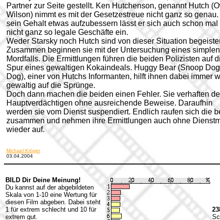
Partner zur Seite gestellt. Ken Hutchenson, genannt Hutch (
Wilson) nimmt es mit der Gesetzestreue nicht ganz so genau
sein Gehalt etwas aufzubessern lässt er sich auch schon mal
nicht ganz so legale Geschäfte ein.
Weder Starsky noch Hutch sind von dieser Situation begeister
Zusammen beginnen sie mit der Untersuchung eines simplen
Mordfalls. Die Ermittlungen führen die beiden Polizisten auf d
Spur eines gewaltigen Kokaindeals. Huggy Bear (Snoop Do
Dog), einer von Hutchs Informanten, hilft ihnen dabei immer 
gewaltig auf die Sprünge.
Doch dann machen die beiden einen Fehler. Sie verhaften d
Hauptverdächtigen ohne ausreichende Beweise. Daraufhin
werden sie vom Dienst suspendiert. Endlich raufen sich die 
zusammen und nehmen ihre Ermittlungen auch ohne Dienst
wieder auf.
Michael Kröger
03.04.2004
BILD Dir Deine Meinung!
Du kannst auf der abgebildeten
Skala von 1-10 eine Wertung für
diesen Film abgeben. Dabei steht
1 für extrem schlecht und 10 für
23
extrem gut.
Sc