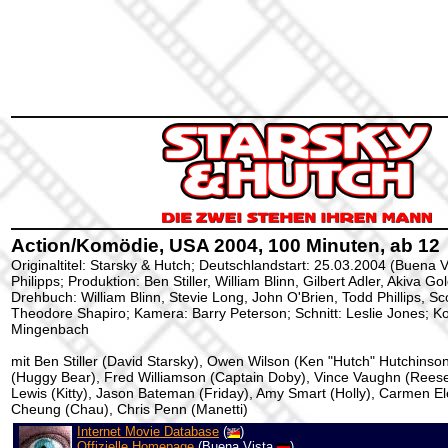
Action/Komödie, USA 2004, 100 Minuten, ab 12
Originaltitel: Starsky & Hutch; Deutschlandstart: 25.03.2004 (Buena V
Philipps; Produktion: Ben Stiller, William Blinn, Gilbert Adler, Akiva G
Drehbuch: William Blinn, Stevie Long, John O'Brien, Todd Phillips, S
Theodore Shapiro; Kamera: Barry Peterson; Schnitt: Leslie Jones; K
Mingenbach
mit Ben Stiller (David Starsky), Owen Wilson (Ken "Hutch" Hutchins
(Huggy Bear), Fred Williamson (Captain Doby), Vince Vaughn (Reese
Lewis (Kitty), Jason Bateman (Friday), Amy Smart (Holly), Carmen El
Cheung (Chau), Chris Penn (Manetti)
Internet Movie Database
(
)
Offizielle Homepage
(Buena Vista
)