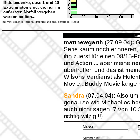
Bitte bedenke, dass 1 und 10
Extremnoten sind, die nur im
äußersten Notfall vergeben
werden sollten...
cgi-vote script (c) corona, graphics and add. scripts (c) olasch
Le
matthewgarth
(27.09.04)
:
Ge
Serie kaum noch erinneren, a
ihn zuerst für einen 08/15-
und Action ... aber meine n
übertroffen und das ist me
Wilsons Verdienst als Hutch
Movie...Buddy-Movie lange n
Sandra
(07.04.04)
:
Also um 
genau so wie Michael es be
auch nicht sagen. 7 von 10 
richtig witzig!!!)
Name:
E
Kommentar: