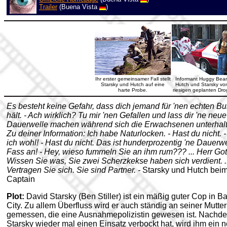
Trailer
(Buena Vista
)
Ihr erster gemeinsamer Fall stellt
Informant Huggy Bear 
Starsky und Hutch auf eine
Hutch und Starsky vo
harte Probe.
riesigen geplanten Dr
Es besteht keine Gefahr, dass dich jemand für 'nen echten Bu
hält. - Ach wirklich? Tu mir 'nen Gefallen und lass dir 'ne neue
Dauerwelle machen während sich die Erwachsenen unterhalt
Zu deiner Information: Ich habe Naturlocken. - Hast du nicht. 
ich wohl! - Hast du nicht. Das ist hunderprozentig 'ne Dauerwe
Fass an! - Hey, wieso fummeln Sie an ihm rum??? ... Herr Gott!
Wissen Sie was, Sie zwei Scherzkekse haben sich verdient. ..
Vertragen Sie sich. Sie sind Partner. -
Starsky und Hutch bei
Captain
Plot:
David Starsky (Ben Stiller) ist ein mäßig guter Cop in B
City. Zu allem Überfluss wird er auch ständig an seiner Mutter
gemessen, die eine Ausnahmepolizistin gewesen ist. Nachd
Starsky wieder mal einen Einsatz verbockt hat, wird ihm ein 