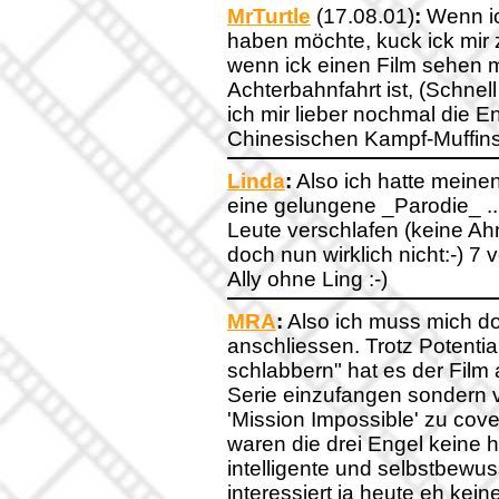
MrTurtle
(17.08.01)
:
Wenn ic
haben möchte, kuck ick mir
wenn ick einen Film sehen m
Achterbahnfahrt ist, (Schne
ich mir lieber nochmal die E
Chinesischen Kampf-Muffins
Linda
:
Also ich hatte meinen
eine gelungene _Parodie_ ..
Leute verschlafen (keine A
doch nun wirklich nicht:-) 7
Ally ohne Ling :-)
MRA
:
Also ich muss mich do
anschliessen. Trotz Potenti
schlabbern" hat es der Film 
Serie einzufangen sondern ve
'Mission Impossible' zu cove
waren die drei Engel keine
intelligente und selbstbewu
interessiert ja heute eh kein