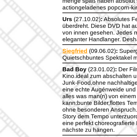
menge spaß haben absolut s
actiongeladenes popcorn-ki
Urs
(27.10.02)
:
Absolutes Fe
überdreht. Diese DVD hat 
von innen gesehen. Jedes ma
eleganter Handlanger. Desha
Siegfried
(09.06.02)
:
Supergu
Quietschbuntes Spektakel mi
Bad Boy
(23.01.02)
:
Der Fil
Kino.ideal zum abschalten 
Junk-Food,ohne nachhaltigen
eine echte Augénweide und a
alles was man(n) von einem 
kann:bunte Bilder,flottes Te
ohne besonderen Anspruch.E
Story dem Tempo unterzuor
eine perfekt choreografiert
nächste zu hängen.