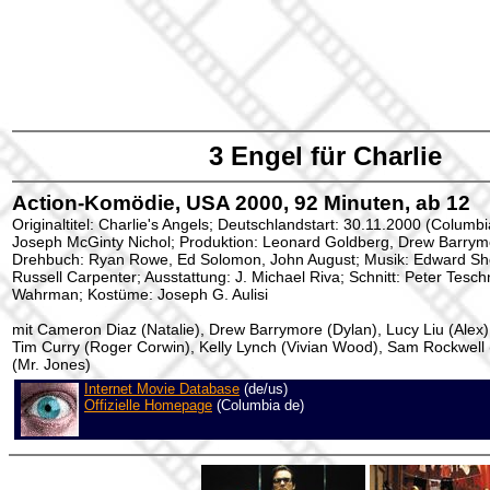
3 Engel für Charlie
Action-Komödie, USA 2000, 92 Minuten, ab 12
Originaltitel: Charlie's Angels; Deutschlandstart: 30.11.2000 (Columbia
Joseph McGinty Nichol; Produktion: Leonard Goldberg, Drew Barry
Drehbuch: Ryan Rowe, Ed Solomon, John August; Musik: Edward S
Russell Carpenter; Ausstattung: J. Michael Riva; Schnitt: Peter Tesc
Wahrman; Kostüme: Joseph G. Aulisi
mit Cameron Diaz (Natalie), Drew Barrymore (Dylan), Lucy Liu (Alex),
Tim Curry (Roger Corwin), Kelly Lynch (Vivian Wood), Sam Rockwell 
(Mr. Jones)
Internet Movie Database
(de/us)
Offizielle Homepage
(Columbia de)