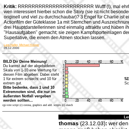
Kritik:
RRRRRRRRRRRRRRRRRRRRRR Wufff (!), mal ehrli
wen interessiert hierbei schon die Story (sie ist nicht besonde
originell und viel zu durchschaubar)? 3 Engel für Charlie ist e
Actionfilm der Güteklasse 1a mit Sternchen und Auszeichnun
drei Hauptdarstellerinnen sind einmalig attraktiv und haben ih
"Hausaufgaben" gemacht; sie zeigen Kampfsporteinlagen de
Superlative, die einem den Atmen stocken lassen.
Lars Haller, Michael Kröger
05.12.2000
BILD Dir Deine Meinung!
Du kannst auf der abgebildeten
Skala von 1-10 eine Wertung für
diesen Film abgeben. Dabei steht
1 für extrem schlecht und 10 für
52
extrem gut.
Sc
Bitte bedenke, dass 1 und 10
Extremnoten sind, die nur im
äußersten Notfall vergeben
werden sollten...
cgi-vote script (c) corona, graphics and add. scripts (c) olasch
Le
thomas
(23.12.03)
:
wer den f