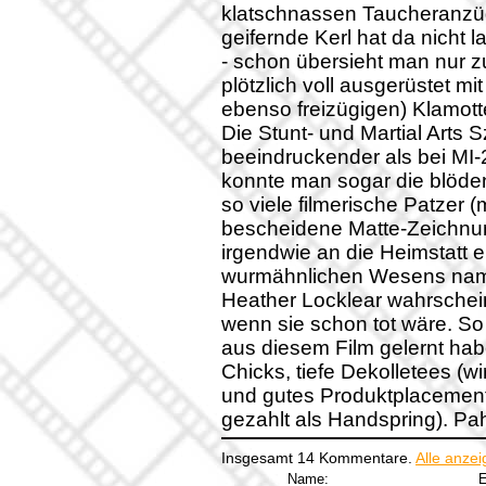
klatschnassen Taucheranzüge
geifernde Kerl hat da nicht
- schon übersieht man nur zu
plötzlich voll ausgerüstet m
ebenso freizügigen) Klamott
Die Stunt- und Martial Arts
beeindruckender als bei MI
konnte man sogar die blöde
so viele filmerische Patzer 
bescheidene Matte-Zeichnun
irgendwie an die Heimstatt 
wurmähnlichen Wesens name
Heather Locklear wahrschei
wenn sie schon tot wäre. So
aus diesem Film gelernt habe
Chicks, tiefe Dekolletees (w
und gutes Produktplacement
gezahlt als Handspring). Pah
Insgesamt 14 Kommentare.
Alle anze
Name:
E