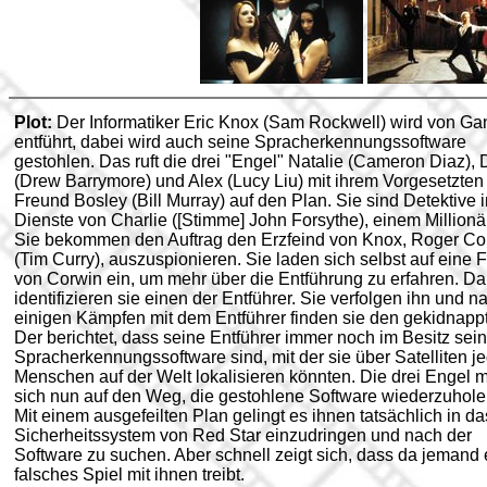
Plot:
Der Informatiker Eric Knox (Sam Rockwell) wird von Ga
entführt, dabei wird auch seine Spracherkennungssoftware
gestohlen. Das ruft die drei "Engel" Natalie (Cameron Diaz), 
(Drew Barrymore) und Alex (Lucy Liu) mit ihrem Vorgesetzten
Freund Bosley (Bill Murray) auf den Plan. Sie sind Detektive 
Dienste von Charlie ([Stimme] John Forsythe), einem Millionär
Sie bekommen den Auftrag den Erzfeind von Knox, Roger Co
(Tim Curry), auszuspionieren. Sie laden sich selbst auf eine F
von Corwin ein, um mehr über die Entführung zu erfahren. Da
identifizieren sie einen der Entführer. Sie verfolgen ihn und n
einigen Kämpfen mit dem Entführer finden sie den gekidnapp
Der berichtet, dass seine Entführer immer noch im Besitz sein
Spracherkennungssoftware sind, mit der sie über Satelliten j
Menschen auf der Welt lokalisieren könnten. Die drei Engel
sich nun auf den Weg, die gestohlene Software wiederzuhole
Mit einem ausgefeilten Plan gelingt es ihnen tatsächlich in da
Sicherheitssystem von Red Star einzudringen und nach der
Software zu suchen. Aber schnell zeigt sich, dass da jemand 
falsches Spiel mit ihnen treibt.