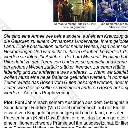
Aereon versucht Riddick für ihre
Die Necromonger s
Ziele zu gewinnen.
Riddicks Gehirn
Sie sind eine Armee wie keine andere, auf einem Kreuzzug d
die Galaxien zu einem Ort namens Underverse, ihrem gelobt
Land. Eine Konstellation dunkler neuer Welten, man nennt si
Necromonger. Und wer nicht zu ihrem Glauben konvertiert, d
werden sie töten. Ihr Anführer: der Lord Marshall. Er allein hat
Pilgerfahrt zu den Toren von Underverse gemacht und kehrte 
ein anderes Wesen zurück: stärker, fremder, zur einen Hälfte
lebendig und zur anderen etwas anderes. ... Wenn wir überle
wollen muss eine neue Balance gefunden werden. In normal
Zeiten würde das Bösen vom Guten bekämpft werden, aber i
Zeiten wie diesen sollte es von einem anderen Bösen bekämp
werden. -
Aereons Prophezeiung.
Plot:
Fünf Jahre nach seinem Ausbruch aus dem Gefängnis i
Superkrieger Riddick (Vin Diesel) immer noch auf der Flucht
er wird von Kopfgeldjägern aufgespürt und erfährt, dass der
Priester Imam (Keith David), dem er einst das Leben gerettet h
eine millionenschweres Prämie auf ihn ausgesetzt hat. Er flie