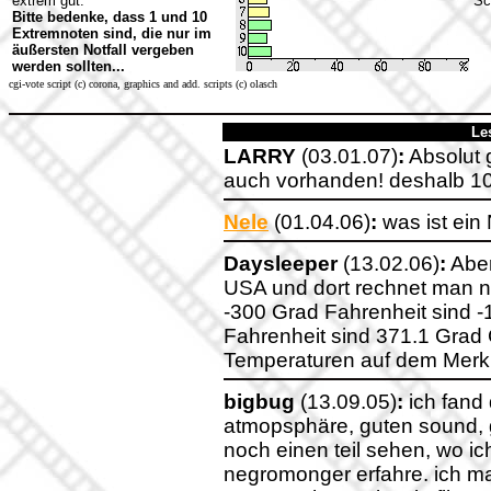
extrem gut.
Sc
Bitte bedenke, dass 1 und 10
Extremnoten sind, die nur im
äußersten Notfall vergeben
werden sollten...
cgi-vote script (c) corona, graphics and add. scripts (c) olasch
Le
LARRY
(03.01.07)
:
Absolut g
auch vorhanden! deshalb 10 vo
Nele
(01.04.06)
:
was ist ei
Daysleeper
(13.02.06)
:
Aber
USA und dort rechnet man no
-300 Grad Fahrenheit sind 
Fahrenheit sind 371.1 Grad 
Temperaturen auf dem Merk
bigbug
(13.09.05)
:
ich fand 
atmopsphäre, guten sound, g
noch einen teil sehen, wo i
negromonger erfahre. ich ma