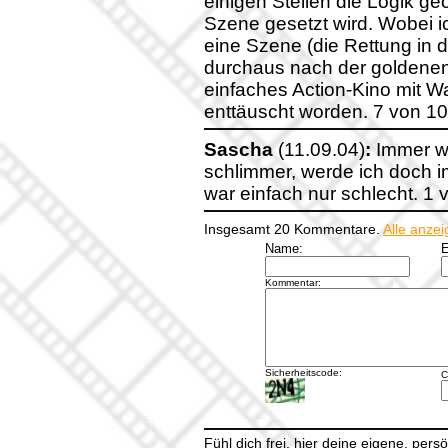
einigen Stellen die Logik ge
Szene gesetzt wird. Wobei ic
eine Szene (die Rettung in d
durchaus nach der goldenen 
einfaches Action-Kino mit Wa
enttäuscht worden. 7 von 10
Sascha
(11.09.04)
:
Immer we
schlimmer, werde ich doch i
war einfach nur schlecht. 1
Insgesamt 20 Kommentare.
Alle anze
Name:
E
Kommentar:
Sicherheitscode:
C
Fühl dich frei, hier deine eigene, per