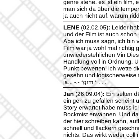
genre stehe. es ist ein film, 
man sich da über die temper
ja auch nicht auf, warum rid
LENE
(02.02.05)
:
Leider hab
und der Film ist auch schon e
Aba ich muss sagn, ich bin vi
Film war ja wohl mal richtig 
unwiederstehlichen Vin Diese
Handlung voll in Ordnung. U
Punkt bewerten! ich wette di
gesehn und logischerweise t
ja... -.- *grml* . . .
Jan
(26.09.04)
:
Ein selten dä
einigen zu gefallen scheint u
Story erwartet habe muss i
Bockmist erwähnen. Und das 
der hier schreiben kann, auff
schnell und flackern gesch
nichts. Das wirkt weder coll