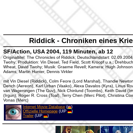
Riddick - Chroniken eines Kri
SF/Action, USA 2004, 119 Minuten, ab 12
Originaltitel: The Chronicles of Riddick; Deutschlandstart: 02.09.200
Twohy; Produktion: Vin Diesel, Ted Field, Scott Kroopf u.a.; Drehbuc
Wheat, David Twohy; Musik: Graeme Revell; Kamera: Hugh Johnson; 
Adams, Martin Hunter, Dennis Virkler
mit Vin Diesel (Riddick), Colm Feore (Lord Marshal), Thandie Newto
Dench (Aereon), Karl Urban (Vaako), Alexa Davalos (Kyra), Linus Roac
van Wageningen (The Guv), Nick Chinlund (Toombs), Keith David (
(Irgun), Roger R. Cross (Toal), Terry Chen (Merc Pilot), Christina Co
Vonas (Merc)
Internet Movie Database
(
)
Offizielle Homepage
(UIP
)
Trailer
(UIP
)