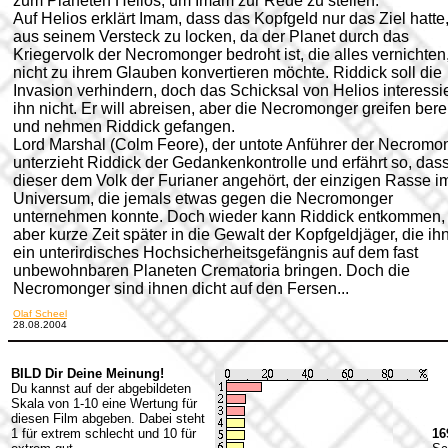
zum Planeten Helios, um Imam zur Rede zu stellen.
Auf Helios erklärt Imam, dass das Kopfgeld nur das Ziel hatte,
aus seinem Versteck zu locken, da der Planet durch das
Kriegervolk der Necromonger bedroht ist, die alles vernichten
nicht zu ihrem Glauben konvertieren möchte. Riddick soll die
Invasion verhindern, doch das Schicksal von Helios interessie
ihn nicht. Er will abreisen, aber die Necromonger greifen bere
und nehmen Riddick gefangen.
Lord Marshal (Colm Feore), der untote Anführer der Necromo
unterzieht Riddick der Gedankenkontrolle und erfährt so, das
dieser dem Volk der Furianer angehört, der einzigen Rasse i
Universum, die jemals etwas gegen die Necromonger
unternehmen konnte. Doch wieder kann Riddick entkommen, 
aber kurze Zeit später in die Gewalt der Kopfgeldjäger, die ihn
ein unterirdisches Hochsicherheitsgefängnis auf dem fast
unbewohnbaren Planeten Crematoria bringen. Doch die
Necromonger sind ihnen dicht auf den Fersen...
Olaf Scheel
28.08.2004
BILD Dir Deine Meinung!
Du kannst auf der abgebildeten
Skala von 1-10 eine Wertung für
diesen Film abgeben. Dabei steht
1 für extrem schlecht und 10 für
16