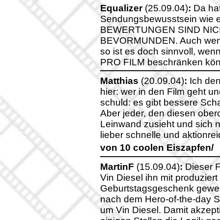
Equalizer
(25.09.04)
:
Da hat
Sendungsbewusstsein wie ein
BEWERTUNGEN SIND NIC
BEVORMUNDEN. Auch wenn d
so ist es doch sinnvoll, we
PRO FILM beschränken kön
Matthias
(20.09.04)
:
Ich den
hier: wer in den Film geht un
schuld: es gibt bessere Scha
Aber jeder, den diesen ober
Leinwand zusieht und sich ni
lieber schnelle und aktionrei
von 10 coolen Eiszapfen/
MartinF
(15.09.04)
:
Dieser F
Vin Diesel ihn mit produziert
Geburtstagsgeschenk gewesen
nach dem Hero-of-the-day S
um Vin Diesel. Damit akzept