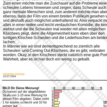
Zum einen möchte man die Zuschauer auf die Probleme eine
schwulen Lebens hinweisen und zeigen, dass Schwule auch
ganz normale Menschen sind, zum anderen möchte man abe
ebenso, dass der Film von einem breiten Publikum gesehen 
und deshalb auch möglichst unterhaltend ist.
Also verpackt m
alles in einer netten und leicht verdaulichen Komödie, die ke
wehtut und die die Schwulen mal wieder mit allen möglichen
Klischees zeigt, denn die Allgemeinheit kann eben über den
tuntigen Klischee-Schwulen und die Lederhuschen am beste
lachen.
In
Männer wie wir
sind dementsprechend so ziemlich alle
Schwulen- und Coming Out-Klischees, die es gibt, verbraten
worden. Okay, in den Klischees steckt natürlich eine gute Por
Wahrheit, aber es ist hier doch ein wenig zu geballt.
Sebastian Schwarz
23.07.2004
BILD Dir Deine Meinung!
Du kannst auf der abgebildeten
Skala von 1-10 eine Wertung für
diesen Film abgeben. Dabei steht
1 für extrem schlecht und 10 für
12
extrem gut.
Sc