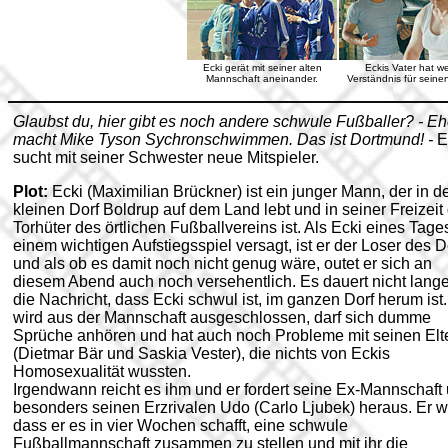
Ecki gerät mit seiner alten
Eckis Vater hat w
Mannschaft aneinander.
Verständnis für seine
Glaubst du, hier gibt es noch andere schwule Fußballer? - Eh
macht Mike Tyson Sychronschwimmen. Das ist Dortmund! -
E
sucht mit seiner Schwester neue Mitspieler.
Plot:
Ecki (Maximilian Brückner) ist ein junger Mann, der in 
kleinen Dorf Boldrup auf dem Land lebt und in seiner Freizeit
Torhüter des örtlichen Fußballvereins ist. Als Ecki eines Tage
einem wichtigen Aufstiegsspiel versagt, ist er der Loser des D
und als ob es damit noch nicht genug wäre, outet er sich an
diesem Abend auch noch versehentlich. Es dauert nicht lange
die Nachricht, dass Ecki schwul ist, im ganzen Dorf herum ist.
wird aus der Mannschaft ausgeschlossen, darf sich dumme
Sprüche anhören und hat auch noch Probleme mit seinen Elt
(Dietmar Bär und Saskia Vester), die nichts von Eckis
Homosexualität wussten.
Irgendwann reicht es ihm und er fordert seine Ex-Mannschaft
besonders seinen Erzrivalen Udo (Carlo Ljubek) heraus. Er we
dass er es in vier Wochen schafft, eine schwule
Fußballmannschaft zusammen zu stellen und mit ihr die