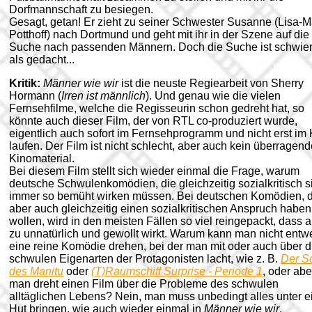
Dorfmannschaft zu besiegen.
Gesagt, getan! Er zieht zu seiner Schwester Susanne (Lisa-M
Potthoff) nach Dortmund und geht mit ihr in der Szene auf die
Suche nach passenden Männern. Doch die Suche ist schwier
als gedacht...
Kritik:
Männer wie wir
ist die neuste Regiearbeit von Sherry
Hormann (
Irren ist männlich
). Und genau wie die vielen
Fernsehfilme, welche die Regisseurin schon gedreht hat, so
könnte auch dieser Film, der von RTL co-produziert wurde,
eigentlich auch sofort im Fernsehprogramm und nicht erst im 
laufen. Der Film ist nicht schlecht, aber auch kein überragen
Kinomaterial.
Bei diesem Film stellt sich wieder einmal die Frage, warum
deutsche Schwulenkomödien, die gleichzeitig sozialkritisch s
immer so bemüht wirken müssen. Bei deutschen Komödien, d
aber auch gleichzeitig einen sozialkritischen Anspruch haben
wollen, wird in den meisten Fällen so viel reingepackt, dass a
zu unnatürlich und gewollt wirkt. Warum kann man nicht entw
eine reine Komödie drehen, bei der man mit oder auch über d
schwulen Eigenarten der Protagonisten lacht, wie z. B.
Der S
des Manitu
oder
(T)Raumschiff Surprise - Periode 1
, oder abe
man dreht einen Film über die Probleme des schwulen
alltäglichen Lebens? Nein, man muss unbedingt alles unter e
Hut bringen, wie auch wieder einmal in
Männer wie wir
.