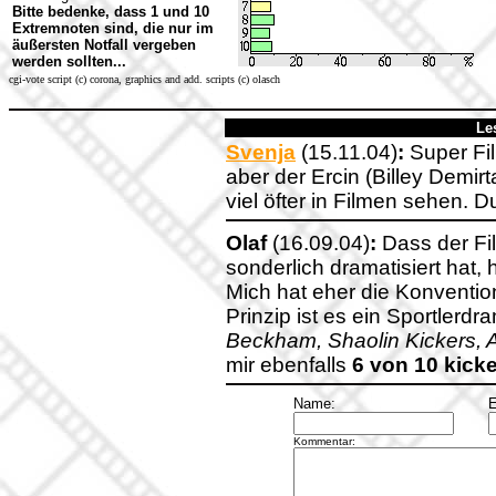
Bitte bedenke, dass 1 und 10
Extremnoten sind, die nur im
äußersten Notfall vergeben
werden sollten...
cgi-vote script (c) corona, graphics and add. scripts (c) olasch
Le
Svenja
(15.11.04)
:
Super Fil
aber der Ercin (Billey Demirt
viel öfter in Filmen sehen. D
Olaf
(16.09.04)
:
Dass der Fi
sonderlich dramatisiert hat
Mich hat eher die Konventio
Prinzip ist es ein Sportler
Beckham, Shaolin Kickers, A
mir ebenfalls
6 von 10 kick
Name:
E
Kommentar: