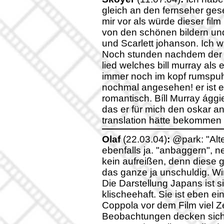
gleich an den fernseher ge
mir vor als würde dieser fil
von den schönen bildern un
und Scarlett johanson. Ich wa
Noch stunden nachdem der 
lied welches bill murray als
immer noch im kopf rumspuhk
nochmal angesehen! er ist e
romantisch. Bíll Murray ággi
das er für mich den oskar an
translation hätte bekommen s
Olaf
(22.03.04)
:
@park: "Alte
ebenfalls ja. "anbaggern", n
kein aufreißen, denn diese 
das ganze ja unschuldig. Wir 
Die Darstellung Japans ist s
klischeehaft. Sie ist eben ei
Coppola vor dem Film viel Ze
Beobachtungen decken sich 