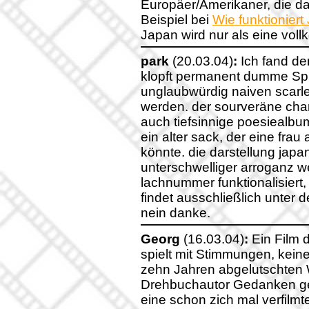
Europäer/Amerikaner, die 
Beispiel bei
Wie funktioniert
Japan wird nur als eine vol
park
(20.03.04)
:
Ich fand den
klopft permanent dumme Spr
unglaubwürdig naiven scarle
werden. der sourveräne cha
auch tiefsinnige poesiealbum
ein alter sack, der eine frau
könnte. die darstellung japan
unterschwelliger arroganz w
lachnummer funktionalisiert, 
findet ausschließlich unter d
nein danke.
Georg
(16.03.04)
:
Ein Film d
spielt mit Stimmungen, kein
zehn Jahren abgelutschten W
Drehbuchautor Gedanken ge
eine schon zich mal verfilmt