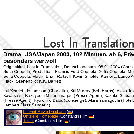
Drama, USA/Japan 2003, 102 Minuten, ab 6, Prä
besonders wertvoll
Originaltitel: Lost in Translation; Deutschlandstart: 08.01.2004 (Const
Sofia Coppola; Produktion: Francis Ford Coppola, Sofia Coppola, Mi
Sofia Coppola; Musik: Brian Reitzell, Kevin Shields; Kamera: Lance A
Flack; Szenenbild: K.K. Barrett
mit Scarlett Johansson (Charlotte), Bill Murray (Bob Harris), Akiko Ta
Kawasaki), Kazuyoshi Minamimagoe (Presse Agent), Kazuko Shibata
(Presse Agent), Ryuichiro Baba (Concierge), Akira Yamaguchi (Hotel
Lambert (Jazz Sängerin)
Internet Movie Database
(
)
Offizielle Homepage
(Constantin Film
)
Trailer
(Constantin Film
)