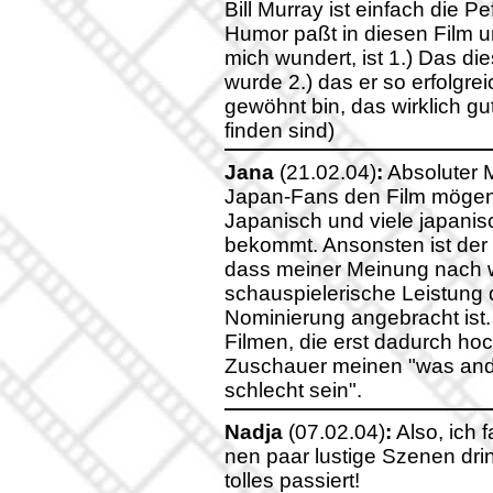
Bill Murray ist einfach die P
Humor paßt in diesen Film un
mich wundert, ist 1.) Das di
wurde 2.) das er so erfolgrei
gewöhnt bin, das wirklich gu
finden sind)
Jana
(21.02.04)
:
Absoluter M
Japan-Fans den Film mögen, 
Japanisch und viele japani
bekommt. Ansonsten ist der 
dass meiner Meinung nach we
schauspielerische Leistung 
Nominierung angebracht ist.
Filmen, die erst dadurch ho
Zuschauer meinen "was ander
schlecht sein".
Nadja
(07.02.04)
:
Also, ich 
nen paar lustige Szenen drin!
tolles passiert!