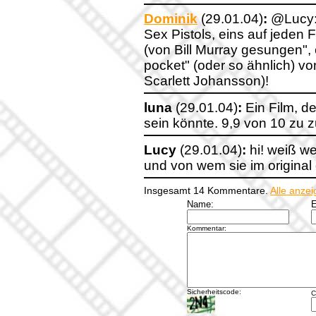
Dominik
(29.01.04)
:
@Lucy:E
Sex Pistols, eins auf jeden
(von Bill Murray gesungen",
pocket" (oder so ähnlich) v
Scarlett Johansson)!
luna
(29.01.04)
:
Ein Film, d
sein könnte. 9,9 von 10 zu
Lucy
(29.01.04)
:
hi! weiß w
und von wem sie im origina
Insgesamt 14 Kommentare.
Alle anze
Name:
E
Kommentar:
Sicherheitscode:
C