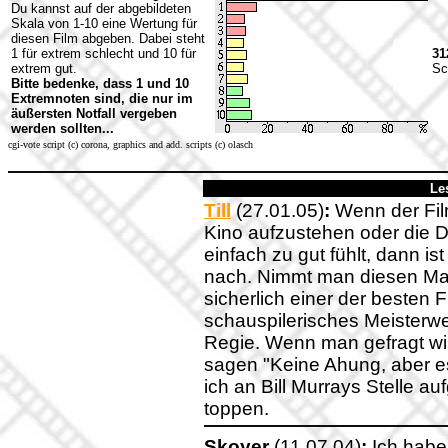
Du kannst auf der abgebildeten
Skala von 1-10 eine Wertung für
diesen Film abgeben. Dabei steht
1 für extrem schlecht und 10 für
31
extrem gut.
Sc
Bitte bedenke, dass 1 und 10
Extremnoten sind, die nur im
äußersten Notfall vergeben
werden sollten...
cgi-vote script (c) corona, graphics and add. scripts (c) olasch
Le
Till
(27.01.05)
:
Wenn der Fil
Kino aufzustehen oder die
einfach zu gut fühlt, dann is
nach. Nimmt man diesen Maßs
sicherlich einer der besten F
schauspilerisches Meisterwe
Regie. Wenn man gefragt wi
sagen "Keine Ahung, aber e
ich an Bill Murrays Stelle a
toppen.
Skoyer
(11.07.04)
:
Ich habe 