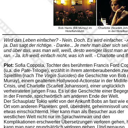
Bob Harris (Bill Murray) im
Charlotte (Scarlett Jo
Hotelfahrstuhl.
in der Hotelbar
Wird das Leben einfacher? - Nein. Doch. Es wird einfacher. -
ja. Das sagt der richtige. - Danke... Je mehr man über sich sel
und über das, was man will, weiß, desto weniger lässt man an
ran. - Ja. Ich weiß einfach nicht, was ich will. -
Charlotte und 
Plot:
Sofia Coppola, Tochter des berühmten Francis Ford Co
(u.a. die
Pate
-Trilogie), erzählt in ihrem atemberaubenden zw
Spielfilm (nach
The Virgin Suicides
) die Geschichte von Bob (
Murray), einem gealterten Hollywood-Actionstar in der Midlife
Crisis, und Charlotte (Scarlett Johansson), einer unglücklich
verheirateten jungen Frau. Es ist die Geschichte einer Bege
in der Fremde, sprichwörtlich am anderen Ende der Welt.
Der Schauplatz Tokio wirkt von der Ankunft Bobs an fast wie 
Ort vom anderen Planeten: grell, überdreht, geheimnisvoll un
etwas einschüchternd. Hier kann man als Besucher aus der
westlichen Welt nicht nur im Sprachwirrwarr und den
Komplikationen erschwerter Übersetzungen verloren gehen, h
kann man ganz grundsätzlich verloren gehen. Und genauso