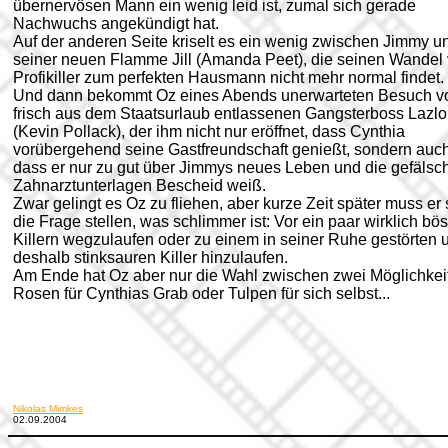
übernervösen Mann ein wenig leid ist, zumal sich gerade
Nachwuchs angekündigt hat.
Auf der anderen Seite kriselt es ein wenig zwischen Jimmy u
seiner neuen Flamme Jill (Amanda Peet), die seinen Wandel
Profikiller zum perfekten Hausmann nicht mehr normal findet.
Und dann bekommt Oz eines Abends unerwarteten Besuch 
frisch aus dem Staatsurlaub entlassenen Gangsterboss Lazlo
(Kevin Pollack), der ihm nicht nur eröffnet, dass Cynthia
vorübergehend seine Gastfreundschaft genießt, sondern auch
dass er nur zu gut über Jimmys neues Leben und die gefälsc
Zahnarztunterlagen Bescheid weiß.
Zwar gelingt es Oz zu fliehen, aber kurze Zeit später muss er 
die Frage stellen, was schlimmer ist: Vor ein paar wirklich bö
Killern wegzulaufen oder zu einem in seiner Ruhe gestörten 
deshalb stinksauren Killer hinzulaufen.
Am Ende hat Oz aber nur die Wahl zwischen zwei Möglichkei
Rosen für Cynthias Grab oder Tulpen für sich selbst...
Nikolas Mimkes
02.09.2004