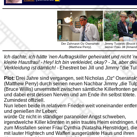
Der Zahnarzt Oz Oseranski
Jimmy Tudeski (Bruce Wi
(Matthew Perry).
seiner Frau Jill (Aman
Ich dachte, ich hätte 'nen Auftragskiller geheiratet und nicht 'n
kleine Hausfrau! - Hey! Ich bin verkleidet, okay? - Ja, aber de
Verkleidung ist dämlich! -
Ehestreit bei Jill und Jimmy "die Tu
Plot:
Drei Jahre sind vergangen, seit Nicholas „Oz“ Oseransk
(Matthew Perry) durch seinen neuen Nachbar Jimmy „die Tul
(Bruce Willis) unvermittelt zwischen sämtliche Killerfronten ge
und dabei erst dessen Nerven und am Ende ihn selbst tötete. 
Zumindest offiziell.
Nun leben beide in relativem Frieden weit voneinander entfer
und genießen ihr Leben;
würde Oz nicht in ständiger paranoider Angst schweben,
irgendwelche Killer könnten in sein trautes Heim eindringen.
zum Missfallen seiner Frau Cynthia (Natasha Henstridge), di
mit lauter Hightech und Waffen ausgerüstete Haus und ihren