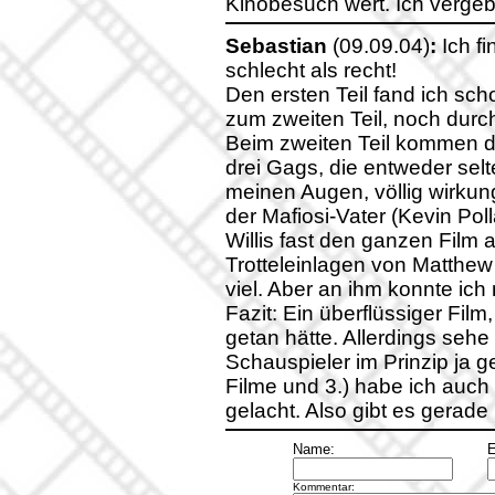
Kinobesuch wert. Ich verge
Sebastian
(09.09.04)
:
Ich f
schlecht als recht!
Den ersten Teil fand ich sch
zum zweiten Teil, noch dur
Beim zweiten Teil kommen 
drei Gags, die entweder selt
meinen Augen, völlig wirkun
der Mafiosi-Vater (Kevin Pol
Willis fast den ganzen Film a
Trotteleinlagen von Matthew
viel. Aber an ihm konnte ic
Fazit: Ein überflüssiger Fi
getan hätte. Allerdings sehe
Schauspieler im Prinzip ja g
Filme und 3.) habe ich auch
gelacht. Also gibt es gerad
Name:
E
Kommentar: