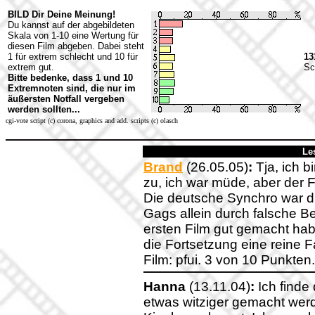
BILD Dir Deine Meinung!
Du kannst auf der abgebildeten
Skala von 1-10 eine Wertung für
diesen Film abgeben. Dabei steht
1 für extrem schlecht und 10 für
13
extrem gut.
Sc
Bitte bedenke, dass 1 und 10
Extremnoten sind, die nur im
äußersten Notfall vergeben
werden sollten...
cgi-vote script (c) corona, graphics and add. scripts (c) olasch
Le
Brand
(26.05.05)
:
Tja, ich b
zu, ich war müde, aber der 
Die deutsche Synchro war di
Gags allein durch falsche Be
ersten Film gut gemacht ha
die Fortsetzung eine reine Fa
Film: pfui. 3 von 10 Punkten.
Hanna
(13.11.04)
:
Ich finde 
etwas witziger gemacht werd