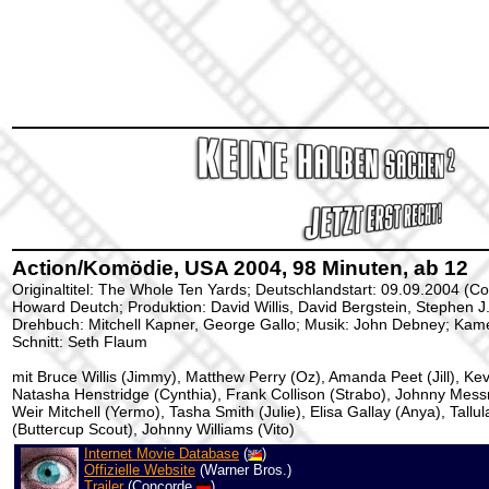
Action/Komödie, USA 2004, 98 Minuten, ab 12
Originaltitel: The Whole Ten Yards; Deutschlandstart: 09.09.2004 (C
Howard Deutch; Produktion: David Willis, David Bergstein, Stephen J.
Drehbuch:
Mitchell Kapner, George Gallo
; Musik: John Debney; Kame
Schnitt: Seth Flaum
mit Bruce Willis (Jimmy), Matthew Perry (Oz), Amanda Peet (Jill), Kevi
Natasha Henstridge (Cynthia), Frank Collison (Strabo), Johnny Messn
Weir Mitchell (Yermo), Tasha Smith (Julie), Elisa Gallay (Anya), Tallula
(Buttercup Scout), Johnny Williams (Vito)
Internet Movie Database
(
)
Offizielle Website
(Warner Bros.)
Trailer
(Concorde
)