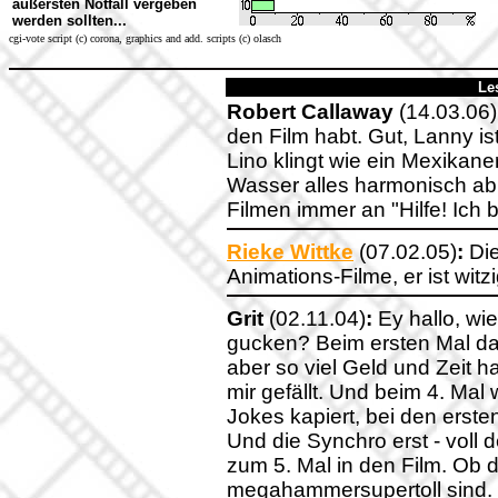
äußersten Notfall vergeben
werden sollten...
cgi-vote script (c) corona, graphics and add. scripts (c) olasch
Le
Robert Callaway
(14.03.06)
den Film habt. Gut, Lanny i
Lino klingt wie ein Mexikan
Wasser alles harmonisch abl
Filmen immer an "Hilfe! Ich 
Rieke Wittke
(07.02.05)
:
Die
Animations-Filme, er ist witz
Grit
(02.11.04)
:
Ey hallo, wie
gucken? Beim ersten Mal dac
aber so viel Geld und Zeit ha
mir gefällt. Und beim 4. Mal
Jokes kapiert, bei den erste
Und die Synchro erst - voll
zum 5. Mal in den Film. Ob 
megahammersupertoll sind. 