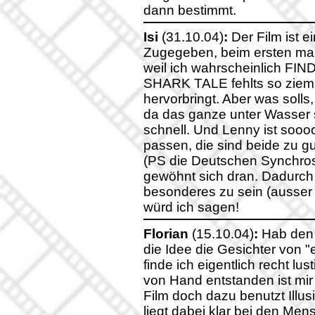
dann bestimmt.
Isi
(31.10.04)
:
Der Film ist e
Zugegeben, beim ersten mal 
weil ich wahrscheinlich FI
SHARK TALE fehlts so ziem
hervorbringt. Aber was solls
da das ganze unter Wasser s
schnell. Und Lenny ist sooo
passen, die sind beide zu g
(PS die Deutschen Synchros 
gewöhnt sich dran. Dadurch
besonderes zu sein (ausser 
würd ich sagen!
Florian
(15.10.04)
:
Hab den 
die Idee die Gesichter von 
finde ich eigentlich recht lu
von Hand entstanden ist mir 
Film doch dazu benutzt Illu
liegt dabei klar bei den Me