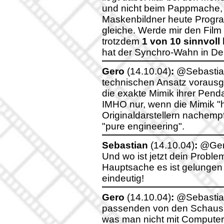
und nicht beim Pappmache, 
Maskenbildner heute Program
gleiche. Werde mir den Film
trotzdem
1 von 10 sinnvol
hat der Synchro-Wahn in Deu
Gero
(14.10.04)
:
@Sebastian:
technischen Ansatz vorausge
die exakte Mimik ihrer Pen
IMHO nur, wenn die Mimik "
Originaldarstellern nachemp
"pure engineering".
Sebastian
(14.10.04)
:
@Ger
Und wo ist jetzt dein Proble
Hauptsache es ist gelungen 
eindeutig!
Gero
(14.10.04)
:
@Sebastian
passenden von den Schausp
was man nicht mit Computer 