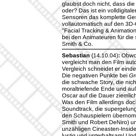
glaubst doch nicht, dass d
oder? Das ist ein volldigita
Sensoren das komplette Gesic
vollautomatisch auf den 3D-
"Facial Tracking & Animatio
bei den Animateuren für die 
Smith & Co.
Sebastian
(14.10.04)
:
Obwoh
vergleicht man den Film aut
Vergleich schneidet er einde
Die negativen Punkte bei
Gr
die schwache Story, die ni
moraltriefende Ende und auß
Oscar auf die Dauer ziemlic
Was den Film allerdings doc
Soundtrack, die supergelun
den Schauspielern übernom
Smith und Robert DeNiro) und
unzähligen Cineasten-Inside
lustig und unterhaltsam! Und