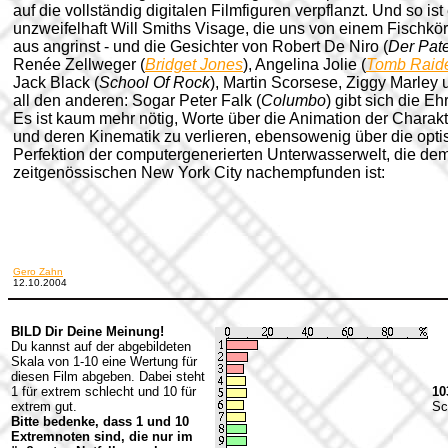
auf die vollständig digitalen Filmfiguren verpflanzt. Und so ist
unzweifelhaft Will Smiths Visage, die uns von einem Fischkö
aus angrinst - und die Gesichter von Robert De Niro (
Der Pat
Renée Zellweger (
Bridget Jones
), Angelina Jolie (
Tomb Raid
Jack Black (
School Of Rock
), Martin Scorsese, Ziggy Marley 
all den anderen: Sogar Peter Falk (
Columbo
) gibt sich die Eh
Es ist kaum mehr nötig, Worte über die Animation der Charak
und deren Kinematik zu verlieren, ebensowenig über die opti
Perfektion der computergenerierten Unterwasserwelt, die de
zeitgenössischen New York City nachempfunden ist:
Gero Zahn
12.10.2004
BILD Dir Deine Meinung!
Du kannst auf der abgebildeten
Skala von 1-10 eine Wertung für
diesen Film abgeben. Dabei steht
1 für extrem schlecht und 10 für
10
extrem gut.
Sc
Bitte bedenke, dass 1 und 10
Extremnoten sind, die nur im