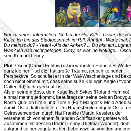
Nur zu deiner Information: Ich bin der Hai-Killer. Oscar, der Ha
Killer. Ich bin das Stadtgespräch im Riff. Ähhäh! - Warte mal, 
Du meinst: du? - Yeah! - Als der Anker!? ... Du bist ein Lügner!
Was? Ich hab nicht gelogen. Okay, es war 'ne Notlüge. -
Osca
sein Kumpel Lenny.
Plot:
Oscar (Daniel Fehlow) ist im wahrsten Sinne des Worte
ganz kleiner Fisch: Er hat große Träume, jedoch keinerlei
Perspektive. So schuftet er in der Wal-Waschanlage und be
noch nicht einmal mit, dass seine süße Kollegin Angie (Yvon
Catterfeld) in ihn verknallt ist.
Als er seinem Boss, dem Kugelfisch Sykes (Roland Hemmo)
einmal mehr querkommt, beauftragt der seine beiden Bodygu
Rasta-Quallen Ernie und Bernie (Faiz Mangat & Mola Adebisi
damit, Oscar kaltzustellen. Um Haaresbreite entgeht Oscar d
Gefressenwerden durch Hai Frankie (Martin Kessler), der
versehentlich von einem fallenden Schiffsanker getötet wird.
Zusammen mit dessen Bruder Lenny (Dietmar Wunder), dem
aufgrund seiner vegetarischen Lebensweise von den andere