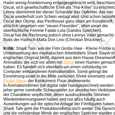
Haien wenig Anerkennung entgegengebracht wird, beschlies
Oscar, sich gesellschaftliche Ehre als "Hai-Killer" zu erschlei
Lenny übernimmt bei dieser Scharade das Opfertier, das von
Oscar wiederholt zum Schein verjagt wird. Und schon bezieht
Oscar den Olymp, das Penthouse ganz oben am Korallenriff,
plötzlich umgeben von "neuen Freunden", allen voran die
oberflächliche Femme Fatale Lola (Sandra Speichert).
Oscar hat die Rechnung jedoch ohne Lennys Vater gemacht:
Boss der Haifisch-Mafia Don Lino (Christian Brückner)...
Kritik:
Shark Tale
, wie der Film
Große Haie - Kleine Fische
n
Umbenennung des martialischen Arbeitstitels
Shark Slayer
i
englischen Original heißt, stammt aus dem Hause Dreamwor
Animation, die sich vor allem mit
Shrek
einen Namen gemach
haben. Es handelt sich ebenfalls um einen vollständig im
Computer entstandenen Animationsfilm. Somit gelingt die
Einordnung exakt in der Mitte zwischen
Shrek
einerseits und
Findet Nemo
der Konkurrenz Pixar andererseits.
In Animationsfilmen (ob digital oder handgezeichnet) werden 
jeher gerne namhafte Schauspieler zur akustischen Verkörpe
der Charaktere verpflichtet, deren ausdrucksvolle Stimmen
Wiedererkennungswert haben und nur allzu häufig auch
Auswirkungen auf die optische Anlage der Filmfiguren haben.
Shark Tale
geht die Produktionsfirma noch weiter: Die Gesich
und die vollständige Mimik der englischen Sprecher wurden di