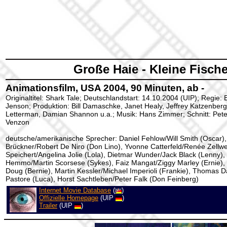
Große Haie - Kleine Fisch
Animationsfilm, USA 2004, 90 Minuten, ab -
Originaltitel: Shark Tale; Deutschlandstart: 14.10.2004 (UIP); Regie:
Jenson; Produktion: Bill Damaschke, Janet Healy, Jeffrey Katzenber
Letterman, Damian Shannon u.a.; Musik: Hans Zimmer; Schnitt: Pete
Venzon
deutsche/amerikanische Sprecher: Daniel Fehlow/Will Smith (Oscar),
Brückner/Robert De Niro (Don Lino), Yvonne Catterfeld/Renée Zellw
Speichert/Angelina Jolie (Lola), Dietmar Wunder/Jack Black (Lenny),
Hemmo/Martin Scorsese (Sykes), Faiz Mangat/Ziggy Marley (Ernie),
Doug (Bernie), Martin Kessler/Michael Imperioli (Frankie), Thomas 
Pastore (Luca), Horst Sachtleben/Peter Falk (Don Feinberg)
Internet Movie Database
(
)
Offizielle Homepage
(UIP
)
Trailer
(UIP
)