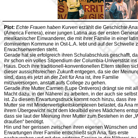
Plot:
Echte Frauen haben Kurven
erzählt die Geschichte Ana
(America Ferrera), einer jungen Latina aus der ersten Genera
mexikanischer Einwanderer, die mit ihrer Familie in einer lati
dominierten Kommune in Ost-L.A. lebt und auf der Schwelle 
Erwachsenwerden steht.
Gerade hat sie erfolgreich ihren Schulabschluss geschafft, da
ihr schon ein volles Stipendium der Columbia-Universtität ins
Haus. Doch ihre traditionell-konventionellen Eltern stellen sic
dieser aussichtsreichen Zukunft entgegen, da sie der Meinun
sind, dass es jetzt an der Zeit für Ana ist, ihre Familie
mitzuversorgen, anstatt aufs College zu gehen.
Gerade ihre Mutter Carmen (Lupe Ontiveros) drängt sie mit all
Macht dazu, in der Näherei zu arbeiten, in der auch sie selbst 
ist. Zu diesem Erwartungsdruck kommt noch hinzu, dass ihre
Mutter sie mit Minderwertigkeitskomplexen belastet, da Ana m
ihrem Übergewicht nicht dem Idealbild eines Mädchens entspr
dass sie laut der Meinung ihrer Mutter zum Bestehen in der „
draußen“ benötigt.
Hin und her gerissen zwischen ihren eigenen Wünschen und
Erwartungen ihrer Familie entschließt sich Ana, fürs erste