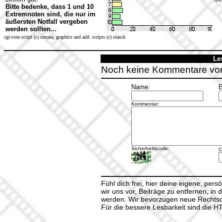
Bitte bedenke, dass 1 und 10
Extremnoten sind, die nur im
äußersten Notfall vergeben
werden sollten...
cgi-vote script (c) corona, graphics and add. scripts (c) olasch
Le
Noch keine Kommentare vo
Name:
E
Kommentar:
Sicherheitscode:
C
Fühl dich frei, hier deine eigene, per
wir uns vor, Beiträge zu entfernen, in 
werden. Wir bevorzugen neue Rechtsch
Für die bessere Lesbarkeit sind die 