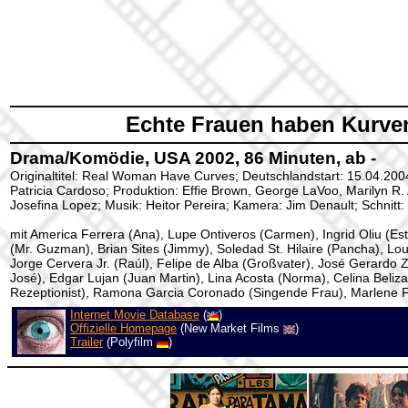
Echte Frauen haben Kurve
Drama/Komödie, USA 2002, 86 Minuten, ab -
Originaltitel: Real Woman Have Curves; Deutschlandstart: 15.04.200
Patricia Cardoso; Produktion: Effie Brown, George LaVoo, Marilyn R.
Josefina Lopez; Musik: Heitor Pereira; Kamera: Jim Denault; Schnitt:
mit America Ferrera (Ana), Lupe Ontiveros (Carmen), Ingrid Oliu (Es
(Mr. Guzman), Brian Sites (Jimmy), Soledad St. Hilaire (Pancha), Lou
Jorge Cervera Jr. (Raúl), Felipe de Alba (Großvater), José Gerardo 
José), Edgar Lujan (Juan Martin), Lina Acosta (Norma), Celina Beliza
Rezeptionist), Ramona Garcia Coronado (Singende Frau), Marlene F
Internet Movie Database
(
)
Offizielle Homepage
(New Market Films
)
Trailer
(Polyfilm
)