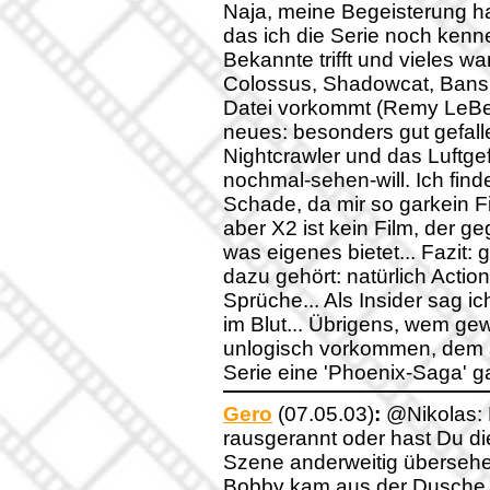
Naja, meine Begeisterung ha
das ich die Serie noch kenne
Bekannte trifft und vieles wa
Colossus, Shadowcat, Bansh
Datei vorkommt (Remy LeBeau
neues: besonders gut gefall
Nightcrawler und das Luftgefe
nochmal-sehen-will. Ich find
Schade, da mir so garkein Fi
aber X2 ist kein Film, der g
was eigenes bietet... Fazit: 
dazu gehört: natürlich Acti
Sprüche... Als Insider sag i
im Blut... Übrigens, wem ge
unlogisch vorkommen, dem s
Serie eine 'Phoenix-Saga' gab
Gero
(07.05.03)
:
@Nikolas: 
rausgerannt oder hast Du die
Szene anderweitig übersehen
Bobby kam aus der Dusche, 