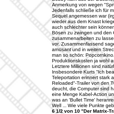
Anmerkung von wegen "Sprun
Jedenfalls schließe ich für
Sequel angemessen war (ir
wieder aus dem Knast kriege
auch schlechter sein könne
Bösen zu zwingen und den O
zusammenarbeiten zu lasse
vor. Zusammenfassend sage 
amüsant und in weiten Strec
man so schön: Popcornkino. 
Produktionskosten ja wohl 
Letztere Millionen sind natürl
Insbesondere Kurts "Ich be
Teleportation erinnert star
Reloaded"-Trailer von den 
deucht, die Computer sind ha
eine Menge Kabel-Action und
was an 'Bullet Time' heranr
Well ... Wie viele Punkte ge
6 1/2 von 10 "Der Matrix-Tr