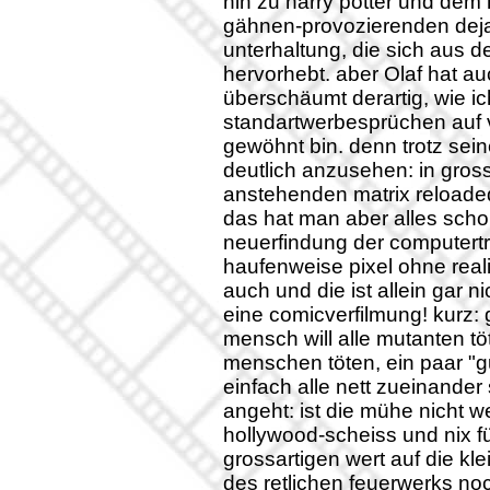
hin zu harry potter und dem h
gähnen-provozierenden deja v
unterhaltung, die sich aus d
hervorhebt. aber Olaf hat a
überschäumt derartig, wie ic
standartwerbesprüchen auf 
gewöhnt bin. denn trotz sein
deutlich anzusehen: in gros
anstehenden matrix reloaded 
das hat man aber alles schon
neuerfindung der computertric
haufenweise pixel ohne real
auch und die ist allein gar nic
eine comicverfilmung! kurz: 
mensch will alle mutanten töt
menschen töten, ein paar "
einfach alle nett zueinander
angeht: ist die mühe nicht we
hollywood-scheiss und nix f
grossartigen wert auf die k
des retlichen feuerwerks no