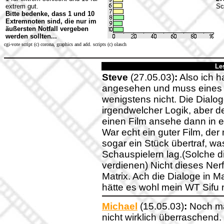
extrem gut.
Sc
Bitte bedenke, dass 1 und 10
Extremnoten sind, die nur im
äußersten Notfall vergeben
werden sollten...
cgi-vote script (c) corona, graphics and add. scripts (c) olasch
Le
Steve
(27.05.03)
:
Also ich h
angesehen und muss eines 
wenigstens nicht. Die Dialo
irgendwelcher Logik, aber d
einen Film ansehe dann in e
War echt ein guter Film, de
sogar ein Stück übertraf, wa
Schauspielern lag.(Solche 
verdienen) Nicht dieses Ner
Matrix. Ach die Dialoge in 
hätte es wohl mein WT Sifu
Michael
(15.05.03)
:
Noch mal
nicht wirklich überraschend