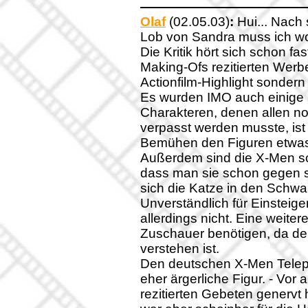
Olaf
(02.05.03)
:
Hui... Nach
Lob von Sandra muss ich woh
Die Kritik hört sich schon fa
Making-Ofs rezitierten Wer
Actionfilm-Highlight sonder
Es wurden IMO auch einige 
Charakteren, denen allen n
verpasst werden musste, ist 
Bemühen den Figuren etwa
Außerdem sind die X-Men schl
dass man sie schon gegen sic
sich die Katze in den Schwa
Unverständlich für Einsteige
allerdings nicht. Eine weite
Zuschauer benötigen, da der 
verstehen ist.
Den deutschen X-Men Telepor
eher ärgerliche Figur. - Vor 
rezitierten Gebeten genervt 