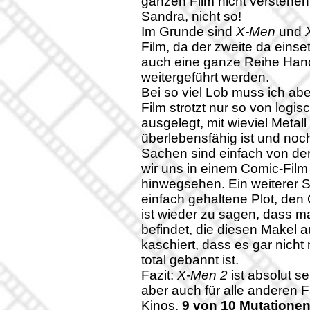
ganzen Film nicht verstehen
Sandra, nicht so!
Im Grunde sind
X-Men
und
Film, da der zweite da einse
auch eine ganze Reihe Hand
weitergeführt werden.
Bei so viel Lob muss ich ab
Film strotzt nur so von logisc
ausgelegt, mit wieviel Meta
überlebensfähig ist und noc
Sachen sind einfach von der 
wir uns in einem Comic-Film
hinwegsehen. Ein weiterer S
einfach gehaltene Plot, den
ist wieder zu sagen, dass m
befindet, die diesen Makel a
kaschiert, dass es gar nicht 
total gebannt ist.
Fazit:
X-Men 2
ist absolut s
aber auch für alle anderen 
Kinos.
9 von 10 Mutationen