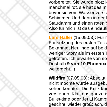
vorbereitet. Sie wurde plötzl
manchmal rot, sie hat das mi
bevor sie vom Wasser versch
Schimmer. Und dann in der 
Staudamm und einen roten S
Also für mich ist das eindeut
Lars Haller
(15.05.03)
:
Für m
Fortsetzung des ersten Teil
Bekannte, Neulinge auf beid
weniger Story als im ersten T
getroffen. Ich erwarte von so
Deshalb
9 von 10 Phoenix
weitergeht...)
Wildfire
(07.05.03)
:
Absolut g
nicht mochte wurde ausgebüg
sehen könnte... Die Kritik kan
verstehen: Klar, das ganze 
Bullet-time oder Jet Li Kam
geschrei wieder groß: ach, 