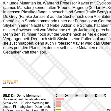
für junge Mutanten ist. Während Professor Xavier mit Cyclops
(James Marsden) seinen alten 'Freund' Magneto (Sir Ian McK
in dessen Plastikgefängnis besucht und Storm (Halle Berry) 
Dr. Grey (Famke Janssen) auf der Suche nach dem Attentäter 
überfällt ein Sonderkommando unter der Führung von Genera
Stryker in einer Nacht und Nebel Aktion die Schule, hat aber n
mit der Anwesenheit von Wolverine (Hugh Jackman) gerechne
Denn der ist immer noch auf der Suche nach seiner eigenen
Vergangenheit. Dennoch stellt Stryker seine Fallen auf und lä
sie zuschnappen, denn auch Professor Xavier wird das Opfer
eines perfiden Plans bei dem er selbst alle Mutanten mittels
Gedankenkraft töten soll.
Sandra Plich
02.05.2003
BILD Dir Deine Meinung!
Du kannst auf der abgebildeten
Skala von 1-10 eine Wertung für
diesen Film abgeben. Dabei steht
1 für extrem schlecht und 10 für
27