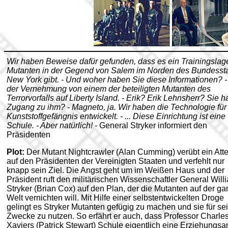
Wir haben Beweise dafür gefunden, dass es ein Trainingslage
Mutanten in der Gegend von Salem im Norden des Bundesst
New York gibt. - Und woher haben Sie diese Informationen? -
der Vernehmung von einem der beteiligten Mutanten des
Terrorvorfalls auf Liberty Island. - Erik? Erik Lehnsherr? Sie 
Zugang zu ihm? - Magneto, ja. Wir haben die Technologie für
Kunststoffgefängnis entwickelt. - ... Diese Einrichtung ist eine
Schule. - Aber natürlich! -
General Stryker informiert den
Präsidenten
Plot:
Der Mutant Nightcrawler (Alan Cumming) verübt ein Atte
auf den Präsidenten der Vereinigten Staaten und verfehlt nur
knapp sein Ziel. Die Angst geht um im Weißen Haus und der
Präsident ruft den militärischen Wissenschaftler General Will
Stryker (Brian Cox) auf den Plan, der die Mutanten auf der g
Welt vernichten will. Mit Hilfe einer selbstentwickelten Droge
gelingt es Stryker Mutanten gefügig zu machen und sie für se
Zwecke zu nutzen. So erfährt er auch, dass Professor Charle
Xaviers (Patrick Stewart) Schule eigentlich eine Erziehungsan