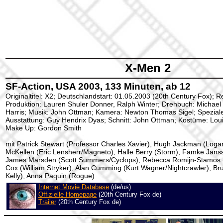
X-Men 2
SF-Action, USA 2003, 133 Minuten, ab 12
Originaltitel: X2; Deutschlandstart: 01.05.2003 (20th Century Fox); R
Produktion: Lauren Shuler Donner, Ralph Winter; Drehbuch: Michael
Harris; Musik: John Ottman; Kamera: Newton Thomas Sigel; Spezialef
Ausstattung: Guy Hendrix Dyas; Schnitt: John Ottman; Kostüme: Lo
Make Up: Gordon Smith
mit Patrick Stewart (Professor Charles Xavier), Hugh Jackman (Loga
McKellen (Eric Lensherr/Magneto), Halle Berry (Storm), Famke Jans
James Marsden (Scott Summers/Cyclops), Rebecca Romijn-Stamos (
Cox (William Stryker), Alan Cumming (Kurt Wagner/Nightcrawler), Br
Kelly), Anna Paquin (Rogue)
Internet Movie Database
(de/us)
Offizielle Homepage
(20th Century Fox de)
Trailer
(20th Century Fox de)