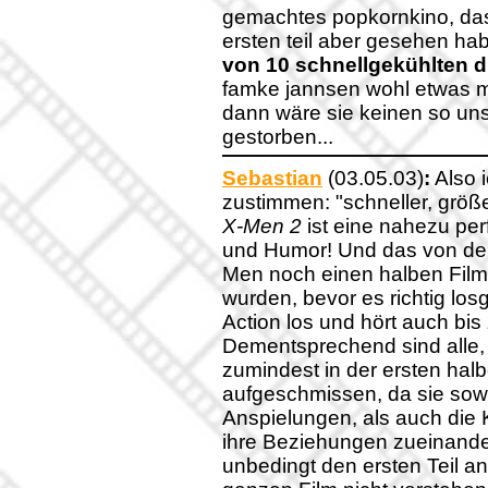
gemachtes popkornkino, dass 
ersten teil aber gesehen hab
von 10 schnellgekühlten d
famke jannsen wohl etwas meh
dann wäre sie keinen so uns
gestorben...
Sebastian
(03.05.03)
:
Also 
zustimmen: "schneller, größer
X-Men 2
ist eine nahezu pe
und Humor! Und das von der
Men noch einen halben Film 
wurden, bevor es richtig losg
Action los und hört auch bi
Dementsprechend sind alle,
zumindest in der ersten hal
aufgeschmissen, da sie sow
Anspielungen, als auch die 
ihre Beziehungen zueinander
unbedingt den ersten Teil a