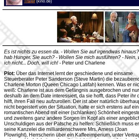
Trailer
(kino.de)
Es ist nichts zu essen da. - Wollen Sie auf irgendwas hinaus? 
hab Hunger. Sie auch? - Wollen Sie mich ausführen? - Nein, w
ich nicht... Doch, will ich! -
Peter und Charlene
Plot:
Über das Internet lernt der geschiedene und einsame
Steuerberater Peter Sanderson (Steve Martin) die bezaubern
Charlene Morton (Queen Chicago Latifah) kennen. Was er nic
weiß: Charlene ist aus dem Gefängnis ausgebrochen und nur
deshalb an dem Date interessiert, da sie hofft, dass Peter ihr 
hilft, ihren Fall neu aufzurollen. Der ist aber natürlich überhau
nicht begeistert von der Situation, hatte er sich erstens auf ei
romantischen Abend mit einer (schlanken) Schönheit eingeste
und zweitens ganz andere Sorgen im Kopf als einer angeblic
Unschuldigen aus der Patsche zu helfen: Schließlich muss er
seine Kanzelei die milliardenschwere Mrs. Arness (Joan
Plowright), Herrscherin über ein Kaffeeimperium, unter Vertra