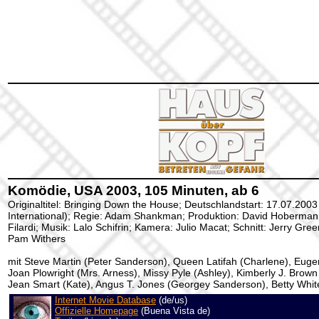
Komödie, USA 2003, 105 Minuten, ab 6
Originaltitel: Bringing Down the House; Deutschlandstart: 17.07.2003
International); Regie: Adam Shankman; Produktion: David Hoberman
Filardi; Musik: Lalo Schifrin; Kamera: Julio Macat; Schnitt: Jerry Gr
Pam Withers
mit Steve Martin (Peter Sanderson), Queen Latifah (Charlene), Euge
Joan Plowright (Mrs. Arness), Missy Pyle (Ashley), Kimberly J. Brow
Jean Smart (Kate), Angus T. Jones (Georgey Sanderson), Betty White
Internet Movie Database
(de/us)
Offizielle Homepage
(Buena Vista de)