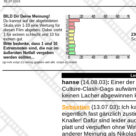
05.07.2003
BILD Dir Deine Meinung!
Du kannst auf der abgebildeten
Skala von 1-10 eine Wertung für
diesen Film abgeben. Dabei steht
1 für extrem schlecht und 10 für
23
extrem gut.
Sc
Bitte bedenke, dass 1 und 10
Extremnoten sind, die nur im
äußersten Notfall vergeben
werden sollten...
cgi-vote script (c) corona, graphics and add. scripts (c) olasch
Le
hanse
(14.08.03)
:
Einer der 
Culture-Clash-Gags aufwär
keinen Lacher abgewinnen k
Sebastian
(13.07.03)
:
Ich k
eigentlich fast gänzlich zus
Knaller! Dafür sind leider 
platt und verpuffen ohne Wir
anderer Meinung als Nikolas: