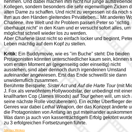
nehmen. Und dabei machen ihm nicht nur junge aufstrebend
Kollegen, sondern besonders die sehr eigenwilligen Zicken d
alten Dame zu schaffen. Und nicht zu vergessen ist da noch 
ihm aus den Händen gleitendes Privatleben... Mit anderen Wo
Charlene, ihre Welt und ihr Problem passen Peter so "richtig
überhaupt nicht" in den Kram und er versucht sofort alles, um 
möglichst schnell wieder los zu werden.
Aber Charlene lässt nicht so einfach locker und beginnt, Pete
Leben mächtig auf dem Kopf zu stellen.
Kritik:
Ein Buddymovie, wie es "im Buche" steht: Die beiden
Protagonisten könnten unterschiedlicher kaum sein, können s
vom ersten Moment an (gegenseitig oder einseitig) nicht
ausstehen, sind aber dennoch durch irgendeinen Umstand
aufeinander angewiesen. Erst das Ende schweißt sie dann
unwiderruflich zusammen.
Berühmte Beispiele:
Sister Act
und
Auf die Harte Tour
(mit Mi
J. Fox als verwöhntem Hollywoodstar, der unbedingt mit ein
knallharten Cop (James Woods) auf Tour gehen will, um sich 
seine nächste Rolle vorzubereiten). Ein echter Überflieger de
Genres war dabei
Lethal Weapon
, der das Konzept änderte 
die Protagonisten von Anfang an gut miteinander auskommen 
Was dann ja auch von kassenträchtigem Erfolg gekrönt wurd
zu 3 erfolgreichen Fortsetzungen führte.
NIkolas Mimkes