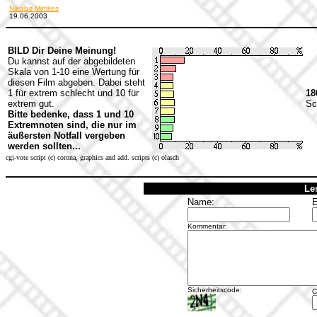
Nikolas Mimkes
19.06.2003
BILD Dir Deine Meinung!
Du kannst auf der abgebildeten
Skala von 1-10 eine Wertung für
diesen Film abgeben. Dabei steht
1 für extrem schlecht und 10 für
18
extrem gut.
Sc
Bitte bedenke, dass 1 und 10
Extremnoten sind, die nur im
äußersten Notfall vergeben
werden sollten...
cgi-vote script (c) corona, graphics and add. scripts (c) olasch
Le
Name:
E
Kommentar:
Sicherheitscode:
C