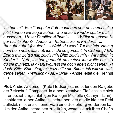
Ich hab mit dem Computer Fotomontagen von uns gemacht, 
jetzt können wir sogar sehen, wie unsere Kinder später mal
aussehen... Unser Familien-Album! - ... ... - Willst du unsere 
gar nicht sehen? - Andie, wir haben... keine Kinder... - ...
*huhuhuhuhu* [heulen] ... - Weißt du was? Tut mir leid. Nein 
nein nein nein, das hab ich nicht so gemeint. In Ordnung? Ich.
Zeig's mir, zeig's mir, zeig's mir! Bitte zeig's mir! - Wir haben 
Kinder!? - Nein, ich hab gedacht, du meinst. Ich wollte nur... Z
du sie mir jetzt, ja? - Du wolltest sie doch eben nicht sehen. -
doch. Bitte! Bitte! Zeig mir jetzt bitte die Bilder, ich will sie wirk
gerne sehen. - Wirklich? - Ja. - Okay. -
Andie leitet die Trenn
ein
Plot:
Andie Anderson (Kate Hudson) schreibt für den Ratgeber
der Zeitschrift Composer. In einem kreativen Tief lässt sie sic
ihrer beziehungsunfähigen Kollegin Michelle (Kathryn Hahn)
inspirieren, einen Artikel zu schreiben, der all die kleinen Feh
auflistet, mit der sich eine Frau eine Beziehung verderben ka
Um den Artikel schreiben zu dürfen, wettet sie mit ihrer Chefin