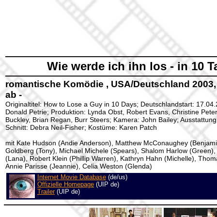
Wie werde ich ihn los - in 10 
romantische Komödie , USA/Deutschland 2003, 
ab -
Originaltitel: How to Lose a Guy in 10 Days; Deutschlandstart: 17.04
Donald Petrie; Produktion: Lynda Obst, Robert Evans, Christine Pete
Buckley, Brian Regan, Burr Steers; Kamera: John Bailey; Ausstattun
Schnitt: Debra Neil-Fisher; Kostüme: Karen Patch
mit Kate Hudson (Andie Anderson), Matthew McConaughey (Benjami
Goldberg (Tony), Michael Michele (Spears), Shalom Harlow (Green),
(Lana), Robert Klein (Phillip Warren), Kathryn Hahn (Michelle), Tho
Annie Parisse (Jeannie), Celia Weston (Glenda)
Internet Movie Database
(de/us)
Offizielle Homepage
(UIP de)
Trailer
(UIP de)