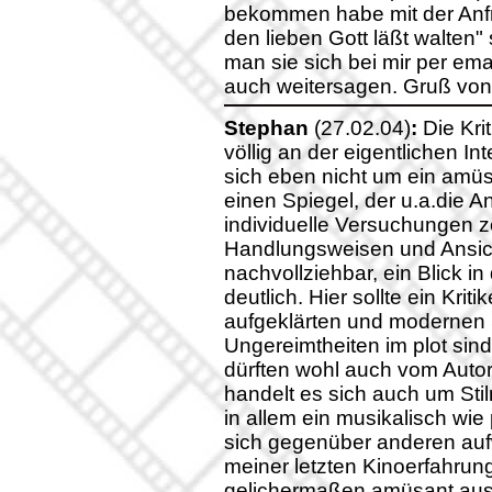
bekommen habe mit der Anf
den lieben Gott läßt walten"
man sie sich bei mir per ema
auch weitersagen. Gruß vo
Stephan
(27.02.04)
:
Die Kri
völlig an der eigentlichen In
sich eben nicht um ein amü
einen Spiegel, der u.a.die A
individuelle Versuchungen z
Handlungsweisen und Ansic
nachvollziehbar, ein Blick in
deutlich. Hier sollte ein Krit
aufgeklärten und modernen 
Ungereimtheiten im plot sin
dürften wohl auch vom Autor
handelt es sich auch um Stilmi
in allem ein musikalisch wie
sich gegenüber anderen auf
meiner letzten Kinoerfahrun
gelichermaßen amüsant ausni