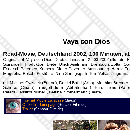
Vaya con Dios
Road-Movie, Deutschland 2002, 106 Minuten, a
Originaltitel: Vaya con Dios; Deutschlandstart: 28.03.2002 (Senator F
Spirandelli; Produktion: Dieter Ulrich Aselmann; Drehbuch: Zoltan Spir
Friedrich Petersen; Kamera: Dieter Deventer; Ausstattung: Harald Tur
Magdolna Rokob; Kostüme: Nina Springsguth; Ton: Volker Zeigerma
mit Michael Gwisdek (Benno), Daniel Brühl (Arbo), Matthias Brenner (
Schoras (Chiara), Traugott Buhre (Abt Stephan), Heinz Trixner (Pater
Peters (Tassilos Mutter), Bettina Zimmermann (Beate)
Internet Movie Database
(de/us)
Offizielle Homepage
(Senator Film de)
Trailer
(Senator Film de)