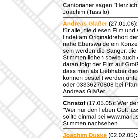
Cantorianer sagen "Herzlich
Joachim (Tassilo)
Andreas Gläßer
(27.01.06)
:
für alle, die diesen Film u
findet am Originaldrehort de
nahe Eberswalde ein Konzert
sein werden die Sänger, die 
Stimmen liehen sowie auch 
daran folgt der Film auf Groß
dass man als Liebhaber dies
können bestellt werden unt
oder 03336270808 bei Pfarr
Andreas Gläßer
Christof
(17.05.05)
:
Wer den
"Wer nur den lieben Gott läs
sollte einmal bei www.mariu
Stimmen nachsehen.
Joachim Duske
(02.02.05)
: