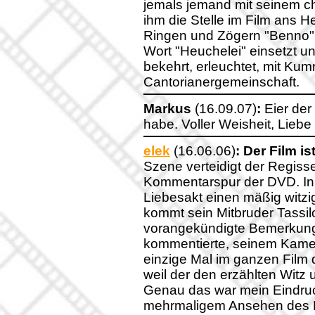
jemals jemand mit seinem ch
ihm die Stelle im Film ans H
Ringen und Zögern "Benno" 
Wort "Heuchelei" einsetzt un
bekehrt, erleuchtet, mit Ku
Cantorianergemeinschaft.
Markus
(16.09.07)
:
Eier der
habe. Voller Weisheit, Lieb
elek
(16.06.06)
:
Der Film is
Szene verteidigt der Regisse
Kommentarspur der DVD. In 
Liebesakt einen mäßig witzi
kommt sein Mitbruder Tassil
vorangekündigte Bemerkung
kommentierte, seinem Kame
einzige Mal im ganzen Film 
weil der den erzählten Witz
Genau das war mein Eindruc
mehrmaligem Ansehen des Fil