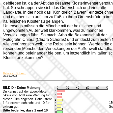
geblieben ist, da der Abt das gesamte Klosterinventar verpfän
hat. So schnappen sie sich das Ordensbuch und eine alte
Landkarte, in der noch das "Königreich Bayern" eingezeichnet
und machen sich auf, um zu Fuß zu ihren Ordensbrüdern im
italienischen Kloster zu gelangen.
Unterwegs müssen die Mönche mit der hektischen und
ungewohnten Außenwelt klarkommen, was zu manchen
Verwicklungen führt. So macht Arbo die Bekanntschaft der
Fotografin Chiara (Chiara Schoras) und entdeckt zum ersten 
wie verführerisch weibliche Reize sein können. Werden die d
reisenden Mönche den Verlockungen der Außenwelt standha
können und beieinander bleiben, um letztendlich im italienis
Kloster anzukommen?
Sebastian Schwarz
27.03.2002
BILD Dir Deine Meinung!
Du kannst auf der abgebildeten
Skala von 1-10 eine Wertung für
diesen Film abgeben. Dabei steht
1 für extrem schlecht und 10 für
15
extrem gut.
Sc
Bitte bedenke, dass 1 und 10