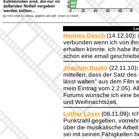
Extremnoten sind, die nur im
äußersten Notfall vergeben
werden sollten...
cgi-vote script (c) corona, graphics and add. scripts (c) olasch
Le
Hannes Dasch
(14.12.10)
:
@
verbunden wenn ich von ihnen
erhalten könnte. ich habe ih
schon eine email geschrieb
Joachim Duske
(22.11.10)
:
mitteilen, dass der Satz des
lässt walten" aus dem Film we
mein Eintrag vom 2.2.05). A
Forums wünsche ich eine be
und Weihnachtszeit.
Lothar Löser
(08.11.09)
:
Ich
Punktzahl gegeben, vornehml
über die musikalische Arbeit
sei mit seinen Fähigkeiten 