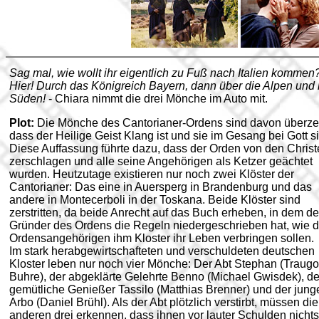
Sag mal, wie wollt ihr eigentlich zu Fuß nach Italien kommen?
Hier! Durch das Königreich Bayern, dann über die Alpen und
Süden!
- Chiara nimmt die drei Mönche im Auto mit.
Plot:
Die Mönche des Cantorianer-Ordens sind davon überze
dass der Heilige Geist Klang ist und sie im Gesang bei Gott s
Diese Auffassung führte dazu, dass der Orden von den Chris
zerschlagen und alle seine Angehörigen als Ketzer geächtet
wurden. Heutzutage existieren nur noch zwei Klöster der
Cantorianer: Das eine in Auersperg in Brandenburg und das
andere in Montecerboli in der Toskana. Beide Klöster sind
zerstritten, da beide Anrecht auf das Buch erheben, in dem de
Gründer des Ordens die Regeln niedergeschrieben hat, wie d
Ordensangehörigen ihm Kloster ihr Leben verbringen sollen.
Im stark herabgewirtschafteten und verschuldeten deutschen
Kloster leben nur noch vier Mönche: Der Abt Stephan (Traugo
Buhre), der abgeklärte Gelehrte Benno (Michael Gwisdek), de
gemütliche Genießer Tassilo (Matthias Brenner) und der jung
Arbo (Daniel Brühl). Als der Abt plötzlich verstirbt, müssen die
anderen drei erkennen, dass ihnen vor lauter Schulden nichts