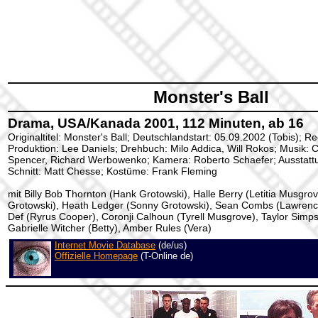
Monster's Ball
Drama, USA/Kanada 2001, 112 Minuten, ab 16
Originaltitel: Monster's Ball; Deutschlandstart: 05.09.2002 (Tobis); R
Produktion: Lee Daniels; Drehbuch: Milo Addica, Will Rokos; Musik: 
Spencer, Richard Werbowenko; Kamera: Roberto Schaefer; Ausstattu
Schnitt: Matt Chesse; Kostüme: Frank Fleming
mit Billy Bob Thornton (Hank Grotowski), Halle Berry (Letitia Musgro
Grotowski), Heath Ledger (Sonny Grotowski), Sean Combs (Lawren
Def (Ryrus Cooper), Coronji Calhoun (Tyrell Musgrove), Taylor Simpso
Gabrielle Witcher (Betty), Amber Rules (Vera)
Internet Movie Database
(de/us)
Offizielle Homepage
(T-Online de)