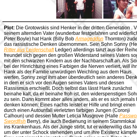
Plot:
Die Grotowskis sind Henker in der dritten Generation . 
seinem alternden Vater (wunderbar festgefahren und widerlic
Peter Boyle) hat Hank (Billy Bob
Armageddon
Thornton) zud
das rassistische Denken übernommen. Sein Sohn Sonny (He
Ritter aus Leidenschaft
Ledger) allerdings tanzt aus der Reih
freundet sich gegen den großen Widerstand seines Vaters so
mit den schwarzen Kindern aus der Nachbarschaft an. Als S
bei der Hinrichtung eines Farbigen die Nerven verliert, will ih
Hank als der Familie unwürdigen Weichling aus dem Haus
werfen. Sonny zeigt ihm aber überdeutlich sein anderes Den
in dem er sich vor den Augen seines Vaters und dessen
Rassismus erschießt. Doch selbst das lässt Hank zunächst
beinahe kalt, da er beinahe froh ist, den widerspenstigen Soh
zu sein. Dann kommt aber alles anders, als er es sich jemals 
denken können: Eines nachts leistet er Hilfe und bringt einen
durch einen Autounfall verletzten farbigen Jungen (Coronji
Calhoun) und dessen Mutter Leticia Musgrove (Halle
Passwo
Swordfish
Berry), die auch Bedienung in seinem Stammlokal i
ins Krankenhaus. Als der Junge stirbt, tut er widerwillig das N
um der unter Schock stehenden und um ihre Existenz kämpf