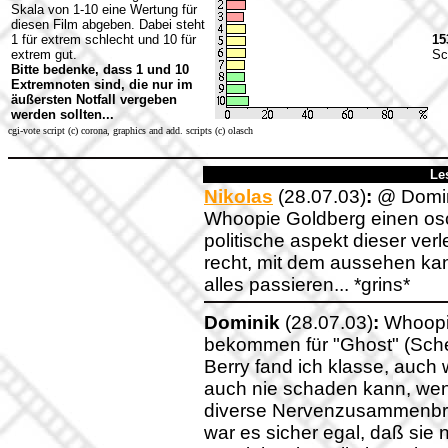
Skala von 1-10 eine Wertung für
diesen Film abgeben. Dabei steht
1 für extrem schlecht und 10 für
15
extrem gut.
Sc
Bitte bedenke, dass 1 und 10
Extremnoten sind, die nur im
äußersten Notfall vergeben
werden sollten...
cgi-vote script (c) corona, graphics and add. scripts (c) olasch
Le
Nikolas
(28.07.03)
:
@ Domini
Whoopie Goldberg einen osca
politische aspekt dieser verl
recht, mit dem aussehen kan
alles passieren... *grins*
Dominik
(28.07.03)
:
Whoopie
bekommen für "Ghost" (Sche
Berry fand ich klasse, auch
auch nie schaden kann, wen
diverse Nervenzusammenbrü
war es sicher egal, daß sie