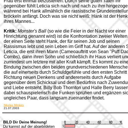
Frau erst einmal beizustehen. Durch seine guten Taten ihr
gegenüber fühlt Leticia sich nach und nach zu ihm hingezoge
während bei Hank allmählich die rassistische Grundeinstellu
bröckeln anfängt. Doch was sie nicht weiß: Hank ist der Henk
ihres Mannes...
Kritik:
Monster's Ball
(so wie die Feier in der Nacht vor einer
Hinrichtung genannt wird) ist die Konfrontation zweier Welten
der einen Seite steht Hank, der für seinen Job und seinen
Rassismus lebt und sein Leben im Griff hat. Auf der anderen 
Leticia, die erst ihren Mann (Cameoauftritt von Sean "Puff Da
Combs), dann ihren Sohn und schließlich ihr Haus verliert un
zumindest um letztere mit aller Kraft kämpft. Es kommt zu eine
Bindung zwischen den beiden grundverschiedenen Mensche
die auf einerseits durch Schuldgefühle und den ersten Schritt 
Richtung neuen Denkens und andererseits durch Aufgabe
gegenüber dem Schicksal und dem Bedürfnis nach Zuwendu
und Liebe entsteht. Billy Bob Thornton und Halle Berry lasse
dabei schauspielerisch die Funken sprühen und ergänzen sic
ungleiches Paar, dass langsam zueinander findet.
Nikolas Mimkes
21.07.2003
BILD Dir Deine Meinung!
Du kannst auf der abgebildeten