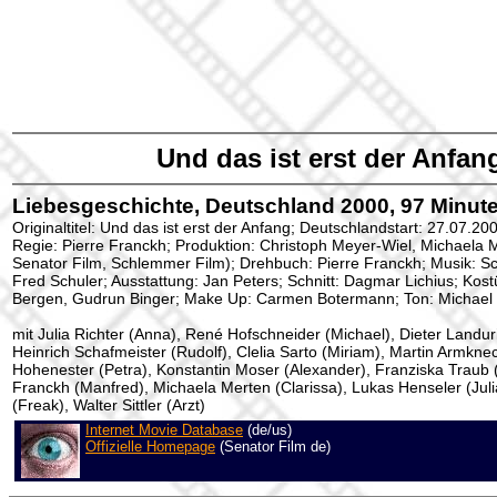
Und das ist erst der Anfan
Liebesgeschichte, Deutschland 2000, 97 Minute
Originaltitel: Und das ist erst der Anfang; Deutschlandstart: 27.07.20
Regie: Pierre Franckh; Produktion: Christoph Meyer-Wiel, Michaela Me
Senator Film, Schlemmer Film); Drehbuch: Pierre Franckh; Musik: S
Fred Schuler; Ausstattung: Jan Peters; Schnitt: Dagmar Lichius; Kos
Bergen, Gudrun Binger; Make Up: Carmen Botermann; Ton: Michael 
mit Julia Richter (Anna), René Hofschneider (Michael), Dieter Landur
Heinrich Schafmeister (Rudolf), Clelia Sarto (Miriam), Martin Armknec
Hohenester (Petra), Konstantin Moser (Alexander), Franziska Traub (
Franckh (Manfred), Michaela Merten (Clarissa), Lukas Henseler (Julia
(Freak), Walter Sittler (Arzt)
Internet Movie Database
(de/us)
Offizielle Homepage
(Senator Film de)