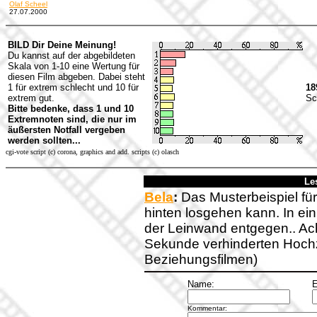
Olaf Scheel
27.07.2000
BILD Dir Deine Meinung!
Du kannst auf der abgebildeten
Skala von 1-10 eine Wertung für
diesen Film abgeben. Dabei steht
1 für extrem schlecht und 10 für
18
extrem gut.
Sc
Bitte bedenke, dass 1 und 10
Extremnoten sind, die nur im
äußersten Notfall vergeben
werden sollten...
cgi-vote script (c) corona, graphics and add. scripts (c) olasch
Le
Bela
:
Das Musterbeispiel fü
hinten losgehen kann. In ein
der Leinwand entgegen.. Acht
Sekunde verhinderten Hochz
Beziehungsfilmen)
Name:
E
Kommentar: