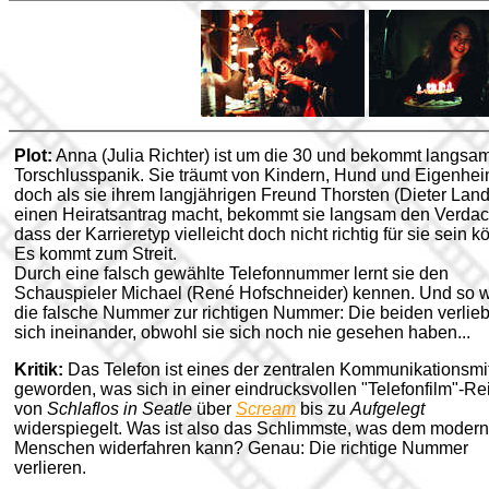
Plot:
Anna (Julia Richter) ist um die 30 und bekommt langsa
Torschlusspanik. Sie träumt von Kindern, Hund und Eigenhei
doch als sie ihrem langjährigen Freund Thorsten (Dieter Land
einen Heiratsantrag macht, bekommt sie langsam den Verdac
dass der Karrieretyp vielleicht doch nicht richtig für sie sein k
Es kommt zum Streit.
Durch eine falsch gewählte Telefonnummer lernt sie den
Schauspieler Michael (René Hofschneider) kennen. Und so w
die falsche Nummer zur richtigen Nummer: Die beiden verlie
sich ineinander, obwohl sie sich noch nie gesehen haben...
Kritik:
Das Telefon ist eines der zentralen Kommunikationsmit
geworden, was sich in einer eindrucksvollen "Telefonfilm"-Re
von
Schlaflos in Seatle
über
Scream
bis zu
Aufgelegt
widerspiegelt.
Was ist also das Schlimmste, was dem moder
Menschen widerfahren kann? Genau: Die richtige Nummer
verlieren.