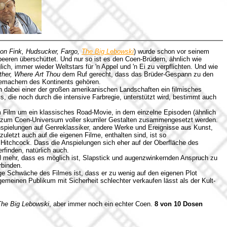
ton Fink, Hudsucker, Fargo,
The Big Lebowski
) wurde schon vor seinem
beeren überschüttet
. Und nur so ist es den Coen-Brüdern, ähnlich wie
ch, immer wieder Weltstars für 'n Appel und 'n Ei zu verpflichten. Und wie
ther, Where Art Thou
dem Ruf gerecht, dass das Brüder-Gespann zu den
lmemachern des Kontinents gehören.
n dabei einer der großen amerikanischen Landschaften ein filmisches
, die noch durch die intensive Farbregie, unterstützt wird, bestimmt auch
m Film um ein klassisches Road-Movie, in dem einzelne Episoden (ähnlich
r zum Coen-Universum voller skurriler Gestalten zusammengesetzt werden.
nspielungen auf Genreklassiker, andere Werke und Ereignisse aus Kunst,
zuletzt auch auf die eigenen Filme, enthalten sind, ist so
 Hitchcock. Dass die Anspielungen sich eher auf der Oberfläche des
rfinden, natürlich auch.
 mehr, dass es möglich ist, Slapstick und augenzwinkernden Anspruch zu
rbinden.
ge Schwäche des Filmes ist, dass er zu wenig auf den eigenen Plot
 gemeinen Publikum mit Sicherheit schlechter verkaufen lässt als der Kult-
The Big Lebowski
, aber immer noch ein echter Coen.
8 von 10 Dosen