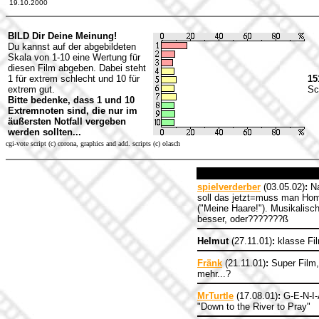
19.10.2000
BILD Dir Deine Meinung!
Du kannst auf der abgebildeten
Skala von 1-10 eine Wertung für
diesen Film abgeben. Dabei steht
1 für extrem schlecht und 10 für
15
extrem gut.
Sc
Bitte bedenke, dass 1 und 10
Extremnoten sind, die nur im
äußersten Notfall vergeben
werden sollten...
cgi-vote script (c) corona, graphics and add. scripts (c) olasch
spielverderber
(03.05.02)
:
Na
soll das jetzt=muss man Home
("Meine Haare!"). Musikalisc
besser, oder???????ß
Helmut
(27.11.01)
:
klasse Fil
Fränk
(21.11.01)
:
Super Film,
mehr...?
MrTurtle
(17.08.01)
:
G-E-N-I-A
"Down to the River to Pray"