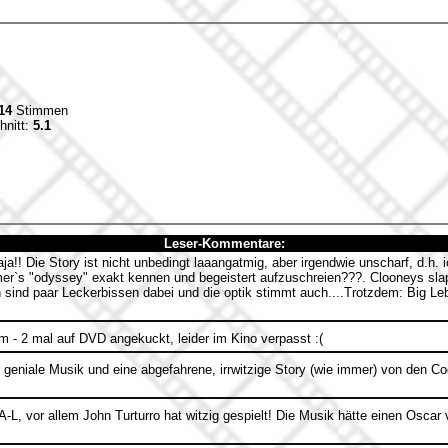
14
Stimmen
hnitt:
5.1
Leser-Kommentare:
ja!! Die Story ist nicht unbedingt laaangatmig, aber irgendwie unscharf, d.h. 
r`s "odyssey" exakt kennen und begeistert aufzuschreien???. Clooneys slaps
h sind paar Leckerbissen dabei und die optik stimmt auch....Trotzdem: Big 
m - 2 mal auf DVD angekuckt, leider im Kino verpasst :(
 geniale Musik und eine abgefahrene, irrwitzige Story (wie immer) von den C
-L, vor allem John Turturro hat witzig gespielt! Die Musik hätte einen Oscar 