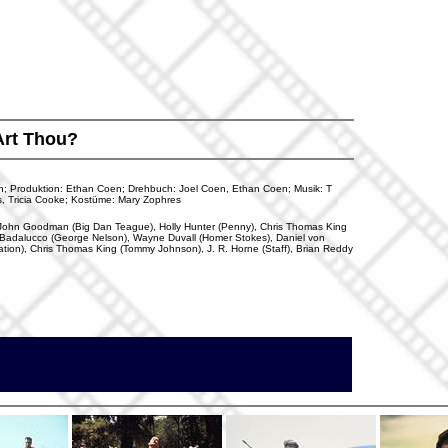
Art Thou?
oen; Produktion: Ethan Coen; Drehbuch: Joel Coen, Ethan Coen; Musik: T
s, Tricia Cooke; Kostüme: Mary Zophres
), John Goodman (Big Dan Teague), Holly Hunter (Penny), Chris Thomas King
l Badalucco (George Nelson), Wayne Duvall (Homer Stokes), Daniel von
ation), Chris Thomas King (Tommy Johnson), J. R. Horne (Staff), Brian Reddy