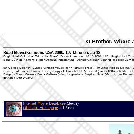
O Brother, Where 
Road-Movie/Komödie, USA 2000, 107 Minuten, ab 12
Originaltitel: O Brother, Where Art Thou?; Deutschlandstart: 19.10.2000 (UIP); Regie: Joel C
Bone Burnett; Kamera: Roger Deakins; Ausstattung: Dennis Gassner; Schnitt: Roderick Jayne
mit George Clooney (Everett Ulysses McGill), John Turturro (Pete), Tim Blake Nelson (Delmar
(Tommy Johnson), Charles Durning (Pappy O'Daniel), Del Pentecost (Junior O'Daniel), Michae
Bargen (Sheriff Cooley), Frank Collison (Wash Hogwallop), Stephen Root (Mann in der Radiost
(Eckard), Lee Weaver
Internet Movie Database
(de/us)
Offizielle Homepage
(UIP de)