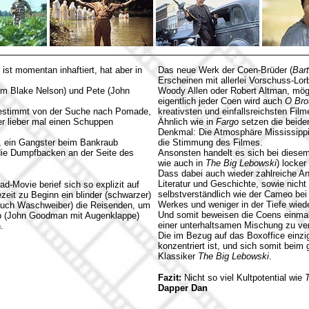
ist momentan inhaftiert, hat aber in
Das neue Werk der Coen-Brüder (
Bar
Erscheinen mit allerlei Vorschuss-Lor
Tim Blake Nelson) und Pete (John
Woody Allen oder Robert Altman, mögli
eigentlich jeder Coen wird auch
O Bro
 bestimmt von der Suche nach Pomade,
kreativsten und einfallsreichsten Fi
der lieber mal einen Schuppen
Ähnlich wie in
Fargo
setzen die beide
Denkmal: Die Atmosphäre Mississippis
, ein Gangster beim Bankraub
die Stimmung des Filmes.
 die Dumpfbacken an der Seite des
Ansonsten handelt es sich bei diese
wie auch in
The Big Lebowski
) locke
Dass dabei auch wieder zahlreiche A
Literatur und Geschichte, sowie nicht 
d-Movie berief sich so explizit auf
selbstverständlich wie der Cameo bei
zeit zu Beginn ein blinder (schwarzer)
Werkes und weniger in der Tiefe wiede
r auch Waschweiber) die Reisenden, um
Und somit beweisen die Coens einmal
klop (John Goodman mit Augenklappe)
einer unterhaltsamen Mischung zu ve
.
Die im Bezug auf das Boxoffice einzi
konzentriert ist, und sich somit beim
Klassiker
The Big Lebowski
.
Fazit:
Nicht so viel Kultpotential wie
Dapper Dan