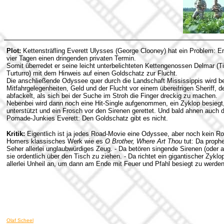
Plot:
Kettensträfling Everett Ulysses (George Clooney) hat ein Problem: Er 
vier Tagen einen dringenden privaten Termin.
Somit überredet er seine leicht unterbelichteten Kettengenossen Delmar (
Turturro) mit dem Hinweis auf einen Goldschatz zur Flucht.
Die anschließende Odyssee quer durch die Landschaft Mississippis wird
Mitfahrgelegenheiten, Geld und der Flucht vor einem übereifrigen Sheriff, 
abfackelt, als sich bei der Suche im Stroh die Finger dreckig zu machen.
Nebenbei wird dann noch eine Hit-Single aufgenommen, ein Zyklop besiegt
unterstützt und ein Frosch vor den Sirenen gerettet. Und bald ahnen auch
Pomade-Junkies Everett: Den Goldschatz gibt es nicht.
Kritik:
Eigentlich ist ja jedes Road-Movie eine Odyssee, aber noch kein Roa
Homers klassisches Werk wie es
O Brother, Where Art Thou
tut: Da prophe
Seher allerlei unglaubwürdiges Zeug. - Da betören singende Sirenen (ode
sie ordentlich über den Tisch zu ziehen. - Da richtet ein gigantischer Zy
allerlei Unheil an, um dann am Ende mit Feuer und Pfahl besiegt zu werden
Olaf Scheel