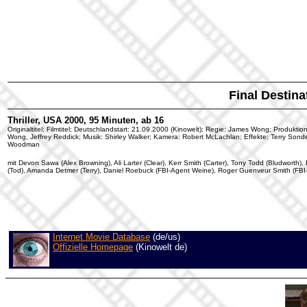
Final Destina
Thriller, USA 2000, 95 Minuten, ab 16
Originaltitel: Filmtitel; Deutschlandstart: 21.09.2000 (Kinowelt); Regie: James Wong; Produk
Wong, Jeffrey Reddick; Musik: Shirley Walker; Kamera: Robert McLachlan; Effekte: Terry Sonder
Woodman
mit Devon Sawa (Alex Browning), Ali Larter (Clear), Kerr Smith (Carter), Tony Todd (Bludworth), 
(Tod), Amanda Detmer (Terry), Daniel Roebuck (FBI-Agent Weine), Roger Guenveur Smith (FBI
Internet Movie Database
(de/us)
Offizielle Homepage
(Kinowelt de)