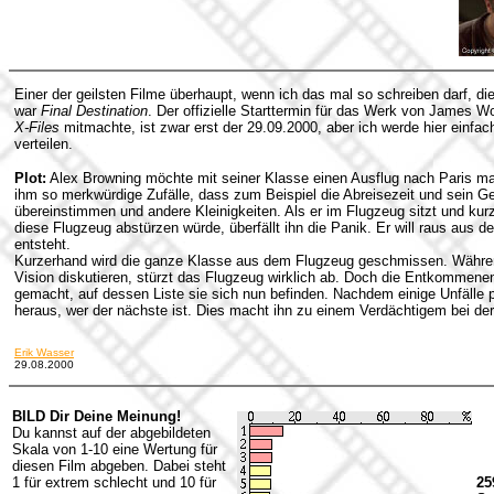
Einer der geilsten Filme überhaupt, wenn ich das mal so schreiben darf, d
war
Final Destination
. Der offizielle Starttermin für das Werk von James 
X-Files
mitmachte, ist zwar erst der 29.09.2000, aber ich werde hier einfa
verteilen.
Plot:
Alex Browning möchte mit seiner Klasse einen Ausflug nach Paris m
ihm so merkwürdige Zufälle, dass zum Beispiel die Abreisezeit und sein 
übereinstimmen und andere Kleinigkeiten. Als er im Flugzeug sitzt und kur
diese Flugzeug abstürzen würde, überfällt ihn die Panik. Er will raus au
entsteht.
Kurzerhand wird die ganze Klasse aus dem Flugzeug geschmissen. Währen
Vision diskutieren, stürzt das Flugzeug wirklich ab. Doch die Entkommen
gemacht, auf dessen Liste sie sich nun befinden. Nachdem einige Unfälle 
heraus, wer der nächste ist. Dies macht ihn zu einem Verdächtigem bei der 
Erik Wasser
29.08.2000
BILD Dir Deine Meinung!
Du kannst auf der abgebildeten
Skala von 1-10 eine Wertung für
diesen Film abgeben. Dabei steht
1 für extrem schlecht und 10 für
25