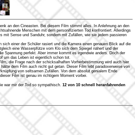
henk an den Cineasten. Bei diesem Film stimmt alles. In Anlehnung an den
chtsahnende Menschen mit dem personifizierten Tod konfrontiert. Allerdings
s mit Sense und Sanduhr, sondern mit Zufällen, wie sie jedem passieren
 sich einer der Schüler rasiert und die Kamera einen genauen Blick auf die
itgleich eine Wasserpfütze vom Klo sich dem Spiegel nähert und der
 die Spannung perfekt. Aber immer kommt es irgendwie anders. Doch der
 um das Leben ist eigentlich schon tot.
 Film, die Frage nach der schicksalhaften Vorherbestimmung wird auch hier
t hätte dem Film auch nicht gut getan. Dieser Film lebt paradoxerweise von
erknüpfung von seltsamen Zufällen. Von dem absolut genialem Ende
dieser Film ist genau im richtigem Moment vorbei.
ie war mir der Tod so sympathisch.
12 von 10 schnell heranfahrenden