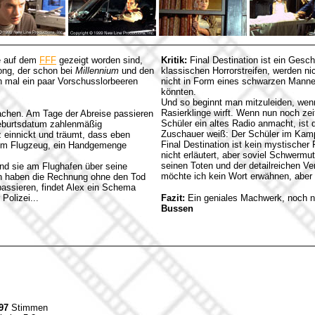
ie auf dem
FFF
gezeigt worden sind,
Kritik:
Final Destination ist ein Gesc
Wong, der schon bei
Millennium
und den
klassischen Horrorstreifen, werden ni
ch mal ein paar Vorschusslorbeeren
nicht in Form eines schwarzen Manne
könnten.
Und so beginnt man mitzuleiden, wenn
Rasierklinge wirft. Wenn nun noch ze
achen. Am Tage der Abreise passieren
Schüler ein altes Radio anmacht, ist
Geburtsdatum zahlenmäßig
Zuschauer weiß: Der Schüler im Kampf
z einnickt und träumt, dass eben
Final Destination ist kein mystischer
s dem Flugzeug, ein Handgemenge
nicht erläutert, aber soviel Schwermu
seinen Toten und der detailreichen V
d sie am Flughafen über seine
möchte ich kein Wort erwähnen, aber 
en haben die Rechnung ohne den Tod
passieren, findet Alex ein Schema
Polizei...
Fazit:
Ein geniales Machwerk, noch n
Bussen
97
Stimmen