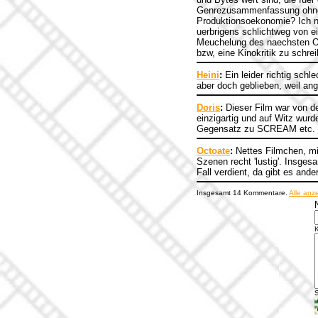
Genrezusammenfassung ohne n
Produktionsoekonomie? Ich ne
uerbrigens schlichtweg von ei
Meuchelung des naechsten Op
bzw, eine Kinokritik zu schre
Heini
:
Ein leider richtig schl
aber doch geblieben, weil ang
Doris
:
Dieser Film war von d
einzigartig und auf Witz wurd
Gegensatz zu SCREAM etc. au
Octoate
:
Nettes Filmchen, mi
Szenen recht 'lustig'. Insgesa
Fall verdient, da gibt es ander
Insgesamt 14 Kommentare.
Alle anz
S