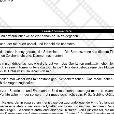
hnitt:
5.2
Leser-Kommentare:
.und erstaunlicher weise erst schon ab 16 freigegeben.
ch: der tot lauert überall und ihr seid die nächsten!!!!
ie haben Kenny getötet, die Schweine!!!!!! Die Sterbeszenen aus diesem Fil
hen Zeichentrichserie. Daumen nach unten!
nn nich drüber lachen, wie die Braut vom Bus überfahren wird.....bin eher Hei
ick in einem Tom-und-Jerry-Cartoon lande?" Nur die Absturzszene des Flugz
on 10 Unfällen im Haushalt von mir!
endlich mal wieder was mit anständigen "Schockerszenen". Das Mädel neben h
h die Augen zugehalten...
n zum Biertrinken und Entspannen. Und man konnte doch gut mitraten, wann d
 6 Punkte wäre mir der so wert, mehr muss echt nicht sein. P. S.: Schöne Grüß
in Review, der in etwa so sinnfrei ist wie der zugrundeliegende Film. So lang
ueher eine stets zuverlaessige Quellen mit tollen und nachvollziehbaren Revi
ten Tagen. Besonders auffallend leider die "Kritiken" von Erik Wasser, die me
 die Darstellung der Seiten bemueht werden. 12 von 10 Punkten fuer eine wirk