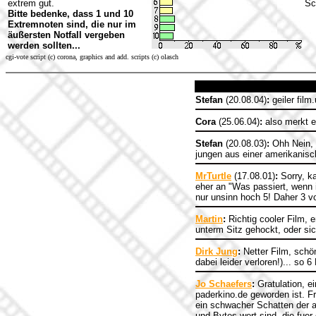
extrem gut.
Sc
Bitte bedenke, dass 1 und 10
Extremnoten sind, die nur im
äußersten Notfall vergeben
werden sollten...
cgi-vote script (c) corona, graphics and add. scripts (c) olasch
Stefan
(20.08.04)
:
geiler film
Cora
(25.06.04)
:
also merkt eu
Stefan
(20.08.03)
:
Ohh Nein, d
jungen aus einer amerikanisc
MrTurtle
(17.08.01)
:
Sorry, ka
eher an "Was passiert, wenn 
nur unsinn hoch 5! Daher 3 v
Martin
:
Richtig cooler Film, 
unterm Sitz gehockt, oder sic
Dirk Jung
:
Netter Film, schö
dabei leider verloren!)... so
Jo Schaefers
:
Gratulation, e
paderkino.de geworden ist. Fr
ein schwacher Schatten der al
und Bytes wert sind, die fuer