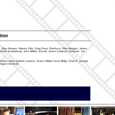
tion
tion: Glen Morgan, Warren Zide, Craig Perry; Drehbuch: Glen Morgan, James
hoff; Ausstattung: John Willett; Schnitt: James Coblentz; Kostüme: Jori
Kirsten Cloke (Valerie Lewton), Seann William Scott (Billy), Chad E. Donella
-Agent Schreck)