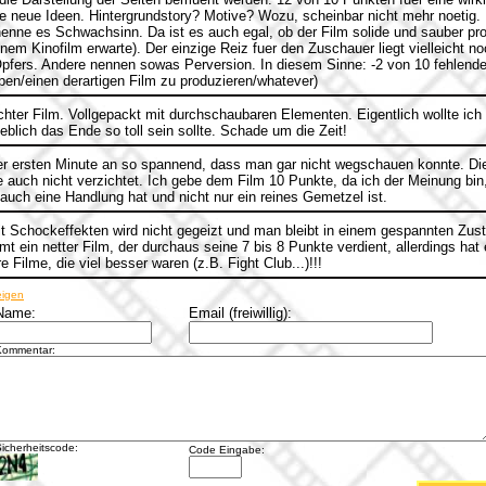
eue Ideen. Hintergrundstory? Motive? Wozu, scheinbar nicht mehr noetig.
nne es Schwachsinn. Da ist es auch egal, ob der Film solide und sauber prod
nem Kinofilm erwarte). Der einzige Reiz fuer den Zuschauer liegt vielleicht no
fers. Andere nennen sowas Perversion. In diesem Sinne: -2 von 10 fehlende
iben/einen derartigen Film zu produzieren/whatever)
echter Film. Vollgepackt mit durchschaubaren Elementen. Eigentlich wollte ic
eblich das Ende so toll sein sollte. Schade um die Zeit!
er ersten Minute an so spannend, dass man gar nicht wegschauen konnte. Di
e auch nicht verzichtet. Ich gebe dem Film 10 Punkte, da ich der Meinung bin
ch eine Handlung hat und nicht nur ein reines Gemetzel ist.
t Schockeffekten wird nicht gegeizt und man bleibt in einem gespannten Zust
mt ein netter Film, der durchaus seine 7 bis 8 Punkte verdient, allerdings hat 
e Filme, die viel besser waren (z.B. Fight Club...)!!!
eigen
Name:
Email (freiwillig):
Kommentar:
icherheitscode:
Code Eingabe: