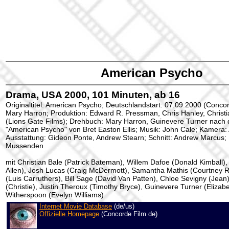
American Psycho
Drama, USA 2000, 101 Minuten, ab 16
Originaltitel: American Psycho; Deutschlandstart: 07.09.2000 (Concor
Mary Harron; Produktion: Edward R. Pressman, Chris Hanley, Christ
(Lions Gate Films); Drehbuch: Mary Harron, Guinevere Turner nac
"American Psycho" von Bret Easton Ellis; Musik: John Cale; Kamera:
Ausstattung: Gideon Ponte, Andrew Stearn; Schnitt: Andrew Marcus; 
Mussenden
mit Christian Bale (Patrick Bateman), Willem Dafoe (Donald Kimball),
Allen), Josh Lucas (Craig McDermott), Samantha Mathis (Courtney R
(Luis Carruthers), Bill Sage (David Van Patten), Chloe Sevigny (Jea
(Christie), Justin Theroux (Timothy Bryce), Guinevere Turner (Elizab
Witherspoon (Evelyn Williams)
Internet Movie Database
(de/us)
Offizielle Homepage
(Concorde Film de)