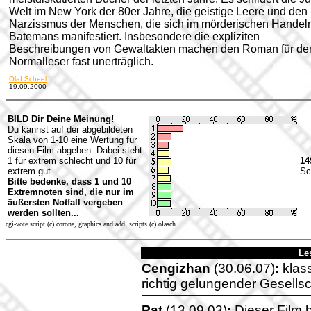
Welt im New York der 80er Jahre, die geistige Leere und den
Narzissmus der Menschen, die sich im mörderischen Handel
Batemans manifestiert. Insbesondere die expliziten
Beschreibungen von Gewaltakten machen den Roman für de
Normalleser fast unerträglich.
Olaf Scheel
19.09.2000
BILD Dir Deine Meinung!
Du kannst auf der abgebildeten
Skala von 1-10 eine Wertung für
diesen Film abgeben. Dabei steht
1 für extrem schlecht und 10 für
14
extrem gut.
Sc
Bitte bedenke, dass 1 und 10
Extremnoten sind, die nur im
äußersten Notfall vergeben
werden sollten...
cgi-vote script (c) corona, graphics and add. scripts (c) olasch
Le
Cengizhan
(30.06.07)
:
klass
richtig gelungender Gesellsc
Pat
(13.09.03)
:
Dieser Film 