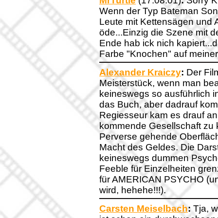
MrTurtle
(17.08.01)
:
Sorry Ki
Wenn der Typ Bateman Songt
Leute mit Kettensägen und 
öde...Einzig die Szene mit d
Ende hab ick nich kapiert...
Farbe "Knochen" auf meiner
Alexander Kraiczy
:
Der Fi
Meisterstück, wenn man beac
keineswegs so ausführlich i
das Buch, aber dadrauf komm
Regiesseur kam es drauf an 
kommende Gesellschaft zu k
Perverse gehende Oberflächl
Macht des Geldes. Die Darst
keineswegs dummen Psycho
Feeble für Einzelheiten gren
für AMERICAN PSYCHO (und 
wird, hehehe!!!).
Carsten Meiselbach
:
Tja, 