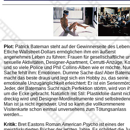
Plot:
Patrick Bateman steht auf der Gewinnerseite des Leben
Etliche Wallstreet-Dollars ermöglichen ihm ein äußerst
angenehmes Leben zu führen: Frauen für gesellschaftliche u
sexuelle Aktivitäten, Designer-Apartment, Cerrutti-Anzüge, K
und so viele Police und Phil Collins-Alben wie er möchte. Nu
Sache fehlt ihm: Emotionen. Dumme Sache das! Aber Batem
macht das beste draus und legt sich ein Hobby zu, das seine
emotionale Unzugänglichkeit erleichtert: Er ist ein Serienmörd
Jeder, der Batemans Sucht nach Perfektion störtm, wird von 
um die Ecke gebracht. Natürlich mit Stil: Plastikfolie damit nic
dreckig wird und Designer-Mordinstrumente sind selbstreden
Man ist ja nicht irgendwer. Und so kann die vollkommenere
Visitenkarte schon einmal unversehens zum Tötungsanlass
werden...
Kritik:
Bret Eastons Roman
American Psycho
ist eines der
meistdiskutierten Bücher der letzten Jahre. Es schildert die J