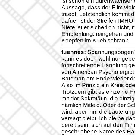
ist schon ein durchwachsene
Aussage, dass der Film vie
traegt. Letztendlich kommt d
dafuer ist der Streifen IMHO
Niete ist er sicherlich nicht
Empfehlung: reingehen und se
Koepfen im Kuehlschrank.
tuennes:
Spannungsbogen? 
kann es doch wohl nur geben
fortschreitende Handlung g
von American Psycho ergibt
Bateman am Ende wieder dort 
Also im Prinzip ein Kreis ode
Trotzdem gibt es einzelne 
mit der Sekretärin, die einzi
nämlich Mitleid. Oder der S
wird, aber ihm die Läuterun
versagt bleibt. Ich bleibe da
bereit sein, sich auf den Fi
geschriebene Name des Hau