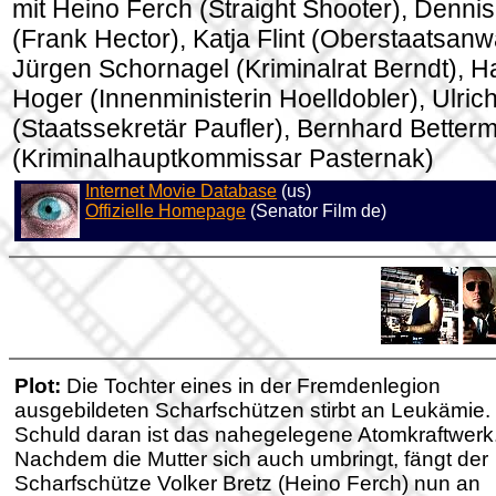
mit Heino Ferch (Straight Shooter), Denni
(Frank Hector), Katja Flint (Oberstaatsanwä
Jürgen Schornagel (Kriminalrat Berndt), H
Hoger (Innenministerin Hoelldobler), Ulri
(Staatssekretär Paufler), Bernhard Better
(Kriminalhauptkommissar Pasternak)
Internet Movie Database
(us)
Offizielle Homepage
(Senator Film de)
Plot:
Die Tochter eines in der Fremdenlegion
ausgebildeten Scharfschützen stirbt an Leukämie.
Schuld daran ist das nahegelegene Atomkraftwerk
Nachdem die Mutter sich auch umbringt, fängt der
Scharfschütze Volker Bretz (Heino Ferch) nun an