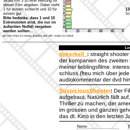
Skala von 1-10 eine Wertung für
diesen Film abgeben. Dabei steht
1 für extrem schlecht und 10 für
13
extrem gut.
Sc
Bitte bedenke, dass 1 und 10
Extremnoten sind, die nur im
äußersten Notfall vergeben
werden sollten...
cgi-vote script (c) corona, graphics and add. scripts (c) olasch
Le
tinkerbell_
:
straight shooter
der kompanien des zweiten 
meiner lieblingsfilme. intere
schluss (freu mich über jede
audiokommentar der dvd hi
SuspiciousShooter
:
Der Fi
aufgebaut. Natürlich fällt au
Thriller zu machen, der amer
im grossen und ganzen gehö
das dt. Kino in den letzten 
Name:
E