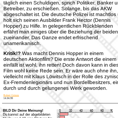
täglich einen Schuldigen, sprich Politiker, Banker 
Betreiber, zu erschießen. Solange, bis das AKW
abgeschaltet ist. Die deutsche Polizei ist machtlos
holt sich seinen Ausbilder Frank Hector (Dennis
Hopper) zu Hilfe. In gelegentlichen Rückblenden
erfährt man einiges über die Beziehung der beiden
zueinander. Das Ganze endet erfrischend
unamerikanisch.
Kritik!?
Was macht Dennis Hopper in einem
deutschen Aktionfilm? Die erste Antwort die einem
einfällt ist wohl, ihn retten! Doch davon kann in di
Film wohl keine Rede sein. Er wäre auch ohne ihn,
vielleicht mit Klaus Löwitsch in der Rolle des zyni
Ex-Fremdenlegionärs und nun Bordellbesitzers, ei
durch und durch gelungenes Werk geworden.
Robert Grimm
14.04.99
BILD Dir Deine Meinung!
Du kannst auf der abgebildeten